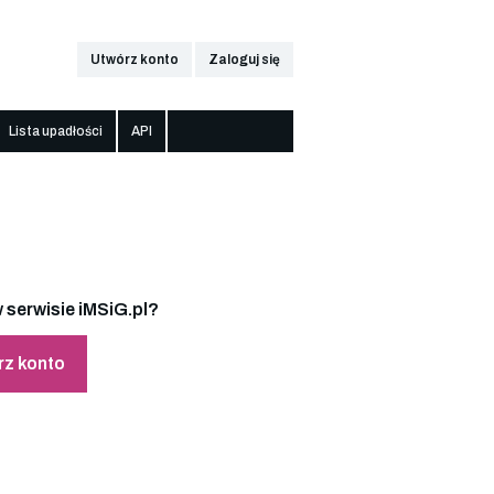
Utwórz konto
Zaloguj się
Lista upadłości
API
 serwisie iMSiG.pl?
rz konto