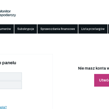
numerów
Subskrypcje
Sprawozdania finansowe
Lista przetargów
 panelu
Nie masz konta w
Utwó
asła?