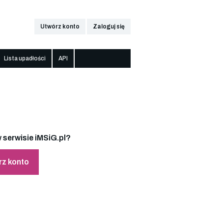
Utwórz konto
Zaloguj się
Lista upadłości
API
 serwisie iMSiG.pl?
rz konto