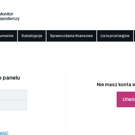
numerów
Subskrypcje
Sprawozdania finansowe
Lista przetargów
 panelu
Nie masz konta w
Utwó
asła?