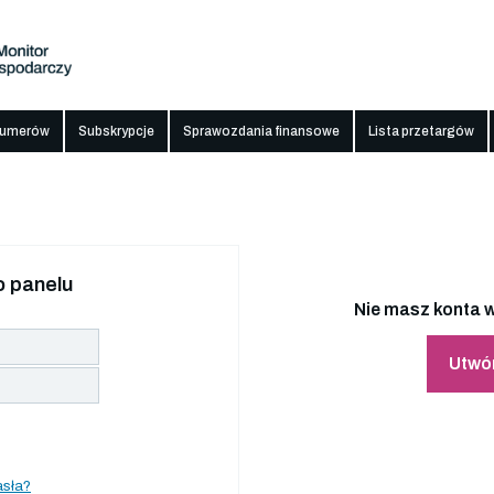
numerów
Subskrypcje
Sprawozdania finansowe
Lista przetargów
 panelu
Nie masz konta w
Utwó
asła?