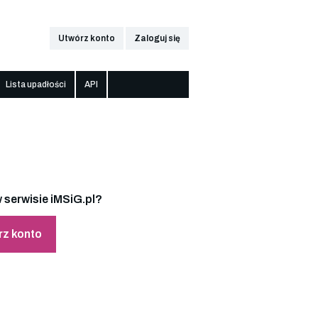
Utwórz konto
Zaloguj się
Lista upadłości
API
 serwisie iMSiG.pl?
rz konto