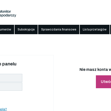
numerów
Subskrypcje
Sprawozdania finansowe
Lista przetargów
 panelu
Nie masz konta w
Utwó
asła?