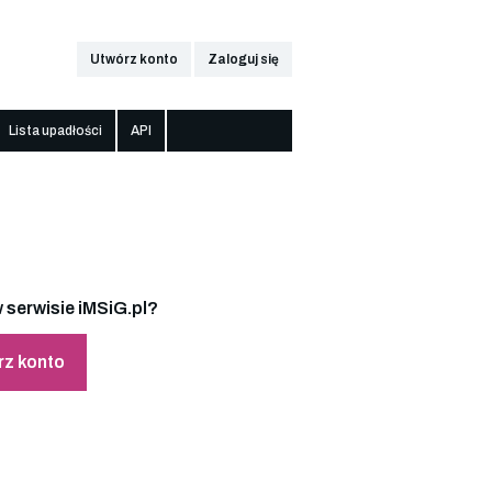
Utwórz konto
Zaloguj się
Lista upadłości
API
 serwisie iMSiG.pl?
rz konto