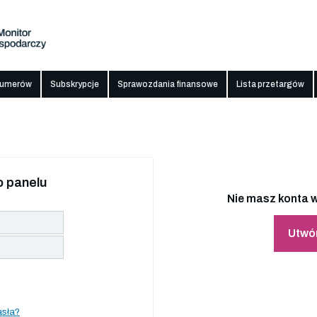
numerów
Subskrypcje
Sprawozdania finansowe
Lista przetargów
 panelu
Nie masz konta w
Utwó
asła?