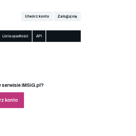
Utwórz konto
Zaloguj się
Lista upadłości
API
 serwisie iMSiG.pl?
rz konto