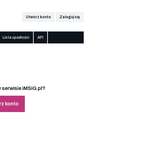
Utwórz konto
Zaloguj się
Lista upadłości
API
 serwisie iMSiG.pl?
rz konto