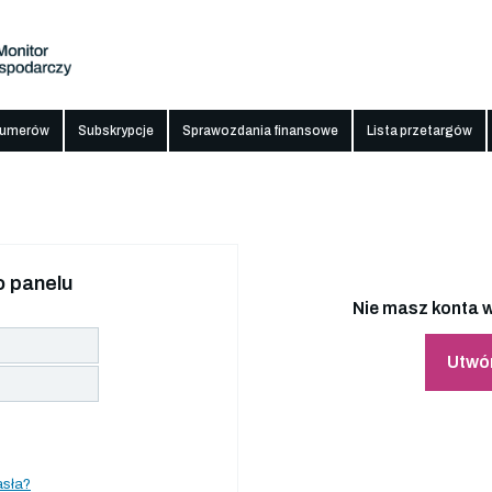
numerów
Subskrypcje
Sprawozdania finansowe
Lista przetargów
 panelu
Nie masz konta w
Utwó
asła?