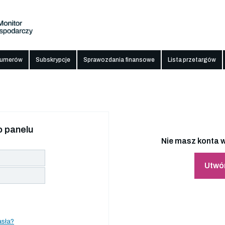
numerów
Subskrypcje
Sprawozdania finansowe
Lista przetargów
 panelu
Nie masz konta w
Utwó
asła?