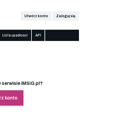
Utwórz konto
Zaloguj się
Lista upadłości
API
 serwisie iMSiG.pl?
rz konto