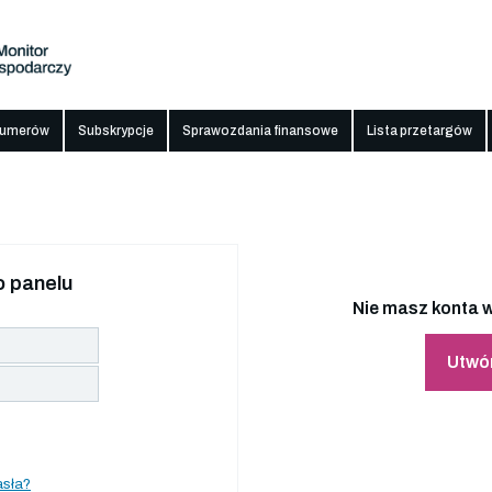
numerów
Subskrypcje
Sprawozdania finansowe
Lista przetargów
 panelu
Nie masz konta w
Utwó
asła?