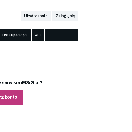
Utwórz konto
Zaloguj się
Lista upadłości
API
 serwisie iMSiG.pl?
rz konto