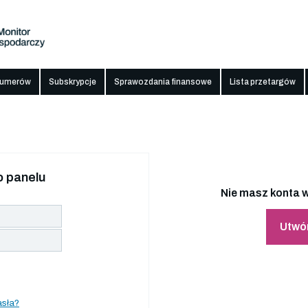
numerów
Subskrypcje
Sprawozdania finansowe
Lista przetargów
 panelu
Nie masz konta w
Utwó
asła?