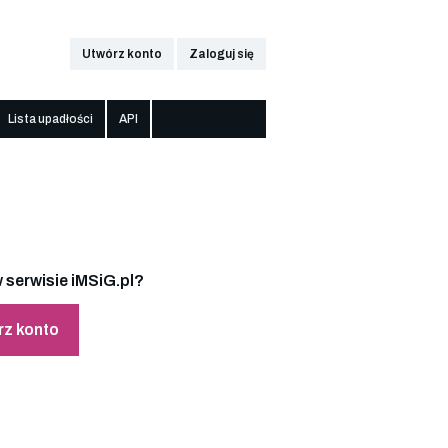
Utwórz konto
Zaloguj się
Lista upadłości
API
 serwisie iMSiG.pl?
rz konto