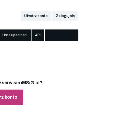
Utwórz konto
Zaloguj się
Lista upadłości
API
 serwisie iMSiG.pl?
rz konto