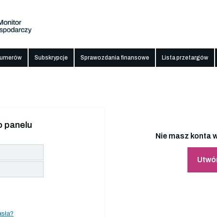
numerów
Subskrypcje
Sprawozdania finansowe
Lista przetargów
 panelu
Nie masz konta w
Utwó
asła?