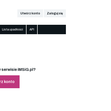
Utwórz konto
Zaloguj się
Lista upadłości
API
 serwisie iMSiG.pl?
rz konto