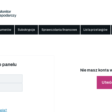
numerów
Subskrypcje
Sprawozdania finansowe
Lista przetargów
 panelu
Nie masz konta w
Utwó
asła?