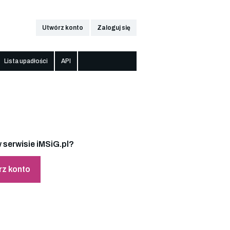
Utwórz konto
Zaloguj się
Lista upadłości
API
 serwisie iMSiG.pl?
rz konto