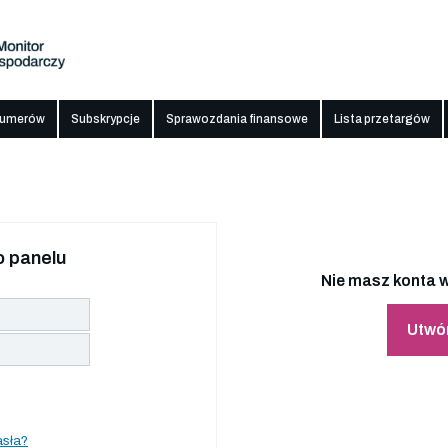
numerów
Subskrypcje
Sprawozdania finansowe
Lista przetargów
 panelu
Nie masz konta w
Utwó
asła?