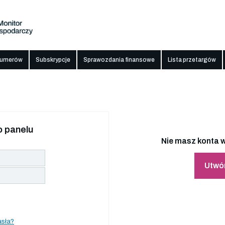
numerów
Subskrypcje
Sprawozdania finansowe
Lista przetargów
 panelu
Nie masz konta w
Utwó
asła?