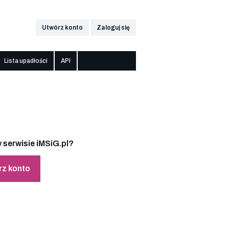
Utwórz konto
Zaloguj się
Lista upadłości
API
 serwisie iMSiG.pl?
rz konto