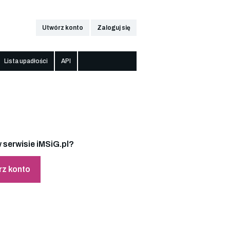
Utwórz konto
Zaloguj się
Lista upadłości
API
 serwisie iMSiG.pl?
rz konto