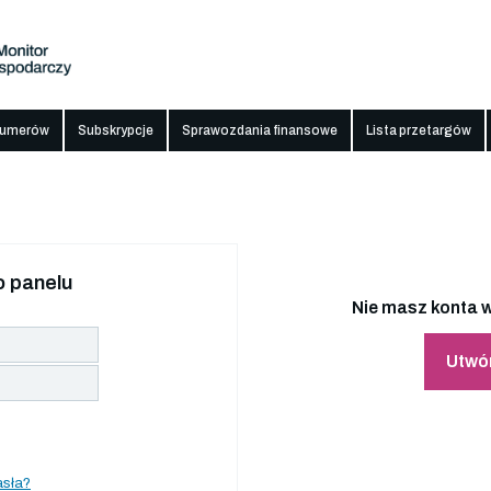
numerów
Subskrypcje
Sprawozdania finansowe
Lista przetargów
 panelu
Nie masz konta w
Utwó
asła?