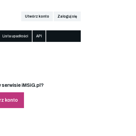
Utwórz konto
Zaloguj się
Lista upadłości
API
 serwisie iMSiG.pl?
rz konto