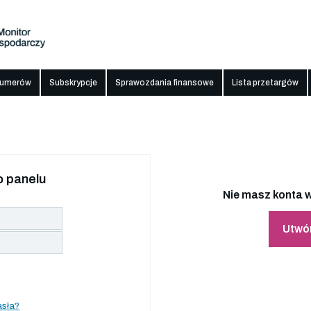
numerów
Subskrypcje
Sprawozdania finansowe
Lista przetargów
 panelu
Nie masz konta w
Utwó
asła?