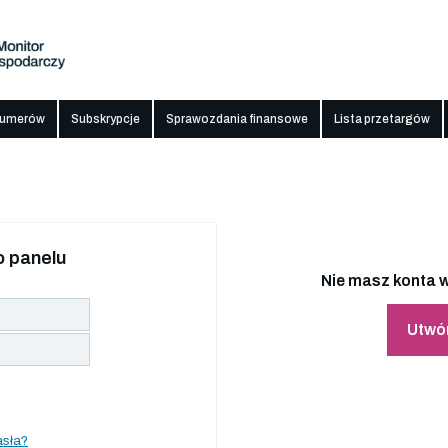
numerów
Subskrypcje
Sprawozdania finansowe
Lista przetargów
 panelu
Nie masz konta w
Utwó
asła?