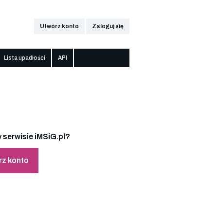
Utwórz konto
Zaloguj się
Lista upadłości
API
 serwisie iMSiG.pl?
rz konto