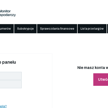
numerów
Subskrypcje
Sprawozdania finansowe
Lista przetargów
 panelu
Nie masz konta w
Utwó
asła?