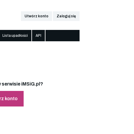
Utwórz konto
Zaloguj się
Lista upadłości
API
 serwisie iMSiG.pl?
rz konto