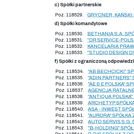
c) Spółki partnerskie
Poz. 118529.
GRYCNER, KAŃSKI
d) Spółki komandytowe
Poz. 118530.
BETHANIA S.A. S
Poz. 118531.
"DR SERVICE-POL
Poz. 118532.
KANCELARIA PRAW
Poz. 118533.
"STUDIO DESIGN 
f) Spółki z ograniczoną odpowiedz
Poz. 118534.
"AB BECHCICKI" 
Poz. 118535.
"ADIN PARTNERS"
Poz. 118536.
"AE & E POLSKA" 
Poz. 118537.
AGENCJA RATALNE
Poz. 118538.
"ANTIQUA POLSKA
Poz. 118539.
ARCHETYP SPÓŁKA
Poz. 118540.
ASA - INWEST SP
Poz. 118541.
"AURORA" SPÓŁKA
Poz. 118542.
AUTO SERVIS S.G
Poz. 118543.
"B-HOLDING" SPÓ