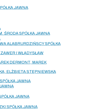
SPÓŁKA JAWNA
A
M. ŚRODA SPÓŁKA JAWNA
A
EWA ALABRURDZIŃSCY SPÓŁKA
 ZAWER I WŁADYSŁAW
REK DERMONT, MAREK
KA, ELŻBIETA STĘPNIEWSKA
 SPÓŁKA JAWNA
 JAWNA
 SPÓŁKA JAWNA
KI SPÓŁKA JAWNA