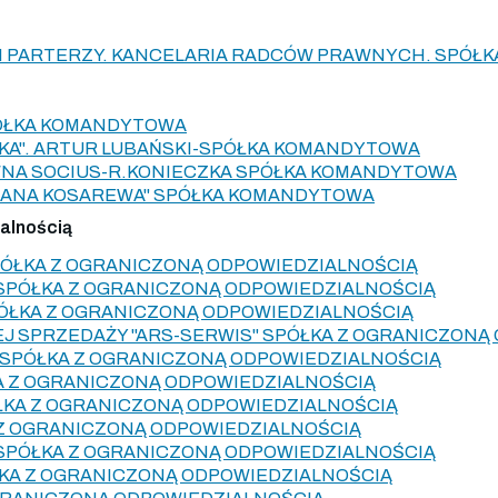
 I PARTERZY. KANCELARIA RADCÓW PRAWNYCH. SPÓŁ
PÓŁKA KOMANDYTOWA
SKA". ARTUR LUBAŃSKI-SPÓŁKA KOMANDYTOWA
NA SOCIUS-R.KONIECZKA SPÓŁKA KOMANDYTOWA
DIANA KOSAREWA" SPÓŁKA KOMANDYTOWA
ialnością
SPÓŁKA Z OGRANICZONĄ ODPOWIEDZIALNOŚCIĄ
 SPÓŁKA Z OGRANICZONĄ ODPOWIEDZIALNOŚCIĄ
SPÓŁKA Z OGRANICZONĄ ODPOWIEDZIALNOŚCIĄ
J SPRZEDAŻY "ARS-SERWIS" SPÓŁKA Z OGRANICZONĄ
" SPÓŁKA Z OGRANICZONĄ ODPOWIEDZIALNOŚCIĄ
 Z OGRANICZONĄ ODPOWIEDZIALNOŚCIĄ
ÓŁKA Z OGRANICZONĄ ODPOWIEDZIALNOŚCIĄ
 Z OGRANICZONĄ ODPOWIEDZIALNOŚCIĄ
. SPÓŁKA Z OGRANICZONĄ ODPOWIEDZIALNOŚCIĄ
ŁKA Z OGRANICZONĄ ODPOWIEDZIALNOŚCIĄ