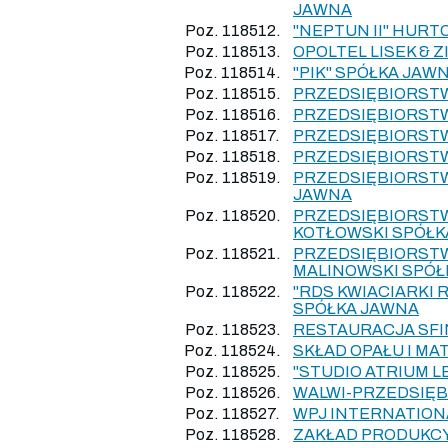
JAWNA
Poz. 118512.
"NEPTUN II" HUR
Poz. 118513.
OPOLTEL LISEK & 
Poz. 118514.
"PIK" SPÓŁKA JA
Poz. 118515.
PRZEDSIĘBIORSTW
Poz. 118516.
PRZEDSIĘBIORST
Poz. 118517.
PRZEDSIĘBIORSTW
Poz. 118518.
PRZEDSIĘBIORSTW
Poz. 118519.
PRZEDSIĘBIORSTW
JAWNA
Poz. 118520.
PRZEDSIĘBIORST
KOTŁOWSKI SPÓŁK
Poz. 118521.
PRZEDSIĘBIORST
MALINOWSKI SPÓŁ
Poz. 118522.
"RDS KWIACIARKI
SPÓŁKA JAWNA
Poz. 118523.
RESTAURACJA SFI
Poz. 118524.
SKŁAD OPAŁU I M
Poz. 118525.
"STUDIO ATRIUM L
Poz. 118526.
WALWI-PRZEDSIĘBI
Poz. 118527.
WPJ INTERNATION
Poz. 118528.
ZAKŁAD PRODUKCY