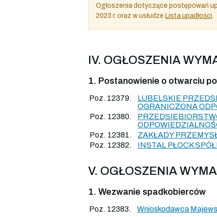
Ogłoszenia dotyczące postępowań upa
2023 r. oraz w usłudze
Lista upadłości
.
IV. OGŁOSZENIA WY
1. Postanowienie o otwarciu 
Poz. 12379.
LUBELSKIE PRZEDS
OGRANICZONĄ ODP
Poz. 12380.
PRZEDSIĘBIORSTW
ODPOWIEDZIALNOŚ
Poz. 12381.
ZAKŁADY PRZEMYSŁ
Poz. 12382.
INSTAL PŁOCK SPÓ
V. OGŁOSZENIA WYM
1. Wezwanie spadkobierców
Poz. 12383.
Wnioskodawca Majews