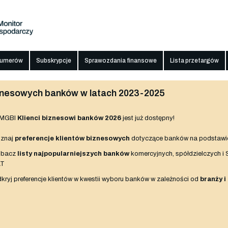
numerów
Subskrypcje
Sprawozdania finansowe
Lista przetargów
biznesowych banków w latach 2023-2025
 MGBI
Klienci biznesowi banków 2026
jest już dostępny!
znaj
preferencje klientów biznesowych
dotyczące banków na podstawi
obacz
listy najpopularniejszych banków
komercyjnych, spółdzielczych i
AT
kryj preferencje klientów w kwestii wyboru banków w zależności od
branży i