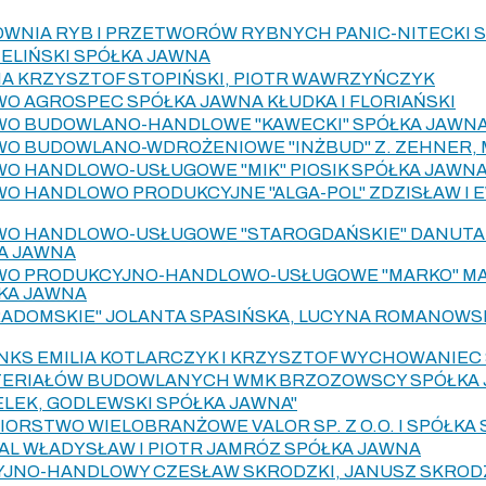
TOWNIA RYB I PRZETWORÓW RYBNYCH PANIC-NITECKI 
ZIELIŃSKI SPÓŁKA JAWNA
WNA KRZYSZTOF STOPIŃSKI, PIOTR WAWRZYŃCZYK
O AGROSPEC SPÓŁKA JAWNA KŁUDKA I FLORIAŃSKI
WO BUDOWLANO-HANDLOWE "KAWECKI" SPÓŁKA JAWN
O BUDOWLANO-WDROŻENIOWE "INŻBUD" Z. ZEHNER, 
O HANDLOWO-USŁUGOWE "MIK" PIOSIK SPÓŁKA JAWN
O HANDLOWO PRODUKCYJNE "ALGA-POL" ZDZISŁAW I 
WO HANDLOWO-USŁUGOWE "STAROGDAŃSKIE" DANUTA
A JAWNA
WO PRODUKCYJNO-HANDLOWO-USŁUGOWE "MARKO" MA
KA JAWNA
 RADOMSKIE" JOLANTA SPASIŃSKA, LUCYNA ROMANOWS
NKS EMILIA KOTLARCZYK I KRZYSZTOF WYCHOWANIEC
ATERIAŁÓW BUDOWLANYCH WMK BRZOZOWSCY SPÓŁKA
ELEK, GODLEWSKI SPÓŁKA JAWNA"
ORSTWO WIELOBRANŻOWE VALOR SP. Z O.O. I SPÓŁKA
AL WŁADYSŁAW I PIOTR JAMRÓZ SPÓŁKA JAWNA
JNO-HANDLOWY CZESŁAW SKRODZKI, JANUSZ SKRODZ