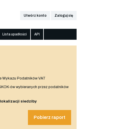
Utwórz konto
Zaloguj się
Lista upadłości
API
e Wykazu Podatników VAT
 SKOK-ów wybieranych przez podatników
 lokalizacji siedziby
Pobierz raport