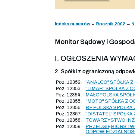
Indeks numerów
→
Rocznik 2002
→
N
Monitor Sądowy i Gospodar
I. OGŁOSZENIA WYM
2. Spółki z ograniczoną odpowi
Poz. 12352.
"ANALCO" SPÓŁKA 
Poz. 12353.
"LIMAR" SPÓŁKA Z
Poz. 12354.
MAŁOPOLSKA SPÓŁ
Poz. 12355.
"MOTO" SPÓŁKA Z 
Poz. 12356.
BP POLSKA SPÓŁKA
Poz. 12357.
"DISTATEL" SPÓŁKA
Poz. 12358.
TOWARZYSTWO INŻY
Poz. 12359.
PRZEDSIĘBIORSTW
ODPOWIEDZIALNOŚ