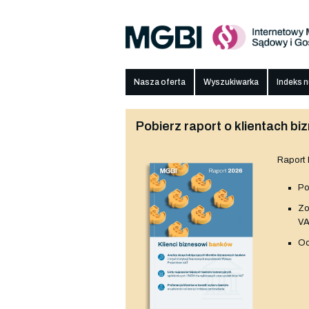
Nasza oferta
Wyszukiwarka
Indeks 
Pobierz raport o klientach 
Raport
Po
Z
V
Od