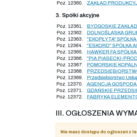
Poz. 12360.
ZAKŁAD PRODUKCYJ
3. Spółki akcyjne
Poz. 12361.
BYDGOSKIE ZAKŁAD
Poz. 12362.
DOLNOŚLĄSKA GRUP
Poz. 12363.
"EKOPŁYTA" SPÓŁKA
Poz. 12364.
"ESKORD" SPÓŁKA 
Poz. 12365.
HAWKER FA SPÓŁKA
Poz. 12366.
"PIA PIASECKI-PRO
Poz. 12367.
POMORSKIE KOPALN
Poz. 12368.
PRZEDSIĘBIORSTWO
Poz. 12369.
Przedsiębiorstwo Usł
Poz. 12370.
AGENCJA GOSPODAR
Poz. 12371.
GDAŃSKIE PRZEDS
Poz. 12372.
FABRYKA ELEMENTÓ
III. OGŁOSZENIA W
Nie masz dostępu do ogłoszeń z te