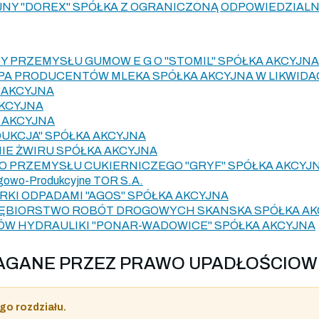
NY "DOREX" SPÓŁKA Z OGRANICZONĄ ODPOWIEDZIAL
Y PRZEMYSŁU GUMOW E G O "STOMIL" SPÓŁKA AKCYJNA
A PRODUCENTÓW MLEKA SPÓŁKA AKCYJNA W LIKWIDA
 AKCYJNA
AKCYJNA
 AKCYJNA
DUKCJA" SPÓŁKA AKCYJNA
IE ŻWIRU SPÓŁKA AKCYJNA
 PRZEMYSŁU CUKIERNICZEGO "GRYF" SPÓŁKA AKCYJ
ugowo-Produkcyjne TOR S.A.
KI ODPADAMI "AGOS" SPÓŁKA AKCYJNA
IĘBIORSTWO ROBÓT DROGOWYCH SKANSKA SPÓŁKA AK
W HYDRAULIKI "PONAR-WADOWICE" SPÓŁKA AKCYJNA
YMAGANE PRZEZ PRAWO UPADŁOŚCIOW
go rozdziału.