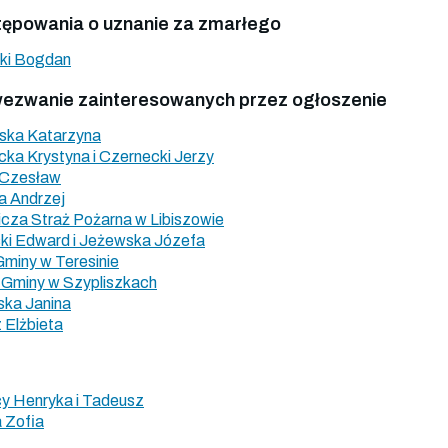
tępowania o uznanie za zmarłego
ki Bogdan
 wezwanie zainteresowanych przez ogłoszenie
ska Katarzyna
a Krystyna i Czernecki Jerzy
 Czesław
 Andrzej
za Straż Pożarna w Libiszowie
i Edward i Jeżewska Józefa
miny w Teresinie
Gminy w Szypliszkach
ka Janina
 Elżbieta
y Henryka i Tadeusz
 Zofia