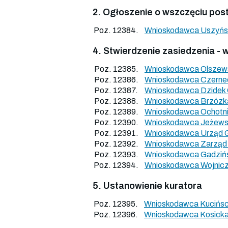
2. Ogłoszenie o wszczęciu pos
Poz. 12384.
Wnioskodawca Uszyńs
4. Stwierdzenie zasiedzenia -
Poz. 12385.
Wnioskodawca Olszew
Poz. 12386.
Wnioskodawca Czerneck
Poz. 12387.
Wnioskodawca Dzidek
Poz. 12388.
Wnioskodawca Brzózka
Poz. 12389.
Wnioskodawca Ochotnic
Poz. 12390.
Wnioskodawca Jeżewsk
Poz. 12391.
Wnioskodawca Urząd G
Poz. 12392.
Wnioskodawca Zarząd 
Poz. 12393.
Wnioskodawca Gadzińs
Poz. 12394.
Wnioskodawca Wojnicz
5. Ustanowienie kuratora
Poz. 12395.
Wnioskodawca Kucińsc
Poz. 12396.
Wnioskodawca Kosicka