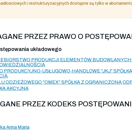
dłościowych i restrukturyzacyjnych dostępne są tylko w abonament
MAGANE PRZEZ PRAWO O POSTĘPOW
postępowania układowego
IĘBIORSTWO PRODUKCJI ELEMENTÓW BUDOWLANYCH W
OWIEDZIALNOŚCIĄ
O PRODUKCYJNO-USŁUGOWO-HANDLOWE "JKJ" SPÓŁKA
CIĄ
U ODZIEŻOWEGO "OMEX" SPÓŁKA Z OGRANICZONĄ OD
ŁKA AKCYJNA
AGANE PRZEZ KODEKS POSTĘPOWAN
ka Anna Maria