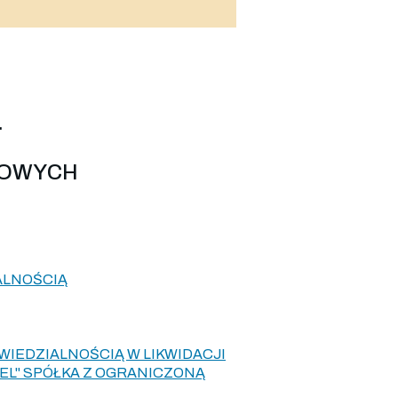
.
LOWYCH
ALNOŚCIĄ
IEDZIALNOŚCIĄ W LIKWIDACJI
L" SPÓŁKA Z OGRANICZONĄ