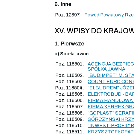
6. Inne
Poz. 12397.
Powód Powiatowy Rzec
XV. WPISY DO KRAJ
1. Pierwsze
b) Spółki jawne
Poz. 118501.
AGENCJA BEZPIEC
SPÓŁKA JAWNA
Poz. 118502.
"BUDIMPET" M. STA
Poz. 118503.
COUNT EURO CONS
Poz. 118504.
"ELBUDREM" JÓZE
Poz. 118505.
ELEKTROBUD - BA
Poz. 118506.
FIRMA HANDLOWA "
Poz. 118507.
FIRMA XERREX GR
Poz. 118508.
"GOPLAST" SERAF
Poz. 118509.
GÓRCZYŃSKI KRZY
Poz. 118510.
"INWEST-PROFIL"
Poz. 118511.
KRZYSZTOF ŁOPAT