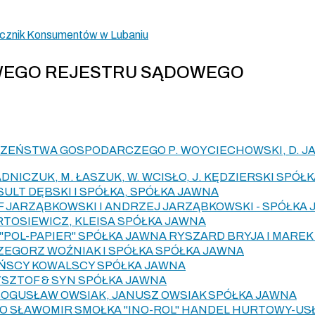
znik Konsumentów w Lubaniu
OWEGO REJESTRU SĄDOWEGO
ZEŃSTWA GOSPODARCZEGO P. WOYCIECHOWSKI, D. JA
DNICZUK, M. ŁASZUK, W. WCISŁO, J. KĘDZIERSKI SPÓŁ
ULT DĘBSKI I SPÓŁKA, SPÓŁKA JAWNA
F JARZĄBKOWSKI I ANDRZEJ JARZĄBKOWSKI - SPÓŁKA
RTOSIEWICZ, KLEISA SPÓŁKA JAWNA
POL-PAPIER" SPÓŁKA JAWNA RYSZARD BRYJA I MAREK
ZEGORZ WOŹNIAK I SPÓŁKA SPÓŁKA JAWNA
IŃSCY KOWALSCY SPÓŁKA JAWNA
SZTOF & SYN SPÓŁKA JAWNA
 BOGUSŁAW OWSIAK, JANUSZ OWSIAK SPÓŁKA JAWNA
O SŁAWOMIR SMOŁKA "INO-ROL" HANDEL HURTOWY-U