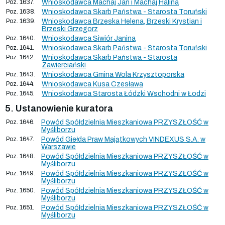
Poz. 1637.
Wnioskodawca Machaj Jan i Machaj Halina
Poz. 1638.
Wnioskodawca Skarb Państwa - Starosta Toruński
Poz. 1639.
Wnioskodawca Brzeska Helena, Brzeski Krystian i
Brzeski Grzegorz
Poz. 1640.
Wnioskodawca Siwiór Janina
Poz. 1641.
Wnioskodawca Skarb Państwa - Starosta Toruński
Poz. 1642.
Wnioskodawca Skarb Państwa - Starosta
Zawierciański
Poz. 1643.
Wnioskodawca Gmina Wola Krzysztoporska
Poz. 1644.
Wnioskodawca Kusa Czesława
Poz. 1645.
Wnioskodawca Starosta Łódzki Wschodni w Łodzi
5. Ustanowienie kuratora
Poz. 1646.
Powód Spółdzielnia Mieszkaniowa PRZYSZŁOŚĆ w
Myśliborzu
Poz. 1647.
Powód Giełda Praw Majątkowych VINDEXUS S.A. w
Warszawie
Poz. 1648.
Powód Spółdzielnia Mieszkaniowa PRZYSZŁOŚĆ w
Myśliborzu
Poz. 1649.
Powód Spółdzielnia Mieszkaniowa PRZYSZŁOŚĆ w
Myśliborzu
Poz. 1650.
Powód Spółdzielnia Mieszkaniowa PRZYSZŁOŚĆ w
Myśliborzu
Poz. 1651.
Powód Spółdzielnia Mieszkaniowa PRZYSZŁOŚĆ w
Myśliborzu