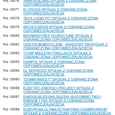
Poz. 15076.
AN69 BUILDING SPÓŁKA Z OGRANICZONĄ
ODPOWIEDZIALNOŚCIĄ
Poz. 15077.
B-CROSS SPÓŁKA Z OGRANICZONĄ
ODPOWIEDZIALNOŚCIĄ
Poz. 15078.
"BOX LOGISTIC" SPÓŁKA Z OGRANICZONĄ
ODPOWIEDZIALNOŚCIĄ
Poz. 15079.
BROŚ & BROŚ SPÓŁKA Z OGRANICZONĄ
ODPOWIEDZIALNOŚCIĄ
Poz. 15080.
BROWARY RESTAURACYJNE SPÓŁKA Z
OGRANICZONĄ ODPOWIEDZIALNOŚCIĄ
Poz. 15081.
CENTRUM MEDYCZNE - KARDIORYTM SPÓŁKA Z
OGRANICZONĄ ODPOWIEDZIALNOŚCIĄ
Poz. 15082.
"COM" MASZYNY PAKUJĄCE SPÓŁKA Z
OGRANICZONĄ ODPOWIEDZIALNOŚCIĄ
Poz. 15083.
DANPOL SPÓŁKA Z OGRANICZONĄ
ODPOWIEDZIALNOŚCIĄ
Poz. 15084.
DL SERVICES SPÓŁKA Z OGRANICZONĄ
ODPOWIEDZIALNOŚCIĄ
Poz. 15085.
"DOMIN INVEST" SPÓŁKA Z OGRANICZONĄ
ODPOWIEDZIALNOŚCIĄ
Poz. 15086.
ELEKTRO-ENERGO-PROJEKT SPÓŁKA Z
OGRANICZONĄ ODPOWIEDZIALNOŚCIĄ
Poz. 15087.
ENERGOBUDOWA SILESIA-BUDOWNICTWO I
ENERGETYKA SPÓŁKA Z OGRANICZONĄ
ODPOWIEDZIALNOŚCIĄ
Poz. 15088.
EUROPEAN ULTIMATE FIGHTING CHAMPIONSHIP
SPÓŁKA Z OGRANICZONĄ ODPOWIEDZIALNOŚCIĄ