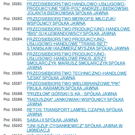
Poz. 15181.
PRZEDSIĘBIORSTWO HANDLOWO-USŁUGOWO-
PRODUKCYJNE "GER-POL" ANDRZEJ BĘDKOWSKI,
JOLANTA BĘDKOWSKA SPÓŁKA JAWNA
Poz. 15182.
PRZEDSIĘBIORSTWO MERKOP B. MILCZUK I
WSPÓLNICY SPÓŁKA JAWNA
Poz. 15183.
PRZEDSIĘBIORSTWO PRODUKCYJNO-HANDLOWE
"IBIS" G.I K.LEWANDOWSCY SPÓŁKA JAWNA
Poz. 15184.
PRZEDSIĘBIORSTWO PRODUKCYJNO-
USŁUGOWO-HANDLOWE "TRANS-BET"
STANISŁAW I KAZIMIERZ MYSZKA SPÓŁKA JAWNA
Poz. 15185.
PRZEDSIĘBIORSTWO PRODUKCYJNO-
USŁUGOWO-HANDLOWE PINUS JERZY
SMOLARCZYK, MARIUSZ SMOLARCZYK SPÓŁKA
JAWNA
Poz. 15186.
PRZEDSIĘBIORSTWO TECHNICZNO-HANDLOWE
"LESKI" SPÓŁKA JAWNA
Poz. 15187.
PRZEDSIĘBIORSTWO WIELOBRANŻOWE "PIK"
PIKUŁA, KARAMON SPÓŁKA JAWNA
Poz. 15188.
"PRZEŁOM" GÓRSKI I S-KA - SPÓŁKA JAWNA
Poz. 15189.
"RADUSZKA" JANKOWIAK I WSPÓLNICY SPÓŁKA
JAWNA
Poz. 15190.
RETOS TRANSPORT LAMPEL CZAPKA SPÓŁKA
JAWNA
Poz. 15191.
SABAJ II SPÓŁKA JAWNA
Poz. 15192.
"UNI-SZLIF CYGANKIEWICZ" SPÓŁKA JAWNA W
LIKWIDACJI