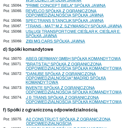
WSPÓLNICY SPÓŁKA JAWNA
Poz. 15064.
"PRIME CONCEPT BIELA" SPÓŁKA JAWNA
Poz. 15065.
REVELCO SPÓŁKA Z OGRANICZONĄ
ODPOWIEDZIALNOŚCIĄ SPÓŁKA JAWNA
Poz. 15066.
SPECTRANS STANCLIK SPÓŁKA JAWNA
Poz. 15067.
"TRANS - MAT" M.Z. SZYMAŃSCY SPÓŁKA JAWNA
Poz. 15068.
USŁUGI TRANSPORTOWE CIEŚLAR K. CIEŚLAR E.
SPÓŁKA JAWNA
Poz. 15069.
ZIBI MG CARS SPÓŁKA JAWNA
d) Spółki komandytowe
Poz. 15070.
ABEG GERMANY GMBH SPÓŁKA KOMANDYTOWA
Poz. 15071.
"BRATSTAL" SPÓŁKA Z OGRANICZONĄ
ODPOWIEDZIALNOŚCIĄ SPÓŁKA KOMANDYTOWA
Poz. 15072.
"DANUBE SPÓŁKA Z OGRANICZONĄ
ODPOWIEDZIALNOŚCIĄ" MADRID SPÓŁKA
KOMANDYTOWA
Poz. 15073.
INVENTE SPÓŁKA Z OGRANICZONĄ
ODPOWIEDZIALNOŚCIĄ SPÓŁKA KOMANDYTOWA
Poz. 15074.
J & TRANS SPÓŁKA Z OGRANICZONĄ
ODPOWIEDZIALNOŚCIĄ SPÓŁKA KOMANDYTOWA
f) Spółki z ograniczoną odpowiedzialnością
Poz. 15075.
A2 CONSTRUCT SPÓŁKA Z OGRANICZONĄ
ODPOWIEDZIALNOŚCIĄ