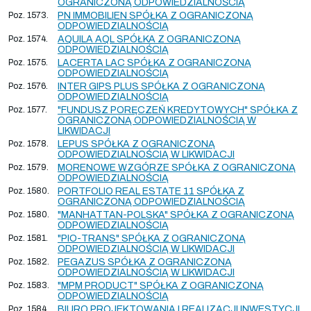
OGRANICZONĄ ODPOWIEDZIALNOŚCIĄ
Poz. 1573.
PN IMMOBILIEN SPÓŁKA Z OGRANICZONĄ
ODPOWIEDZIALNOŚCIĄ
Poz. 1574.
AQUILA AQL SPÓŁKA Z OGRANICZONĄ
ODPOWIEDZIALNOŚCIĄ
Poz. 1575.
LACERTA LAC SPÓŁKA Z OGRANICZONĄ
ODPOWIEDZIALNOŚCIĄ
Poz. 1576.
INTER GIPS PLUS SPÓŁKA Z OGRANICZONĄ
ODPOWIEDZIALNOŚCIĄ
Poz. 1577.
"FUNDUSZ PORĘCZEŃ KREDYTOWYCH" SPÓŁKA Z
OGRANICZONĄ ODPOWIEDZIALNOŚCIĄ W
LIKWIDACJI
Poz. 1578.
LEPUS SPÓŁKA Z OGRANICZONĄ
ODPOWIEDZIALNOŚCIĄ W LIKWIDACJI
Poz. 1579.
MORENOWE WZGÓRZE SPÓŁKA Z OGRANICZONĄ
ODPOWIEDZIALNOŚCIĄ
Poz. 1580.
PORTFOLIO REAL ESTATE 11 SPÓŁKA Z
OGRANICZONĄ ODPOWIEDZIALNOŚCIĄ
Poz. 1580.
"MANHATTAN-POLSKA" SPÓŁKA Z OGRANICZONĄ
ODPOWIEDZIALNOŚCIĄ
Poz. 1581.
"PIO-TRANS" SPÓŁKA Z OGRANICZONĄ
ODPOWIEDZIALNOŚCIĄ W LIKWIDACJI
Poz. 1582.
PEGAZUS SPÓŁKA Z OGRANICZONĄ
ODPOWIEDZIALNOŚCIĄ W LIKWIDACJI
Poz. 1583.
"MPM PRODUCT" SPÓŁKA Z OGRANICZONĄ
ODPOWIEDZIALNOŚCIĄ
Poz. 1584.
BIURO PROJEKTOWANIA I REALIZACJI INWESTYCJI