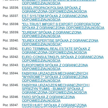
ODPOWIEDZIALNOŚCIĄ
Poz. 15336.
ESSEL PROPACK POLSKA SPÓŁKA Z
OGRANICZONĄ ODPOWIEDZIALNOŚCIĄ
Poz. 15337.
EST SYSTEM SPÓŁKA Z OGRANICZONĄ
ODPOWIEDZIALNOŚCIĄ
Poz. 15338.
"EU-TRUST IMPORT & EXPORT CORPORATION"
SPÓŁKA Z OGRANICZONĄ ODPOWIEDZIALNOŚCIĄ
Poz. 15339.
"EUREKA" SPÓŁKA Z OGRANICZONĄ
ODPOWIEDZIALNOŚCIĄ
Poz. 15340.
"EUREX EXPERTISE SPÓŁKA Z OGRANICZONĄ
ODPOWIEDZIALNOŚCIĄ"
Poz. 15341.
EURO TERMINAL REAL ESTATE SPÓŁKA Z
OGRANICZONĄ ODPOWIEDZIALNOŚCIĄ
Poz. 15342.
EURO-CONSULTING.PL SPÓŁKA Z OGRANICZONĄ
ODPOWIEDZIALNOŚCIĄ
Poz. 15343.
EUROPOWER SPÓŁKA Z OGRANICZONĄ
ODPOWIEDZIALNOŚCIĄ
Poz. 15344.
FABRYKA URZĄDZEŃ MECHANICZNYCH
"WYKROMET" SPÓŁKA Z OGRANICZONĄ
ODPOWIEDZIALNOŚCIĄ
Poz. 15345.
FABRYKA URZĄDZEŃ MECHANICZNYCH I
SPRĘŻYN "FUMIS - BUMAR" SPÓŁKA Z
OGRANICZONĄ ODPOWIEDZIALNOŚCIĄ
Poz. 15346.
FARO SPÓŁKA Z OGRANICZONĄ
ODPOWIEDZIALNOŚCIĄ
Poz. 15347.
FAYER HURT SPÓŁKA Z OGRANICZONĄ