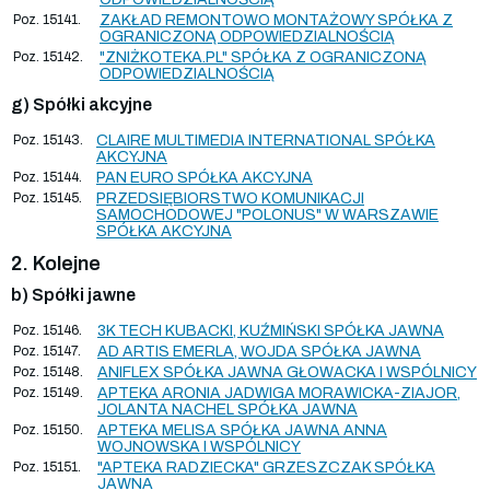
Poz. 15141.
ZAKŁAD REMONTOWO MONTAŻOWY SPÓŁKA Z
OGRANICZONĄ ODPOWIEDZIALNOŚCIĄ
Poz. 15142.
"ZNIŻKOTEKA.PL" SPÓŁKA Z OGRANICZONĄ
ODPOWIEDZIALNOŚCIĄ
g) Spółki akcyjne
Poz. 15143.
CLAIRE MULTIMEDIA INTERNATIONAL SPÓŁKA
AKCYJNA
Poz. 15144.
PAN EURO SPÓŁKA AKCYJNA
Poz. 15145.
PRZEDSIĘBIORSTWO KOMUNIKACJI
SAMOCHODOWEJ "POLONUS" W WARSZAWIE
SPÓŁKA AKCYJNA
2. Kolejne
b) Spółki jawne
Poz. 15146.
3K TECH KUBACKI, KUŹMIŃSKI SPÓŁKA JAWNA
Poz. 15147.
AD ARTIS EMERLA, WOJDA SPÓŁKA JAWNA
Poz. 15148.
ANIFLEX SPÓŁKA JAWNA GŁOWACKA I WSPÓLNICY
Poz. 15149.
APTEKA ARONIA JADWIGA MORAWICKA-ZIAJOR,
JOLANTA NACHEL SPÓŁKA JAWNA
Poz. 15150.
APTEKA MELISA SPÓŁKA JAWNA ANNA
WOJNOWSKA I WSPÓLNICY
Poz. 15151.
"APTEKA RADZIECKA" GRZESZCZAK SPÓŁKA
JAWNA