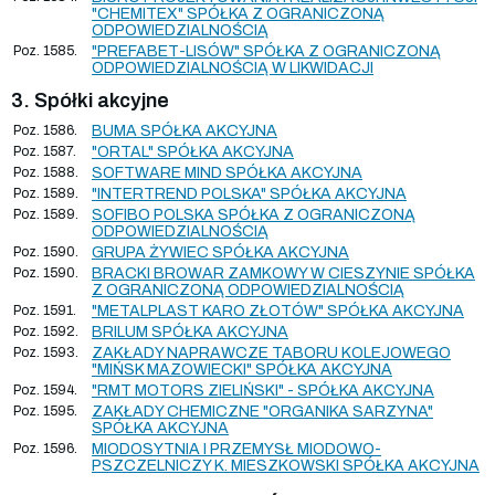
"CHEMITEX" SPÓŁKA Z OGRANICZONĄ
ODPOWIEDZIALNOŚCIĄ
Poz. 1585.
"PREFABET-LISÓW" SPÓŁKA Z OGRANICZONĄ
ODPOWIEDZIALNOŚCIĄ W LIKWIDACJI
3. Spółki akcyjne
Poz. 1586.
BUMA SPÓŁKA AKCYJNA
Poz. 1587.
"ORTAL" SPÓŁKA AKCYJNA
Poz. 1588.
SOFTWARE MIND SPÓŁKA AKCYJNA
Poz. 1589.
"INTERTREND POLSKA" SPÓŁKA AKCYJNA
Poz. 1589.
SOFIBO POLSKA SPÓŁKA Z OGRANICZONĄ
ODPOWIEDZIALNOŚCIĄ
Poz. 1590.
GRUPA ŻYWIEC SPÓŁKA AKCYJNA
Poz. 1590.
BRACKI BROWAR ZAMKOWY W CIESZYNIE SPÓŁKA
Z OGRANICZONĄ ODPOWIEDZIALNOŚCIĄ
Poz. 1591.
"METALPLAST KARO ZŁOTÓW" SPÓŁKA AKCYJNA
Poz. 1592.
BRILUM SPÓŁKA AKCYJNA
Poz. 1593.
ZAKŁADY NAPRAWCZE TABORU KOLEJOWEGO
"MIŃSK MAZOWIECKI" SPÓŁKA AKCYJNA
Poz. 1594.
"RMT MOTORS ZIELIŃSKI" - SPÓŁKA AKCYJNA
Poz. 1595.
ZAKŁADY CHEMICZNE "ORGANIKA SARZYNA"
SPÓŁKA AKCYJNA
Poz. 1596.
MIODOSYTNIA I PRZEMYSŁ MIODOWO-
PSZCZELNICZY K. MIESZKOWSKI SPÓŁKA AKCYJNA