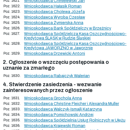
Poz. 1621.
Wnioskodawca Chmielewski Jan
Poz. 1622.
Wnioskodawca Hałasik Roman
Poz. 1623.
Wnioskodawca Cholewa Józefa
Poz. 1624.
Wnioskodawca Wyroba Czesław
Poz. 1625.
Wnioskodawca Żymierska Anna
Poz. 1626.
Wnioskodawca Bank Spółdzielczy w Brzeźnicy
Poz. 1627.
Wnioskodawca Spółdzielcza Kasa Oszczędnościowo-
Kredytowa ŚLĄSK w Rudzie Śląskiej
Poz. 1628.
Wnioskodawca Spółdzielcza Kasa Oszczędnościowo-
Kredytowa JAWORZNO w Jaworznie
Poz. 1629.
Wnioskodawca Drzewicki Antoni
2. Ogłoszenie o wszczęciu postępowania o
uznanie za zmarłego
Poz. 1630.
Wnioskodawca Rabajczyk Walerian
4. Stwierdzenie zasiedzenia - wezwanie
zainteresowanych przez ogłoszenie
Poz. 1631.
Wnioskodawca Grochola Anna
Poz. 1632.
Wnioskodawca Christine Fleicher i Alexandra Muller
Poz. 1633.
Wnioskodawca Walczyk-Ismajli Katarzyna
Poz. 1634.
Wnioskodawca Pomichowski Andrzej
Poz. 1635.
Wnioskodawca Spółdzielnia Usług Rolniczych w Ułężu
Poz. 1636.
Wnioskodawca Krajewski Roman