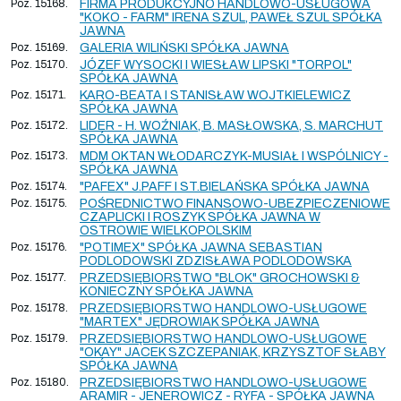
Poz. 15168.
FIRMA PRODUKCYJNO HANDLOWO-USŁUGOWA
"KOKO - FARM" IRENA SZUL, PAWEŁ SZUL SPÓŁKA
JAWNA
Poz. 15169.
GALERIA WILIŃSKI SPÓŁKA JAWNA
Poz. 15170.
JÓZEF WYSOCKI I WIESŁAW LIPSKI "TORPOL"
SPÓŁKA JAWNA
Poz. 15171.
KARO-BEATA I STANISŁAW WOJTKIELEWICZ
SPÓŁKA JAWNA
Poz. 15172.
LIDER - H. WOŹNIAK, B. MASŁOWSKA, S. MARCHUT
SPÓŁKA JAWNA
Poz. 15173.
MDM OKTAN WŁODARCZYK-MUSIAŁ I WSPÓLNICY -
SPÓŁKA JAWNA
Poz. 15174.
"PAFEX" J.PAFF I ST.BIELAŃSKA SPÓŁKA JAWNA
Poz. 15175.
POŚREDNICTWO FINANSOWO-UBEZPIECZENIOWE
CZAPLICKI I ROSZYK SPÓŁKA JAWNA W
OSTROWIE WIELKOPOLSKIM
Poz. 15176.
"POTIMEX" SPÓŁKA JAWNA SEBASTIAN
PODLODOWSKI ZDZISŁAWA PODLODOWSKA
Poz. 15177.
PRZEDSIĘBIORSTWO "BLOK" GROCHOWSKI &
KONIECZNY SPÓŁKA JAWNA
Poz. 15178.
PRZEDSIĘBIORSTWO HANDLOWO-USŁUGOWE
"MARTEX" JĘDROWIAK SPÓŁKA JAWNA
Poz. 15179.
PRZEDSIĘBIORSTWO HANDLOWO-USŁUGOWE
"OKAY" JACEK SZCZEPANIAK, KRZYSZTOF SŁABY
SPÓŁKA JAWNA
Poz. 15180.
PRZEDSIĘBIORSTWO HANDLOWO-USŁUGOWE
ARAMIR - JENEROWICZ - RYFA - SPÓŁKA JAWNA