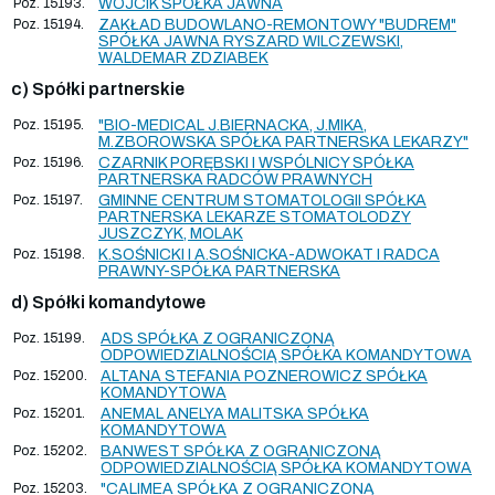
Poz. 15193.
WÓJCIK SPÓŁKA JAWNA
Poz. 15194.
ZAKŁAD BUDOWLANO-REMONTOWY "BUDREM"
SPÓŁKA JAWNA RYSZARD WILCZEWSKI,
WALDEMAR ZDZIABEK
c) Spółki partnerskie
Poz. 15195.
"BIO-MEDICAL J.BIERNACKA, J.MIKA,
M.ZBOROWSKA SPÓŁKA PARTNERSKA LEKARZY"
Poz. 15196.
CZARNIK PORĘBSKI I WSPÓLNICY SPÓŁKA
PARTNERSKA RADCÓW PRAWNYCH
Poz. 15197.
GMINNE CENTRUM STOMATOLOGII SPÓŁKA
PARTNERSKA LEKARZE STOMATOLODZY
JUSZCZYK, MOLAK
Poz. 15198.
K.SOŚNICKI I A.SOŚNICKA-ADWOKAT I RADCA
PRAWNY-SPÓŁKA PARTNERSKA
d) Spółki komandytowe
Poz. 15199.
ADS SPÓŁKA Z OGRANICZONĄ
ODPOWIEDZIALNOŚCIĄ SPÓŁKA KOMANDYTOWA
Poz. 15200.
ALTANA STEFANIA POZNEROWICZ SPÓŁKA
KOMANDYTOWA
Poz. 15201.
ANEMAL ANELYA MALITSKA SPÓŁKA
KOMANDYTOWA
Poz. 15202.
BANWEST SPÓŁKA Z OGRANICZONĄ
ODPOWIEDZIALNOŚCIĄ SPÓŁKA KOMANDYTOWA
Poz. 15203.
"CALIMEA SPÓŁKA Z OGRANICZONĄ