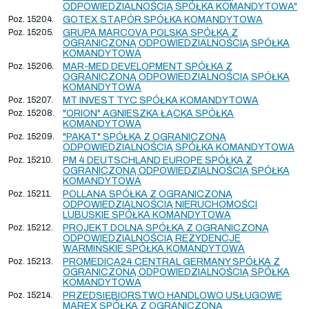
ODPOWIEDZIALNOŚCIĄ SPÓŁKA KOMANDYTOWA"
Poz. 15204.
GOTEX STĄPÓR SPÓŁKA KOMANDYTOWA
Poz. 15205.
GRUPA MARCOVA POLSKA SPÓŁKA Z
OGRANICZONĄ ODPOWIEDZIALNOŚCIĄ SPÓŁKA
KOMANDYTOWA
Poz. 15206.
MAR-MED DEVELOPMENT SPÓŁKA Z
OGRANICZONĄ ODPOWIEDZIALNOŚCIĄ SPÓŁKA
KOMANDYTOWA
Poz. 15207.
MT INVEST TYC SPÓŁKA KOMANDYTOWA
Poz. 15208.
"ORION" AGNIESZKA ŁĄCKA SPÓŁKA
KOMANDYTOWA
Poz. 15209.
"PAKAT" SPÓŁKA Z OGRANICZONĄ
ODPOWIEDZIALNOŚCIĄ SPÓŁKA KOMANDYTOWA
Poz. 15210.
PM 4 DEUTSCHLAND EUROPE SPÓŁKA Z
OGRANICZONĄ ODPOWIEDZIALNOŚCIĄ SPÓŁKA
KOMANDYTOWA
Poz. 15211.
POLLANA SPÓŁKA Z OGRANICZONĄ
ODPOWIEDZIALNOŚCIĄ NIERUCHOMOŚCI
LUBUSKIE SPÓŁKA KOMANDYTOWA
Poz. 15212.
PROJEKT DOLNA SPÓŁKA Z OGRANICZONĄ
ODPOWIEDZIALNOŚCIĄ REZYDENCJE
WARMIŃSKIE SPÓŁKA KOMANDYTOWA
Poz. 15213.
PROMEDICA24 CENTRAL GERMANY SPÓŁKA Z
OGRANICZONĄ ODPOWIEDZIALNOŚCIĄ SPÓŁKA
KOMANDYTOWA
Poz. 15214.
PRZEDSIĘBIORSTWO HANDLOWO USŁUGOWE
MAREX SPÓŁKA Z OGRANICZONĄ