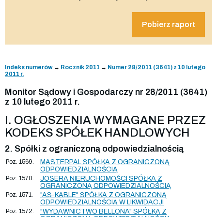
Pobierz raport
Indeks numerów
→
Rocznik 2011
→
Numer 28/2011 (3641) z 10 lutego
2011 r.
Monitor Sądowy i Gospodarczy nr 28/2011 (3641)
z 10 lutego 2011 r.
I. OGŁOSZENIA WYMAGANE PRZEZ
KODEKS SPÓŁEK HANDLOWYCH
2. Spółki z ograniczoną odpowiedzialnością
Poz. 1569.
MASTERPAL SPÓŁKA Z OGRANICZONĄ
ODPOWIEDZIALNOŚCIĄ
Poz. 1570.
JOSERA NIERUCHOMOŚCI SPÓŁKA Z
OGRANICZONĄ ODPOWIEDZIALNOŚCIĄ
Poz. 1571.
"AS-KABLE" SPÓŁKA Z OGRANICZONĄ
ODPOWIEDZIALNOŚCIĄ W LIKWIDACJI
Poz. 1572.
"WYDAWNICTWO BELLONA" SPÓŁKA Z