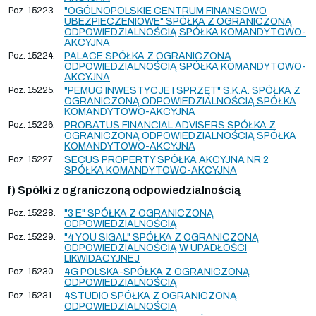
Poz. 15223.
"OGÓLNOPOLSKIE CENTRUM FINANSOWO
UBEZPIECZENIOWE" SPÓŁKA Z OGRANICZONĄ
ODPOWIEDZIALNOŚCIĄ SPÓŁKA KOMANDYTOWO-
AKCYJNA
Poz. 15224.
PALACE SPÓŁKA Z OGRANICZONĄ
ODPOWIEDZIALNOŚCIĄ SPÓŁKA KOMANDYTOWO-
AKCYJNA
Poz. 15225.
"PEMUG INWESTYCJE I SPRZĘT" S.K.A. SPÓŁKA Z
OGRANICZONĄ ODPOWIEDZIALNOŚCIĄ SPÓŁKA
KOMANDYTOWO-AKCYJNA
Poz. 15226.
PROBATUS FINANCIAL ADVISERS SPÓŁKA Z
OGRANICZONĄ ODPOWIEDZIALNOŚCIĄ SPÓŁKA
KOMANDYTOWO-AKCYJNA
Poz. 15227.
SECUS PROPERTY SPÓŁKA AKCYJNA NR 2
SPÓŁKA KOMANDYTOWO-AKCYJNA
f) Spółki z ograniczoną odpowiedzialnością
Poz. 15228.
"3 E" SPÓŁKA Z OGRANICZONĄ
ODPOWIEDZIALNOŚCIĄ
Poz. 15229.
"4 YOU SIGAL" SPÓŁKA Z OGRANICZONĄ
ODPOWIEDZIALNOŚCIĄ W UPADŁOŚCI
LIKWIDACYJNEJ
Poz. 15230.
4G POLSKA-SPÓŁKA Z OGRANICZONĄ
ODPOWIEDZIALNOŚCIĄ
Poz. 15231.
4STUDIO SPÓŁKA Z OGRANICZONĄ
ODPOWIEDZIALNOŚCIĄ