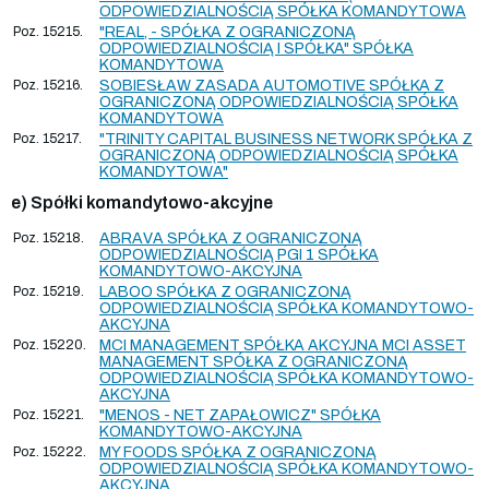
ODPOWIEDZIALNOŚCIĄ SPÓŁKA KOMANDYTOWA
Poz. 15215.
"REAL, - SPÓŁKA Z OGRANICZONĄ
ODPOWIEDZIALNOŚCIĄ I SPÓŁKA" SPÓŁKA
KOMANDYTOWA
Poz. 15216.
SOBIESŁAW ZASADA AUTOMOTIVE SPÓŁKA Z
OGRANICZONĄ ODPOWIEDZIALNOŚCIĄ SPÓŁKA
KOMANDYTOWA
Poz. 15217.
"TRINITY CAPITAL BUSINESS NETWORK SPÓŁKA Z
OGRANICZONĄ ODPOWIEDZIALNOŚCIĄ SPÓŁKA
KOMANDYTOWA"
e) Spółki komandytowo-akcyjne
Poz. 15218.
ABRAVA SPÓŁKA Z OGRANICZONĄ
ODPOWIEDZIALNOŚCIĄ PGI 1 SPÓŁKA
KOMANDYTOWO-AKCYJNA
Poz. 15219.
LABOO SPÓŁKA Z OGRANICZONĄ
ODPOWIEDZIALNOŚCIĄ SPÓŁKA KOMANDYTOWO-
AKCYJNA
Poz. 15220.
MCI MANAGEMENT SPÓŁKA AKCYJNA MCI ASSET
MANAGEMENT SPÓŁKA Z OGRANICZONĄ
ODPOWIEDZIALNOŚCIĄ SPÓŁKA KOMANDYTOWO-
AKCYJNA
Poz. 15221.
"MENOS - NET ZAPAŁOWICZ" SPÓŁKA
KOMANDYTOWO-AKCYJNA
Poz. 15222.
MY FOODS SPÓŁKA Z OGRANICZONĄ
ODPOWIEDZIALNOŚCIĄ SPÓŁKA KOMANDYTOWO-
AKCYJNA