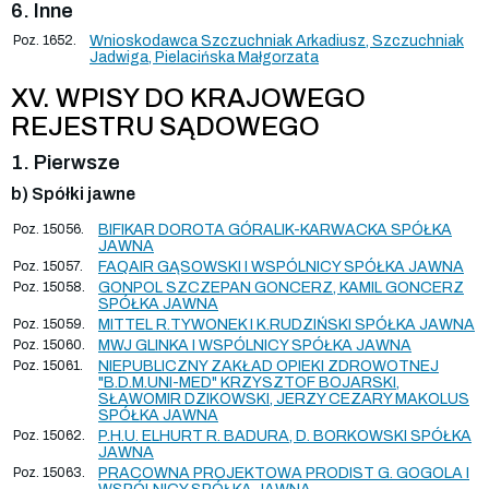
6. Inne
Poz. 1652.
Wnioskodawca Szczuchniak Arkadiusz, Szczuchniak
Jadwiga, Pielacińska Małgorzata
XV. WPISY DO KRAJOWEGO
REJESTRU SĄDOWEGO
1. Pierwsze
b) Spółki jawne
Poz. 15056.
BIFIKAR DOROTA GÓRALIK-KARWACKA SPÓŁKA
JAWNA
Poz. 15057.
FAQAIR GĄSOWSKI I WSPÓLNICY SPÓŁKA JAWNA
Poz. 15058.
GONPOL SZCZEPAN GONCERZ, KAMIL GONCERZ
SPÓŁKA JAWNA
Poz. 15059.
MITTEL R.TYWONEK I K.RUDZIŃSKI SPÓŁKA JAWNA
Poz. 15060.
MWJ GLINKA I WSPÓLNICY SPÓŁKA JAWNA
Poz. 15061.
NIEPUBLICZNY ZAKŁAD OPIEKI ZDROWOTNEJ
"B.D.M.UNI-MED" KRZYSZTOF BOJARSKI,
SŁAWOMIR DZIKOWSKI, JERZY CEZARY MAKOLUS
SPÓŁKA JAWNA
Poz. 15062.
P.H.U. ELHURT R. BADURA, D. BORKOWSKI SPÓŁKA
JAWNA
Poz. 15063.
PRACOWNA PROJEKTOWA PRODIST G. GOGOLA I