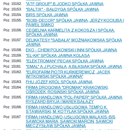
Poz. 15152.
"ATF GROUP" B.JODKO SPÓŁKA JAWNA
Poz. 15153.
"BALTIX" - BAŁDYGA SPÓŁKA JAWNA
Poz. 15154.
BIRS SPÓŁKA JAWNA
Poz. 15155.
"BOBI-DECOR" SPÓŁKA JAWNA, JERZY KOCIUBA I
PAWEŁ SIWKO
Poz. 15156.
CEGIELNIA KARMELITA Z.KOKOSZA I SPÓŁKA.
SPÓŁKA JAWNA
Poz. 15157.
DELIKATESY "SABAŁA" WOŹNIAKOWSKA SPÓŁKA
JAWNA
Poz. 15158.
EKO - CHEM POLKOWSKI I INNI SPÓŁKA JAWNA
Poz. 15159.
"EL-KA" SPÓŁKA JAWNA KOLASA
Poz. 15160.
"ELEKTROMAN" PĘCAK SPÓŁKA JAWNA
Poz. 15161.
"EMAL" A.J.PUCHAŁA, A.BŁASIAK SPÓŁKA JAWNA
Poz. 15162.
"EUROFARM PIOTR KURKIEREWICZ, JACEK
WITKOWSKI SPÓŁKA JAWNA"
Poz. 15163.
FHU JÓZEF KRÓL SPÓŁKA JAWNA
Poz. 15164.
FIRMA DROGOWA "DROMAK" KRAKOWSKI,
OŚRÓDEK, ROSIŃSKI SPÓŁKA JAWNA
Poz. 15165.
FIRMA HANDLOWA "POL-PAPIER" SPÓŁKA JAWNA
RYSZARD BRYJA I MAREK BAŁAZY
Poz. 15166.
FIRMA HANDLOWO USŁUGOWA TEMPO K.
STAWIARSKI, M. KOTYLAK SPÓŁKA JAWNA
Poz. 15167.
FIRMA HANDLOWO-USŁUGOWA MALAXIS-BIS
SAWICKA MARIA, SAWICKI MARCIN, SAWICKI
MIECZYSŁAW SPÓŁKA JAWNA