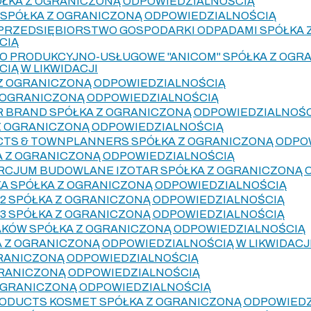
ÓŁKA Z OGRANICZONĄ ODPOWIEDZIALNOŚCIĄ
SPÓŁKA Z OGRANICZONĄ ODPOWIEDZIALNOŚCIĄ
 PRZEDSIĘBIORSTWO GOSPODARKI ODPADAMI SPÓŁKA
CIĄ
O PRODUKCYJNO-USŁUGOWE "ANICOM" SPÓŁKA Z OGR
IĄ W LIKWIDACJI
 Z OGRANICZONĄ ODPOWIEDZIALNOŚCIĄ
Z OGRANICZONĄ ODPOWIEDZIALNOŚCIĄ
 BRAND SPÓŁKA Z OGRANICZONĄ ODPOWIEDZIALNOŚ
Z OGRANICZONĄ ODPOWIEDZIALNOŚCIĄ
CTS & TOWNPLANNERS SPÓŁKA Z OGRANICZONĄ ODPO
A Z OGRANICZONĄ ODPOWIEDZIALNOŚCIĄ
RCJUM BUDOWLANE IZOTAR SPÓŁKA Z OGRANICZONĄ 
A SPÓŁKA Z OGRANICZONĄ ODPOWIEDZIALNOŚCIĄ
2 SPÓŁKA Z OGRANICZONĄ ODPOWIEDZIALNOŚCIĄ
3 SPÓŁKA Z OGRANICZONĄ ODPOWIEDZIALNOŚCIĄ
KRAKÓW SPÓŁKA Z OGRANICZONĄ ODPOWIEDZIALNOŚCIĄ
A Z OGRANICZONĄ ODPOWIEDZIALNOŚCIĄ W LIKWIDACJ
GRANICZONĄ ODPOWIEDZIALNOŚCIĄ
GRANICZONĄ ODPOWIEDZIALNOŚCIĄ
OGRANICZONĄ ODPOWIEDZIALNOŚCIĄ
ODUCTS KOSMET SPÓŁKA Z OGRANICZONĄ ODPOWIEDZ