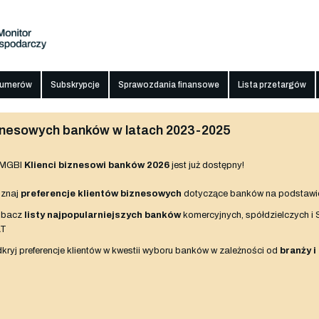
numerów
Subskrypcje
Sprawozdania finansowe
Lista przetargów
biznesowych banków w latach 2023-2025
 MGBI
Klienci biznesowi banków 2026
jest już dostępny!
znaj
preferencje klientów biznesowych
dotyczące banków na podstawi
obacz
listy najpopularniejszych banków
komercyjnych, spółdzielczych i
AT
kryj preferencje klientów w kwestii wyboru banków w zależności od
branży i