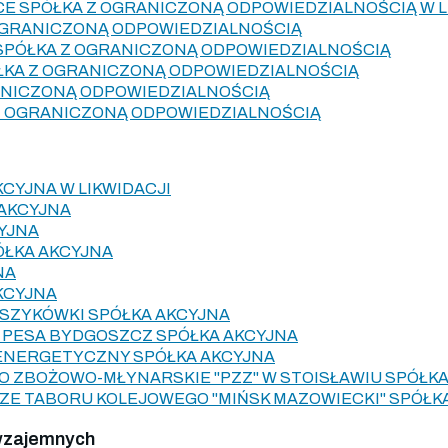
ICE SPÓŁKA Z OGRANICZONĄ ODPOWIEDZIALNOŚCIĄ W L
OGRANICZONĄ ODPOWIEDZIALNOŚCIĄ
SPÓŁKA Z OGRANICZONĄ ODPOWIEDZIALNOŚCIĄ
ŁKA Z OGRANICZONĄ ODPOWIEDZIALNOŚCIĄ
ANICZONĄ ODPOWIEDZIALNOŚCIĄ
Z OGRANICZONĄ ODPOWIEDZIALNOŚCIĄ
KCYJNA W LIKWIDACJI
 AKCYJNA
YJNA
ÓŁKA AKCYJNA
NA
KCYJNA
SZYKÓWKI SPÓŁKA AKCYJNA
 PESA BYDGOSZCZ SPÓŁKA AKCYJNA
ENERGETYCZNY SPÓŁKA AKCYJNA
 ZBOŻOWO-MŁYNARSKIE "PZZ" W STOISŁAWIU SPÓŁKA
E TABORU KOLEJOWEGO "MIŃSK MAZOWIECKI" SPÓŁK
wzajemnych