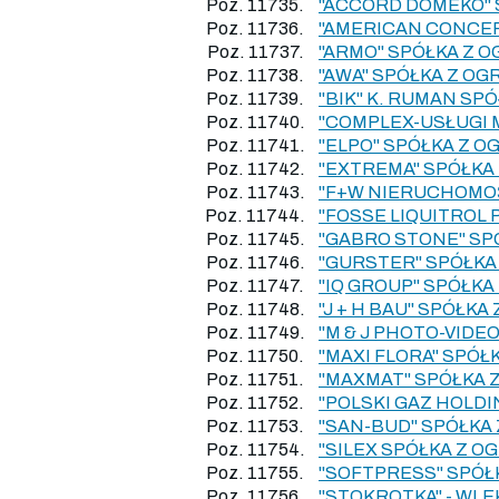
Poz. 11735.
"ACCORD DOMEKO" 
Poz. 11736.
"AMERICAN CONCE
Poz. 11737.
"ARMO" SPÓŁKA Z 
Poz. 11738.
"AWA" SPÓŁKA Z O
Poz. 11739.
"BIK" K. RUMAN SP
Poz. 11740.
"COMPLEX-USŁUGI 
Poz. 11741.
"ELPO" SPÓŁKA Z 
Poz. 11742.
"EXTREMA" SPÓŁKA
Poz. 11743.
"F+W NIERUCHOMOŚ
Poz. 11744.
"FOSSE LIQUITROL
Poz. 11745.
"GABRO STONE" SP
Poz. 11746.
"GURSTER" SPÓŁKA
Poz. 11747.
"IQ GROUP" SPÓŁK
Poz. 11748.
"J + H BAU" SPÓŁ
Poz. 11749.
"M & J PHOTO-VID
Poz. 11750.
"MAXI FLORA" SPÓ
Poz. 11751.
"MAXMAT" SPÓŁKA 
Poz. 11752.
"POLSKI GAZ HOLD
Poz. 11753.
"SAN-BUD" SPÓŁKA
Poz. 11754.
"SILEX SPÓŁKA Z 
Poz. 11755.
"SOFTPRESS" SPÓŁ
Poz. 11756.
"STOKROTKA" - WLE