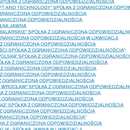
SPÓŁKA Z OGRANICZONĄ ODPOWIEDZIALNOŚCIĄ
PT AND TECHNOLOGY" SPÓŁKA Z OGRANICZONĄ ODPO
OGRANICZONĄ ODPOWIEDZIALNOŚCIĄ
GRANICZONĄ ODPOWIEDZIALNOŚCIĄ
ÓŁKA JAWNA
MALARSKIE" SPÓŁKA Z OGRANICZONĄ ODPOWIEDZIALN
OGRANICZONĄ ODPOWIEDZIALNOŚCIĄ W LIKWIDACJI
 Z OGRANICZONĄ ODPOWIEDZIALNOŚCIĄ
CI SPÓŁKA Z OGRANICZONĄ ODPOWIEDZIALNOŚCIĄ"
 POLSKA" SPÓŁKA Z OGRANICZONĄ ODPOWIEDZIALNOŚC
ÓŁKA Z OGRANICZONĄ ODPOWIEDZIALNOŚCIĄ
 Z OGRANICZONĄ ODPOWIEDZIALNOŚCIĄ
A Z OGRANICZONĄ ODPOWIEDZIALNOŚCIĄ
KA Z OGRANICZONĄ ODPOWIEDZIALNOŚCIĄ
EO WROCŁAW" SPÓŁKA Z OGRANICZONĄ ODPOWIEDZIALN
ŁKA Z OGRANICZONĄ ODPOWIEDZIALNOŚCIĄ
Z OGRANICZONĄ ODPOWIEDZIALNOŚCIĄ
ING" SPÓŁKA Z OGRANICZONĄ ODPOWIEDZIALNOŚCIĄ
 Z OGRANICZONĄ ODPOWIEDZIALNOŚCIĄ
OGRANICZONĄ ODPOWIEDZIALNOŚCIĄ"
KA Z OGRANICZONĄ ODPOWIEDZIALNOŚCIĄ
KLIK - SPÓŁKA JAWNA W LIKWIDACJI