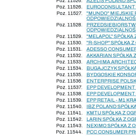
Poz. 11526.
AZELIS POLAND SP
Poz. 11526.
EUROCONSULTANT 
Poz. 11527.
"MUNDO" MIEJSKIE
ODPOWIEDZIALNOŚ
Poz. 11528.
PRZEDSIĘBIORSTW
ODPOWIEDZIALNOŚC
Poz. 11529.
"MELAPOL" SPÓŁKA
Poz. 11530.
"R-SHOP" SPÓŁKA 
Poz. 11531.
ADESSO CONSUMER
Poz. 11532.
AKKARIAN SPÓŁKA 
Poz. 11533.
ARCHIMA ARCHITE
Poz. 11534.
BUGAJCZYK SPÓŁK
Poz. 11535.
BYDGOSKIE KONSO
Poz. 11536.
ENTERPRISE POLSK
Poz. 11537.
EPP DEVELOPMENT 
Poz. 11538.
EPP DEVELOPMENT 
Poz. 11539.
EPP RETAIL - M1 
Poz. 11540.
IBZ POLAND SPÓŁK
Poz. 11541.
KMTU SPÓŁKA Z O
Poz. 11542.
LARIN SPÓŁKA Z O
Poz. 11543.
NEXIMO SPÓŁKA Z 
Poz. 11544.
PCC CONSUMER PR