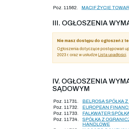
Poz. 11562.
MACIF ŻYCIE TOW
III. OGŁOSZENIA W
Nie masz dostępu do ogłoszeń z te
Ogłoszenia dotyczące postępowań upa
2023 r. oraz w usłudze
Lista upadłości
.
IV. OGŁOSZENIA WY
SĄDOWYM
Poz. 11731.
BELROSA SPÓŁKA 
Poz. 11732.
EUROPEAN FINANCI
Poz. 11733.
FALKWATER SPÓŁK
Poz. 11734.
SPÓŁKA Z OGRANIC
HANDLOWE