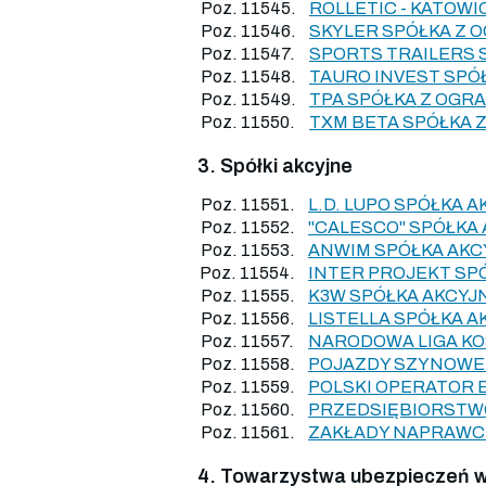
Poz. 11545.
ROLLETIC - KATOW
Poz. 11546.
SKYLER SPÓŁKA Z 
Poz. 11547.
SPORTS TRAILERS 
Poz. 11548.
TAURO INVEST SPÓ
Poz. 11549.
TPA SPÓŁKA Z OGR
Poz. 11550.
TXM BETA SPÓŁKA 
3. Spółki akcyjne
Poz. 11551.
L.D. LUPO SPÓŁKA A
Poz. 11552.
"CALESCO" SPÓŁKA
Poz. 11553.
ANWIM SPÓŁKA AKC
Poz. 11554.
INTER PROJEKT SP
Poz. 11555.
K3W SPÓŁKA AKCYJ
Poz. 11556.
LISTELLA SPÓŁKA A
Poz. 11557.
NARODOWA LIGA KO
Poz. 11558.
POJAZDY SZYNOWE
Poz. 11559.
POLSKI OPERATOR 
Poz. 11560.
PRZEDSIĘBIORSTWO
Poz. 11561.
ZAKŁADY NAPRAWCZ
4. Towarzystwa ubezpieczeń 