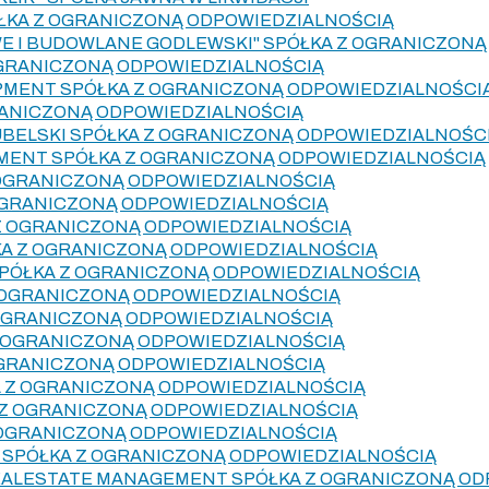
PÓŁKA Z OGRANICZONĄ ODPOWIEDZIALNOŚCIĄ
E I BUDOWLANE GODLEWSKI" SPÓŁKA Z OGRANICZON
OGRANICZONĄ ODPOWIEDZIALNOŚCIĄ
PMENT SPÓŁKA Z OGRANICZONĄ ODPOWIEDZIALNOŚCI
RANICZONĄ ODPOWIEDZIALNOŚCIĄ
BELSKI SPÓŁKA Z OGRANICZONĄ ODPOWIEDZIALNOŚC
MENT SPÓŁKA Z OGRANICZONĄ ODPOWIEDZIALNOŚCIĄ
 OGRANICZONĄ ODPOWIEDZIALNOŚCIĄ
OGRANICZONĄ ODPOWIEDZIALNOŚCIĄ
Z OGRANICZONĄ ODPOWIEDZIALNOŚCIĄ
A Z OGRANICZONĄ ODPOWIEDZIALNOŚCIĄ
SPÓŁKA Z OGRANICZONĄ ODPOWIEDZIALNOŚCIĄ
 OGRANICZONĄ ODPOWIEDZIALNOŚCIĄ
 OGRANICZONĄ ODPOWIEDZIALNOŚCIĄ
Z OGRANICZONĄ ODPOWIEDZIALNOŚCIĄ
OGRANICZONĄ ODPOWIEDZIALNOŚCIĄ
A Z OGRANICZONĄ ODPOWIEDZIALNOŚCIĄ
 Z OGRANICZONĄ ODPOWIEDZIALNOŚCIĄ
Z OGRANICZONĄ ODPOWIEDZIALNOŚCIĄ
 SPÓŁKA Z OGRANICZONĄ ODPOWIEDZIALNOŚCIĄ
ALESTATE MANAGEMENT SPÓŁKA Z OGRANICZONĄ OD