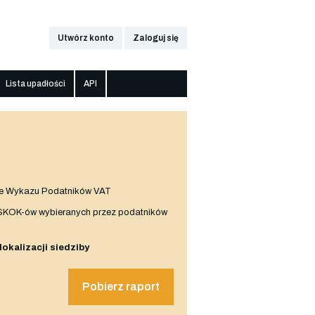
Utwórz konto
Zaloguj się
Lista upadłości
API
e Wykazu Podatników VAT
 SKOK-ów wybieranych przez podatników
 lokalizacji siedziby
Pobierz raport