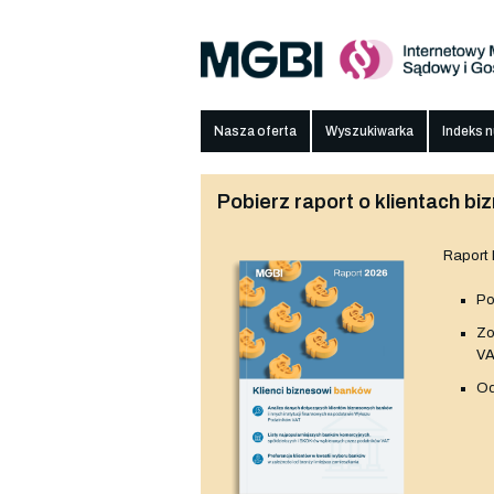
Nasza oferta
Wyszukiwarka
Indeks 
Pobierz raport o klientach 
Raport
Po
Z
V
Od