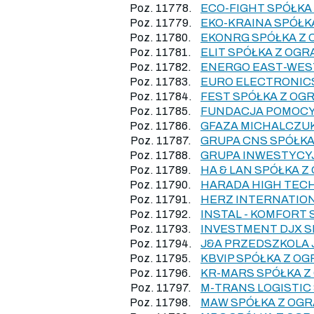
Poz. 11778.
ECO-FIGHT SPÓŁKA
Poz. 11779.
EKO-KRAINA SPÓŁK
Poz. 11780.
EKONRG SPÓŁKA Z
Poz. 11781.
ELIT SPÓŁKA Z OG
Poz. 11782.
ENERGO EAST-WES
Poz. 11783.
EURO ELECTRONIC
Poz. 11784.
FEST SPÓŁKA Z OG
Poz. 11785.
FUNDACJA POMOCY
Poz. 11786.
GFAZA MICHALCZU
Poz. 11787.
GRUPA CNS SPÓŁK
Poz. 11788.
GRUPA INWESTYCY
Poz. 11789.
HA & LAN SPÓŁKA 
Poz. 11790.
HARADA HIGH TEC
Poz. 11791.
HERZ INTERNATION
Poz. 11792.
INSTAL - KOMFORT
Poz. 11793.
INVESTMENT DJX 
Poz. 11794.
J&A PRZEDSZKOLA
Poz. 11795.
KBVIP SPÓŁKA Z O
Poz. 11796.
KR-MARS SPÓŁKA 
Poz. 11797.
M-TRANS LOGISTIC
Poz. 11798.
MAW SPÓŁKA Z OG