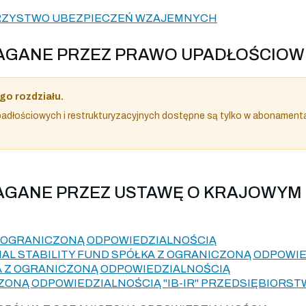
ARZYSTWO UBEZPIECZEŃ WZAJEMNYCH
YMAGANE PRZEZ PRAWO UPADŁOŚCIOW
go rozdziału.
dłościowych i restrukturyzacyjnych dostępne są tylko w abonament
MAGANE PRZEZ USTAWĘ O KRAJOWYM
Z OGRANICZONĄ ODPOWIEDZIALNOŚCIĄ
AL STABILITY FUND SPÓŁKA Z OGRANICZONĄ ODPOWI
A Z OGRANICZONĄ ODPOWIEDZIALNOŚCIĄ
ZONĄ ODPOWIEDZIALNOŚCIĄ "IB-IR" PRZEDSIĘBIORST