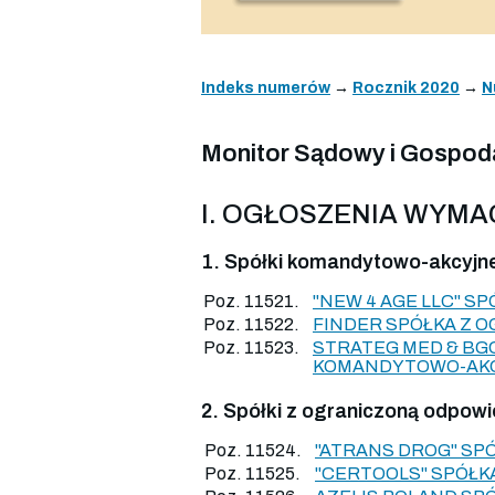
Indeks numerów
→
Rocznik 2020
→
N
Monitor Sądowy i Gospodar
I. OGŁOSZENIA WYM
1. Spółki komandytowo-akcyjn
Poz. 11521.
"NEW 4 AGE LLC" S
Poz. 11522.
FINDER SPÓŁKA Z 
Poz. 11523.
STRATEG MED & BG
KOMANDYTOWO-AKCY
2. Spółki z ograniczoną odpowi
Poz. 11524.
"ATRANS DROG" SP
Poz. 11525.
"CERTOOLS" SPÓŁK