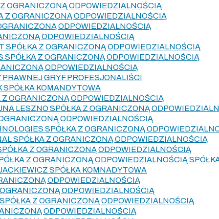
 Z OGRANICZONĄ ODPOWIEDZIALNOŚCIĄ
A Z OGRANICZONĄ ODPOWIEDZIALNOŚCIĄ
 OGRANICZONĄ ODPOWIEDZIALNOŚCIĄ
RANICZONĄ ODPOWIEDZIALNOŚCIĄ
T SPÓŁKA Z OGRANICZONĄ ODPOWIEDZIALNOŚCIĄ
S SPÓŁKA Z OGRANICZONĄ ODPOWIEDZIALNOŚCIĄ
RANICZONĄ ODPOWIEDZIALNOŚCIĄ
 PRAWNEJ GRYF PROFESJONALIŚCI
K SPÓŁKA KOMANDYTOWA
A Z OGRANICZONĄ ODPOWIEDZIALNOŚCIĄ
JNA LESZNO SPÓŁKA Z OGRANICZONĄ ODPOWIEDZIAL
Z OGRANICZONĄ ODPOWIEDZIALNOŚCIĄ
HNOLOGIES SPÓŁKA Z OGRANICZONĄ ODPOWIEDZIALN
AL SPÓŁKA Z OGRANICZONĄ ODPOWIEDZIALNOŚCIĄ
 SPÓŁKA Z OGRANICZONĄ ODPOWIEDZIALNOŚCIĄ
SPÓŁKA Z OGRANICZONĄ ODPOWIEDZIALNOŚCIĄ SPÓŁ
 JACKIEWICZ SPÓŁKA KOMNADYTOWA
GRANICZONĄ ODPOWIEDZIALNOŚCIĄ
Z OGRANICZONĄ ODPOWIEDZIALNOŚCIĄ
 SPÓŁKA Z OGRANICZONĄ ODPOWIEDZIALNOŚCIĄ
RANICZONĄ ODPOWIEDZIALNOŚCIĄ