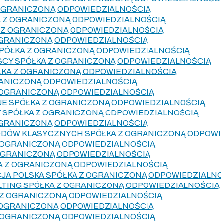
 OGRANICZONĄ ODPOWIEDZIALNOŚCIĄ
A Z OGRANICZONĄ ODPOWIEDZIALNOŚCIĄ
 Z OGRANICZONĄ ODPOWIEDZIALNOŚCIĄ
OGRANICZONĄ ODPOWIEDZIALNOŚCIĄ
PÓŁKA Z OGRANICZONĄ ODPOWIEDZIALNOŚCIĄ
SCY SPÓŁKA Z OGRANICZONĄ ODPOWIEDZIALNOŚCIĄ
ŁKA Z OGRANICZONĄ ODPOWIEDZIALNOŚCIĄ
RANICZONĄ ODPOWIEDZIALNOŚCIĄ
Z OGRANICZONĄ ODPOWIEDZIALNOŚCIĄ
JE SPÓŁKA Z OGRANICZONĄ ODPOWIEDZIALNOŚCIĄ
 SPÓŁKA Z OGRANICZONĄ ODPOWIEDZIALNOŚCIĄ
OGRANICZONĄ ODPOWIEDZIALNOŚCIĄ
ÓW KLASYCZNYCH SPÓŁKA Z OGRANICZONĄ ODPOWI
 OGRANICZONĄ ODPOWIEDZIALNOŚCIĄ
 OGRANICZONĄ ODPOWIEDZIALNOŚCIĄ
A Z OGRANICZONĄ ODPOWIEDZIALNOŚCIĄ
JA POLSKA SPÓŁKA Z OGRANICZONĄ ODPOWIEDZIALN
TING SPÓŁKA Z OGRANICZONĄ ODPOWIEDZIALNOŚCIĄ
 Z OGRANICZONĄ ODPOWIEDZIALNOŚCIĄ
 OGRANICZONĄ ODPOWIEDZIALNOŚCIĄ
Z OGRANICZONĄ ODPOWIEDZIALNOŚCIĄ