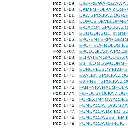
Poz. 1759.
DIERRE WARSZAWA 
Poz. 1760.
DKMF SPÓŁKA Z OG
Poz. 1761.
DKW SPÓŁKA Z OGR
Poz. 1762.
DOMUS DEVELOPMEN
Poz. 1763.
E-DAZON SPÓŁKA Z 
Poz. 1764.
EDU CONSULTING S
Poz. 1765.
EKO-ENTERPRISES 
Poz. 1766.
EKO-TECHNOLOGIE 
Poz. 1767.
EKOLOGICZNA POLS
Poz. 1768.
ELIKATEN SPÓŁKA Z
Poz. 1769.
ESTILO GLAMOUR S
Poz. 1770.
EUROPEJSCY EKSPE
Poz. 1771.
EVALEN SPÓŁKA Z 
Poz. 1772.
EVIPNET SPÓŁKA Z
Poz. 1773.
FABRYKA HAL SPÓŁ
Poz. 1774.
FEROL SPÓŁKA Z O
Poz. 1775.
FOREX INNOWACJE 
Poz. 1776.
FUNDACJA "DAĆ SZA
Poz. 1777.
FUNDACJA DZIECI S
Poz. 1778.
FUNDACJA JESTEM 
Poz. 1779.
FUNDACJA UFFICIO