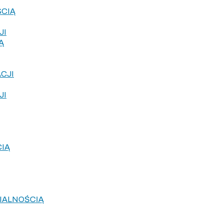
ŚCIĄ
JI
Ą
CJI
JI
IĄ
IALNOŚCIĄ