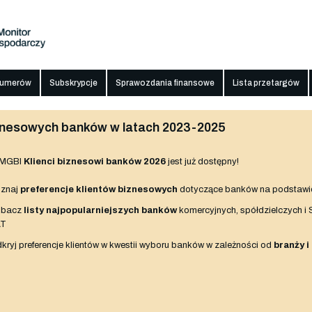
numerów
Subskrypcje
Sprawozdania finansowe
Lista przetargów
biznesowych banków w latach 2023-2025
 MGBI
Klienci biznesowi banków 2026
jest już dostępny!
znaj
preferencje klientów biznesowych
dotyczące banków na podstawi
obacz
listy najpopularniejszych banków
komercyjnych, spółdzielczych i
AT
kryj preferencje klientów w kwestii wyboru banków w zależności od
branży i