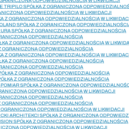
OGRANICZONĄ ODPOWIEDZIALNOŚCIĄ W LIKWIDACJI
 TRIPILO SPÓŁKA Z OGRANICZONĄ ODPOWIEDZIALNO
ANICZONĄ ODPOWIEDZIALNOŚCIĄ W LIKWIDACJI
A Z OGRANICZONĄ ODPOWIEDZIALNOŚCIĄ W LIKWIDAC
POLAND SPÓŁKA Z OGRANICZONĄ ODPOWIEDZIALNOŚCI
HURA SPÓŁKA Z OGRANICZONĄ ODPOWIEDZIALNOŚCIĄ
GRANICZONĄ ODPOWIEDZIALNOŚCIĄ
ŁKA Z OGRANICZONĄ ODPOWIEDZIALNOŚCIĄ W LIKWIDA
 Z OGRANICZONĄ ODPOWIEDZIALNOŚCIĄ
KA Z OGRANICZONĄ ODPOWIEDZIALNOŚCIĄ W LIKWIDAC
ŁKA Z OGRANICZONĄ ODPOWIEDZIALNOŚCIĄ
GRANICZONĄ ODPOWIEDZIALNOŚCIĄ
SPÓŁKA Z OGRANICZONĄ ODPOWIEDZIALNOŚCIĄ
SPÓŁKA Z OGRANICZONĄ ODPOWIEDZIALNOŚCIĄ
-POMIAR SPÓŁKA Z OGRANICZONĄ ODPOWIEDZIALNOŚC
RANICZONĄ ODPOWIEDZIALNOŚCIĄ W LIKWIDACJI
GRANICZONĄ ODPOWIEDZIALNOŚCIĄ
Z OGRANICZONĄ ODPOWIEDZIALNOŚCIĄ
 OGRANICZONĄ ODPOWIEDZIALNOŚCIĄ W LIKWIDACJI
CKI ARCHITEKCI SPÓŁKA Z ORGANICZONĄ ODPOWIEDZ
SION SPÓŁKA Z OGRANICZONĄ ODPOWIEDZIALNOŚCIĄ
NICZONĄ ODPOWIEDZIALNOŚCIĄ W LIKWIDACJI