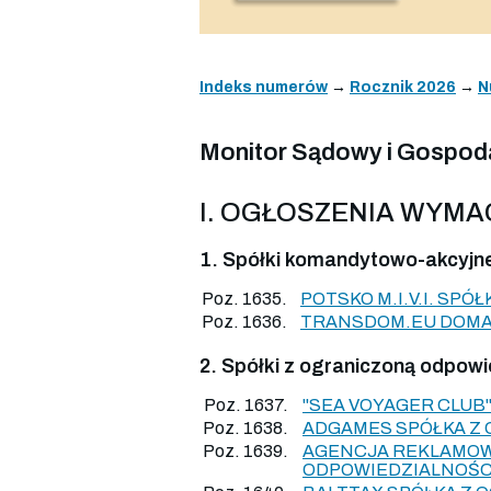
Indeks numerów
→
Rocznik 2026
→
N
Monitor Sądowy i Gospodar
I. OGŁOSZENIA WYM
1. Spółki komandytowo-akcyjn
Poz. 1635.
POTSKO M.I.V.I. SP
Poz. 1636.
TRANSDOM.EU DOMA
2. Spółki z ograniczoną odpowi
Poz. 1637.
"SEA VOYAGER CLUB
Poz. 1638.
ADGAMES SPÓŁKA Z 
Poz. 1639.
AGENCJA REKLAMOWA
ODPOWIEDZIALNOŚC