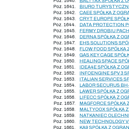
Poz. 1640.
BALTTAX SPÓŁKA Z 
Poz. 1641.
BIURO TURYSTYCZNE
Poz. 1642.
CAEE SPÓŁKA Z OGR
Poz. 1643.
CRYT EUROPE SPÓŁK
Poz. 1644.
DATA PROTECTION 
Poz. 1645.
FERMY DROBIU PAC
Poz. 1646.
DERNA SPÓŁKA Z O
Poz. 1647.
EHS SOLUTIONS SPÓ
Poz. 1648.
FLOW FOOD SPÓŁKA
Poz. 1649.
GAS KEY CAGE SPÓŁ
Poz. 1650.
HEALING SPACE SPÓ
Poz. 1651.
IDEA4E SPÓŁKA Z O
Poz. 1652.
INFOENGINE SPV 3 
Poz. 1653.
ITALIAN SERVICES 
Poz. 1654.
LABOR SECURUS BH
Poz. 1655.
LAWER SPÓŁKA Z OG
Poz. 1656.
LIFECC SPÓŁKA Z O
Poz. 1657.
MAGFORCE SPÓŁKA 
Poz. 1658.
MALTYOOX SPÓŁKA Z
Poz. 1659.
NATKANIEC OLECHNI
Poz. 1660.
NEW TECHNOLOGY VI
Poz. 1661.
KA9 SPÓŁKA Z OGRA