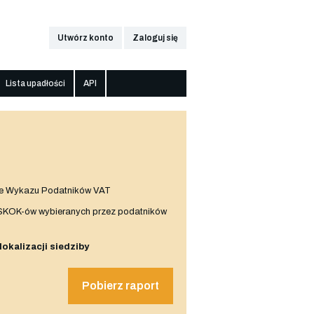
Utwórz konto
Zaloguj się
Lista upadłości
API
e Wykazu Podatników VAT
 SKOK-ów wybieranych przez podatników
 lokalizacji siedziby
Pobierz raport