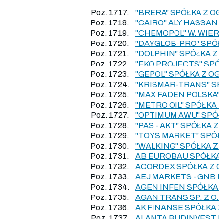
Poz. 1717.
"BRERA" SPÓŁKA Z 
Poz. 1718.
"CAIRO" ALY HASSA
Poz. 1719.
"CHEMOPOL" W. WIER
Poz. 1720.
"DAYGLOB-PRO" SPÓ
Poz. 1721.
"DOLPHIN" SPÓŁKA 
Poz. 1722.
"EKO PROJECTS" SP
Poz. 1723.
"GEPOL" SPÓŁKA Z 
Poz. 1724.
"KRISMAR-TRANS" S
Poz. 1725.
"MAX FADEN POLSKA
Poz. 1726.
"METRO OIL" SPÓŁK
Poz. 1727.
"OPTIMUM AWU" SPÓ
Poz. 1728.
"PAS - AKT" SPÓŁK
Poz. 1729.
"TOYS MARKET" SPÓ
Poz. 1730.
"WALKING" SPÓŁKA 
Poz. 1731.
AB EUROBAU SPÓŁK
Poz. 1732.
ACORDEX SPÓŁKA Z
Poz. 1733.
AEJ MARKETS - GNB
Poz. 1734.
AGEN INFEN SPÓŁK
Poz. 1735.
AGAN TRANS SP. Z 
Poz. 1736.
AK FINANSE SPÓŁKA
Poz. 1737.
ALANTA BUDINVEST 