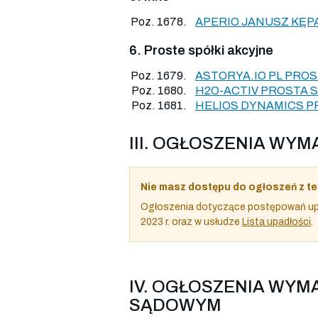
Poz. 1678.
APERIO JANUSZ KĘ
6. Proste spółki akcyjne
Poz. 1679.
ASTORYA.IO PL PRO
Poz. 1680.
H2O-ACTIV PROSTA 
Poz. 1681.
HELIOS DYNAMICS P
III. OGŁOSZENIA W
Nie masz dostępu do ogłoszeń z te
Ogłoszenia dotyczące postępowań upa
2023 r. oraz w usłudze
Lista upadłości
.
IV. OGŁOSZENIA WY
SĄDOWYM