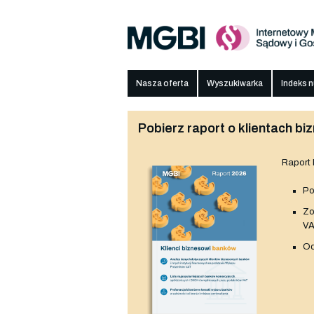
Nasza oferta
Wyszukiwarka
Indeks 
Pobierz raport o klientach 
Raport
Po
Z
V
Od