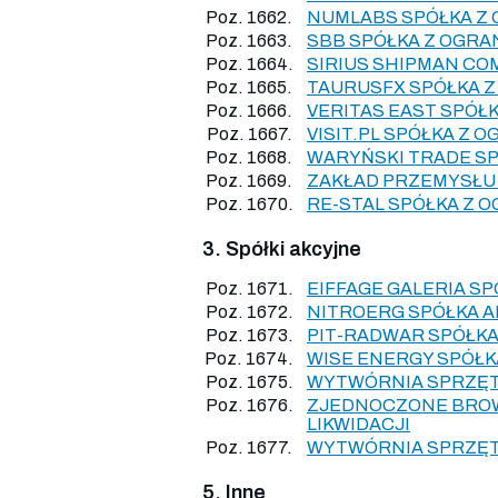
Poz. 1662.
NUMLABS SPÓŁKA Z
Poz. 1663.
SBB SPÓŁKA Z OGRA
Poz. 1664.
SIRIUS SHIPMAN CO
Poz. 1665.
TAURUSFX SPÓŁKA 
Poz. 1666.
VERITAS EAST SPÓŁ
Poz. 1667.
VISIT.PL SPÓŁKA Z 
Poz. 1668.
WARYŃSKI TRADE S
Poz. 1669.
ZAKŁAD PRZEMYSŁU
Poz. 1670.
RE-STAL SPÓŁKA Z 
3. Spółki akcyjne
Poz. 1671.
EIFFAGE GALERIA S
Poz. 1672.
NITROERG SPÓŁKA 
Poz. 1673.
PIT-RADWAR SPÓŁKA
Poz. 1674.
WISE ENERGY SPÓŁK
Poz. 1675.
WYTWÓRNIA SPRZĘTU
Poz. 1676.
ZJEDNOCZONE BROWA
LIKWIDACJI
Poz. 1677.
WYTWÓRNIA SPRZĘTU
5. Inne