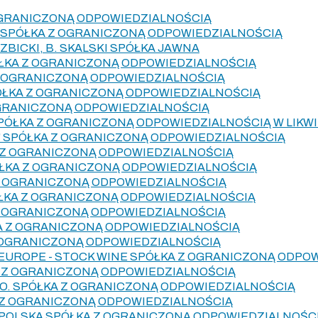
OGRANICZONĄ ODPOWIEDZIALNOŚCIĄ
N SPÓŁKA Z OGRANICZONĄ ODPOWIEDZIALNOŚCIĄ
ZBICKI, B. SKALSKI SPÓŁKA JAWNA
ŁKA Z OGRANICZONĄ ODPOWIEDZIALNOŚCIĄ
Z OGRANICZONĄ ODPOWIEDZIALNOŚCIĄ
ÓŁKA Z OGRANICZONĄ ODPOWIEDZIALNOŚCIĄ
OGRANICZONĄ ODPOWIEDZIALNOŚCIĄ
PÓŁKA Z OGRANICZONĄ ODPOWIEDZIALNOŚCIĄ W LIKWI
" SPÓŁKA Z OGRANICZONĄ ODPOWIEDZIALNOŚCIĄ
A Z OGRANICZONĄ ODPOWIEDZIALNOŚCIĄ
ŁKA Z OGRANICZONĄ ODPOWIEDZIALNOŚCIĄ
A Z OGRANICZONĄ ODPOWIEDZIALNOŚCIĄ
ŁKA Z OGRANICZONĄ ODPOWIEDZIALNOŚCIĄ
Z OGRANICZONĄ ODPOWIEDZIALNOŚCIĄ
A Z OGRANICZONĄ ODPOWIEDZIALNOŚCIĄ
 OGRANICZONĄ ODPOWIEDZIALNOŚCIĄ
 EUROPE - STOCK WINE SPÓŁKA Z OGRANICZONĄ ODPO
A Z OGRANICZONĄ ODPOWIEDZIALNOŚCIĄ
O.O. SPÓŁKA Z OGRANICZONĄ ODPOWIEDZIALNOŚCIĄ
 Z OGRANICZONĄ ODPOWIEDZIALNOŚCIĄ
POLSKA SPÓŁKA Z OGRANICZONĄ ODPOWIEDZIALNOŚC