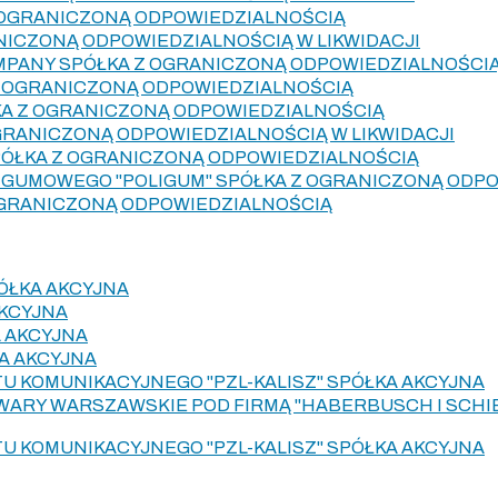
 OGRANICZONĄ ODPOWIEDZIALNOŚCIĄ
NICZONĄ ODPOWIEDZIALNOŚCIĄ W LIKWIDACJI
MPANY SPÓŁKA Z OGRANICZONĄ ODPOWIEDZIALNOŚCI
Z OGRANICZONĄ ODPOWIEDZIALNOŚCIĄ
KA Z OGRANICZONĄ ODPOWIEDZIALNOŚCIĄ
OGRANICZONĄ ODPOWIEDZIALNOŚCIĄ W LIKWIDACJI
PÓŁKA Z OGRANICZONĄ ODPOWIEDZIALNOŚCIĄ
 GUMOWEGO "POLIGUM" SPÓŁKA Z OGRANICZONĄ ODP
OGRANICZONĄ ODPOWIEDZIALNOŚCIĄ
PÓŁKA AKCYJNA
AKCYJNA
 AKCYJNA
A AKCYJNA
 KOMUNIKACYJNEGO "PZL-KALISZ" SPÓŁKA AKCYJNA
RY WARSZAWSKIE POD FIRMĄ "HABERBUSCH I SCHIE
 KOMUNIKACYJNEGO "PZL-KALISZ" SPÓŁKA AKCYJNA