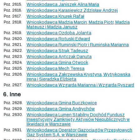
Poz. 2615.
Wnioskodawca Janiszek Alina Maria
Poz. 2616.
Wnioskodawca Karasiewicz Zdzisław Andrzej
Poz. 2617.
Wnioskodawca Knurek Rafał
Poz. 2618.
Wnioskodawca Madzia Marcin, Madzia Piotr, Madzia
Mateusz i Madzia Janusz
Poz. 2619.
Wnioskodawca Ozdoba Jolanta
Poz. 2620.
Wnioskodawca Rotuski Edward
Poz. 2621.
Wnioskodawca Rumiński Piotr i Rumińska Marianna
Poz. 2622.
Wnioskodawca Strąk Tadeusz
Poz. 2623.
Wnioskodawca Antczak Danuta
Poz. 2624.
Wnioskodawca Gmina Otwock
Poz. 2625.
Wnioskodawca Mech Teresa
Poz. 2626.
Wnioskodawca Zakrzewska Krystyna, Wytrykowska
Irena i Sieradzka Elżbieta
Poz. 2627.
Wnioskodawca Wzgarda Marianna i Wzgarda Ryszard
6. Inne
Poz. 2628.
Wnioskodawca Gmina Buczkowice
Poz. 2629.
Wnioskodawca Gmina Andrychów
Poz. 2630.
Wnioskodawca Lumen Stabilny Dochód Fundusz
Inwestycyjny Zamknięty Aktywów Niepublicznych w
likwidacji w Warszawie
Poz. 2631.
Wnioskodawca Operator Gazociągów Przesyłowych
Gaz System S.A. w Warszawie