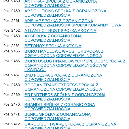
Poz. 2459.
ANT - KAR SPÓŁKA Z OGRANICZONĄ
ODPOWIEDZIALNOŚCIĄ
Poz. 2460.
AP SOLUTIONS SPÓŁKA Z OGRANICZONĄ
ODPOWIEDZIALNOŚCIĄ
Poz. 2461.
APIS-MP SPÓŁKA Z OGRANICZONĄ
ODPOWIEDZIALNOŚCIĄ SPÓŁKA KOMANDYTOWA
Poz. 2462.
ATLANTIC TRUST SPÓŁKA AKCYJNA
Poz. 2463.
AY SPÓŁKA Z OGRANICZONĄ
ODPOWIEDZIALNOŚCIĄ
Poz. 2464.
BETONOX SPÓŁKA AKCYJNA
Poz. 2465.
BIURO HANDLOWE WROSTOK SPÓŁKA Z
OGRANICZONĄ ODPOWIEDZIALNOŚCIĄ
Poz. 2466.
BIURO USŁUG FINANSOWYCH "SPECIUS" SPÓŁKA Z
OGRANICZONĄ ODPOWIEDZIALNOŚCIĄ W
LIKWIDACJI
Poz. 2467.
BND POLSKA SPÓŁKA Z OGRANICZONĄ
ODPOWIEDZIALNOŚCIĄ
Poz. 2468.
BOGDAN TRANS EXPRESS SPÓŁKA Z
OGRANICZONĄ ODPOWIEDZIALNOŚCIĄ
Poz. 2469.
BR PARTNERS SPÓŁKA Z OGRANICZONĄ
ODPOWIEDZIALNOŚCIĄ
Poz. 2470.
BRANDIT SPÓŁKA Z OGRANICZONĄ
ODPOWIEDZIALNOŚCIĄ
Poz. 2471.
BURKE SPÓŁKA Z OGRANICZONĄ
ODPOWIEDZIALNOŚCIĄ
Poz. 2472.
CARGO SOFTWARE SPÓŁKA Z OGRANICZONĄ
ODPOWIEDZIALNOŚCIĄ