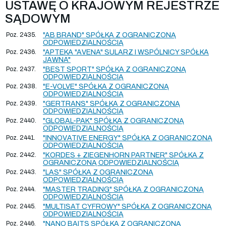
USTAWĘ O KRAJOWYM REJESTRZE
SĄDOWYM
Poz. 2435.
"AB BRAND" SPÓŁKA Z OGRANICZONĄ
ODPOWIEDZIALNOŚCIĄ
Poz. 2436.
"APTEKA "AVENA" SULARZ I WSPÓLNICY SPÓŁKA
JAWNA"
Poz. 2437.
"BEST SPORT" SPÓŁKA Z OGRANICZONĄ
ODPOWIEDZIALNOŚCIĄ
Poz. 2438.
"E-VOLVE" SPÓŁKA Z OGRANICZONĄ
ODPOWIEDZIALNOŚCIĄ
Poz. 2439.
"GERTRANS" SPÓŁKA Z OGRANICZONĄ
ODPOWIEDZIALNOŚCIĄ
Poz. 2440.
"GLOBAL-PAK" SPÓŁKA Z OGRANICZONĄ
ODPOWIEDZIALNOŚCIĄ
Poz. 2441.
"INNOVATIVE ENERGY" SPÓŁKA Z OGRANICZONĄ
ODPOWIEDZIALNOŚCIĄ
Poz. 2442.
"KORDES + ZIEGENHORN PARTNER" SPÓŁKA Z
OGRANICZONĄ ODPOWIEDZIALNOŚCIĄ
Poz. 2443.
"LAS" SPÓŁKA Z OGRANICZONĄ
ODPOWIEDZIALNOŚCIĄ
Poz. 2444.
"MASTER TRADING" SPÓŁKA Z OGRANICZONĄ
ODPOWIEDZIALNOŚCIĄ
Poz. 2445.
"MULTISAT CYFROWY" SPÓŁKA Z OGRANICZONĄ
ODPOWIEDZIALNOŚCIĄ
Poz. 2446.
"NANO BAITS SPÓŁKA Z OGRANICZONĄ