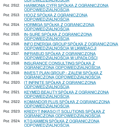
ODPOWIEDZIALNOŚCIĄ
Poz. 2512.
HARMONIA CYFR SPÓŁKA Z OGRANICZONĄ
ODPOWIEDZIALNOŚCIĄ
Poz. 2513.
HOQZ SPÓŁKA Z OGRANICZONĄ
ODPOWIEDZIALNOŚCIĄ
Poz. 2514.
HORMIGA SPÓŁKA Z OGRANICZONĄ
ODPOWIEDZIALNOŚCIĄ
Poz. 2515.
IN-SURE SPÓŁKA Z OGRANICZONĄ
ODPOWIEDZIALNOŚCIĄ
Poz. 2516.
INFO ENERGIA GROUP SPÓŁKA Z OGRANICZONĄ
ODPOWIEDZIALNOŚCIĄ W LIKWIDACJI
Poz. 2517.
INFRABUD SPÓŁKA Z OGRANICZONĄ
ODPOWIEDZIALNOŚCIĄ W UPADŁOŚCI
Poz. 2518.
INSURANCE CONSULTING SPÓŁKA Z
OGRANICZONĄ ODPOWIEDZIALNOŚCIĄ
Poz. 2519.
INVEST PLAN GROUP - ZALEW SPÓŁKA Z
OGRANICZONĄ ODPOWIEDZIALNOŚCIĄ
Poz. 2520.
IT INFINITE SPÓŁKA Z OGRANICZONĄ
ODPOWIEDZIALNOŚCIĄ
Poz. 2521.
KEYMED BEAUTY SPÓŁKA Z OGRANICZONĄ
ODPOWIEDZIALNOŚCIĄ
Poz. 2522.
KOMANDOR PLUS SPÓŁKA Z OGRANICZONĄ
ODPOWIEDZIALNOŚCIĄ
Poz. 2523.
KREDYT INKASO IT SOLUTIONS SPÓŁKA Z
OGRANICZONĄ ODPOWIEDZIALNOŚCIĄ
Poz. 2524.
KTG KAMIEŃ SPÓŁKA Z OGRANICZONĄ
ODPOWIEDZIALNOŚCIĄ