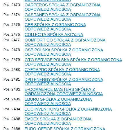
Poz. 2473.
CARPEROS SPÓŁKA Z OGRANICZONĄ
ODPOWIEDZIALNOŚCIĄ
Poz. 2474.
CASTANEO SPÓŁKA Z OGRANICZONĄ
ODPOWIEDZIALNOŚCIĄ
Poz. 2475.
CEB SPÓŁKA Z OGRANICZONĄ
ODPOWIEDZIALNOŚCIĄ
Poz. 2476.
COLLECTA SPÓŁKA AKCYJNA
Poz. 2477.
COMFORT GO SPÓŁKA Z OGRANICZONĄ
ODPOWIEDZIALNOŚCIĄ
Poz. 2478.
CSB POLSKA SPÓŁKA Z OGRANICZONĄ
ODPOWIEDZIALNOŚCIĄ
Poz. 2479.
CTC SERVICE POLSKA SPÓŁKA Z OGRANICZONĄ
ODPOWIEDZIALNOŚCIĄ
Poz. 2480.
CYFRAPRO SPÓŁKA Z OGRANICZONĄ
ODPOWIEDZIALNOŚCIĄ
Poz. 2481.
DPD ENERGY SPÓŁKA Z OGRANICZONĄ
ODPOWIEDZIALNOŚCIĄ
Poz. 2482.
E-COMMERCE MASTERS SPÓŁKA Z
OGRANICZONĄ ODPOWIEDZIALNOŚCIĄ
Poz. 2483.
EBURO SPÓŁKA Z OGRANICZONĄ
ODPOWIEDZIALNOŚCIĄ
Poz. 2484.
ECO INVENTIONS SPÓŁKA Z OGRANICZONĄ
ODPOWIEDZIALNOŚCIĄ
Poz. 2485.
EMDEX SPÓŁKA Z OGRANICZONĄ
ODPOWIEDZIALNOŚCIĄ
Poz. 2486.
EURO-OFFICE SPÓŁKA Z OGRANICZONĄ