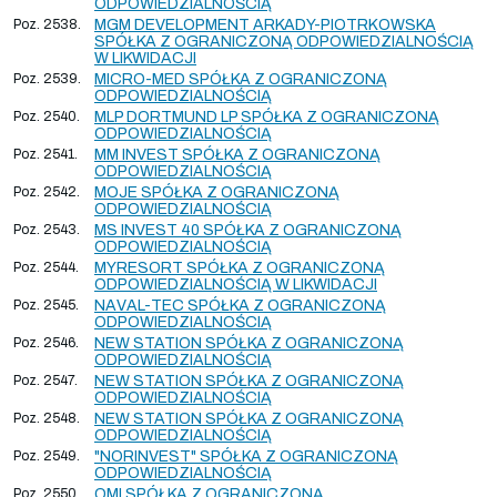
ODPOWIEDZIALNOŚCIĄ
Poz. 2538.
MGM DEVELOPMENT ARKADY-PIOTRKOWSKA
SPÓŁKA Z OGRANICZONĄ ODPOWIEDZIALNOŚCIĄ
W LIKWIDACJI
Poz. 2539.
MICRO-MED SPÓŁKA Z OGRANICZONĄ
ODPOWIEDZIALNOŚCIĄ
Poz. 2540.
MLP DORTMUND LP SPÓŁKA Z OGRANICZONĄ
ODPOWIEDZIALNOŚCIĄ
Poz. 2541.
MM INVEST SPÓŁKA Z OGRANICZONĄ
ODPOWIEDZIALNOŚCIĄ
Poz. 2542.
MOJE SPÓŁKA Z OGRANICZONĄ
ODPOWIEDZIALNOŚCIĄ
Poz. 2543.
MS INVEST 40 SPÓŁKA Z OGRANICZONĄ
ODPOWIEDZIALNOŚCIĄ
Poz. 2544.
MYRESORT SPÓŁKA Z OGRANICZONĄ
ODPOWIEDZIALNOŚCIĄ W LIKWIDACJI
Poz. 2545.
NAVAL-TEC SPÓŁKA Z OGRANICZONĄ
ODPOWIEDZIALNOŚCIĄ
Poz. 2546.
NEW STATION SPÓŁKA Z OGRANICZONĄ
ODPOWIEDZIALNOŚCIĄ
Poz. 2547.
NEW STATION SPÓŁKA Z OGRANICZONĄ
ODPOWIEDZIALNOŚCIĄ
Poz. 2548.
NEW STATION SPÓŁKA Z OGRANICZONĄ
ODPOWIEDZIALNOŚCIĄ
Poz. 2549.
"NORINVEST" SPÓŁKA Z OGRANICZONĄ
ODPOWIEDZIALNOŚCIĄ
Poz. 2550.
OMI SPÓŁKA Z OGRANICZONĄ