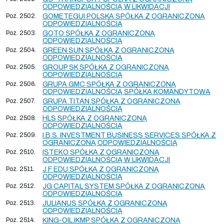
ODPOWIEDZIALNOŚCIĄ W LIKWIDACJI
Poz. 2502.
GOMETEGUI POLSKA SPÓŁKA Z OGRANICZONĄ
ODPOWIEDZIALNOŚCIĄ
Poz. 2503.
GOTO SPÓŁKA Z OGRANICZONĄ
ODPOWIEDZIALNOŚCIĄ
Poz. 2504.
GREEN SUN SPÓŁKA Z OGRANICZONĄ
ODPOWIEDZIALNOŚCIĄ
Poz. 2505.
GROUP SK SPÓŁKA Z OGRANICZONĄ
ODPOWIEDZIALNOŚCIĄ
Poz. 2506.
GRUPA GMC SPÓŁKA Z OGRANICZONĄ
ODPOWIEDZIALNOŚCIĄ SPÓŁKA KOMANDYTOWA
Poz. 2507.
GRUPA TITAN SPÓŁKA Z OGRANICZONĄ
ODPOWIEDZIALNOŚCIĄ
Poz. 2508.
HLS SPÓŁKA Z OGRANICZONĄ
ODPOWIEDZIALNOŚCIĄ
Poz. 2509.
I.B.S. INVESTMENT BUSINESS SERVICES SPÓŁKA Z
OGRANICZONĄ ODPOWIEDZIALNOŚCIĄ
Poz. 2510.
ISTEKO SPÓŁKA Z OGRANICZONĄ
ODPOWIEDZIALNOŚCIĄ W LIKWIDACJI
Poz. 2511.
J F EDU SPÓŁKA Z OGRANICZONĄ
ODPOWIEDZIALNOŚCIĄ
Poz. 2512.
JG CAPITAL SYSTEM SPÓŁKA Z OGRANICZONĄ
ODPOWIEDZIALNOŚCIĄ
Poz. 2513.
JULIANUS SPÓŁKA Z OGRANICZONĄ
ODPOWIEDZIALNOŚCIĄ
Poz. 2514.
KING-OIL.IKMP SPÓŁKA Z OGRANICZONĄ