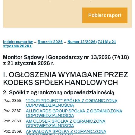
Pobierz raport
Indeks numerów
→
Rocznik 2026
→
Numer 13/2026 (7418) z 21
stycznia 2026 r.
Monitor Sądowy i Gospodarczy nr 13/2026 (7418)
z 21 stycznia 2026 r.
I. OGŁOSZENIA WYMAGANE PRZEZ
KODEKS SPÓŁEK HANDLOWYCH
2. Spółki z ograniczoną odpowiedzialnością
Poz. 2366.
"TOUR PROJECT" SPÓŁKA Z OGRANICZONĄ
ODPOWIEDZIALNOŚCIĄ
Poz. 2367.
ALLBOARDS GROUP SPÓŁKA Z OGRANICZONĄ
ODPOWIEDZIALNOŚCIĄ
Poz. 2368.
AM CLOSER SPÓŁKA Z OGRANICZONĄ
ODPOWIEDZIALNOŚCIĄ
Poz. 2369.
AP WALOWA SPÓŁKA Z OGRANICZONĄ