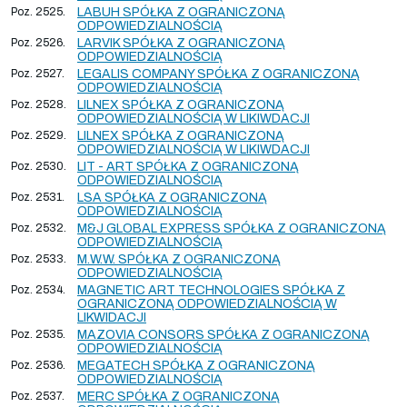
Poz. 2525.
LABUH SPÓŁKA Z OGRANICZONĄ
ODPOWIEDZIALNOŚCIĄ
Poz. 2526.
LARVIK SPÓŁKA Z OGRANICZONĄ
ODPOWIEDZIALNOŚCIĄ
Poz. 2527.
LEGALIS COMPANY SPÓŁKA Z OGRANICZONĄ
ODPOWIEDZIALNOŚCIĄ
Poz. 2528.
LILNEX SPÓŁKA Z OGRANICZONĄ
ODPOWIEDZIALNOŚCIĄ W LIKIWDACJI
Poz. 2529.
LILNEX SPÓŁKA Z OGRANICZONĄ
ODPOWIEDZIALNOŚCIĄ W LIKIWDACJI
Poz. 2530.
LIT - ART SPÓŁKA Z OGRANICZONĄ
ODPOWIEDZIALNOŚCIĄ
Poz. 2531.
LSA SPÓŁKA Z OGRANICZONĄ
ODPOWIEDZIALNOŚCIĄ
Poz. 2532.
M&J GLOBAL EXPRESS SPÓŁKA Z OGRANICZONĄ
ODPOWIEDZIALNOŚCIĄ
Poz. 2533.
M.W.W. SPÓŁKA Z OGRANICZONĄ
ODPOWIEDZIALNOŚCIĄ
Poz. 2534.
MAGNETIC ART TECHNOLOGIES SPÓŁKA Z
OGRANICZONĄ ODPOWIEDZIALNOŚCIĄ W
LIKWIDACJI
Poz. 2535.
MAZOVIA CONSORS SPÓŁKA Z OGRANICZONĄ
ODPOWIEDZIALNOŚCIĄ
Poz. 2536.
MEGATECH SPÓŁKA Z OGRANICZONĄ
ODPOWIEDZIALNOŚCIĄ
Poz. 2537.
MERC SPÓŁKA Z OGRANICZONĄ