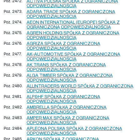
Poz. 2472.
ACTIVA POLSKA SPÓŁKA Z OGRANICZONĄ
ODPOWIEDZIALNOŚCIĄ
Poz. 2473.
ADARA TRADE SPÓŁKA Z OGRANICZONĄ
ODPOWIEDZIALNOŚCIĄ
Poz. 2474.
AEON INTERNATIONAL (EUROPE) SPÓŁKA Z
OGRANICZONĄ ODPOWIEDZIALNOŚCIĄ
Poz. 2475.
AGREN HOLDING SPÓŁKA Z OGRANICZONĄ
ODPOWIEDZIALNOŚCIĄ
Poz. 2476.
AGRIZA SPÓŁKA Z OGRANICZONĄ
ODPOWIEDZIALNOŚCIĄ
Poz. 2477.
AK-AUTOMOTIVE SPÓŁKA Z OGRANICZONĄ
ODPOWIEDZIALNOŚCIĄ
Poz. 2478.
AK.TRANS SPÓŁKA Z OGRANICZONĄ
ODPOWIEDZIALNOŚCIĄ
Poz. 2479.
ALGA TIMBER SPÓŁKA Z OGRANICZONĄ
ODPOWIEDZIALNOŚCIĄ
Poz. 2480.
ALLINTRADERS WORLD SPÓŁKA Z OGRANICZONĄ
ODPOWIEDZIALNOŚCIĄ
Poz. 2481.
ALP&HF SPÓŁKA Z OGRANICZONĄ
ODPOWIEDZIALNOŚCIĄ
Poz. 2482.
AMBRELLA SPÓŁKA Z OGRANICZONĄ
ODPOWIEDZIALNOŚCIĄ
Poz. 2483.
AMPER MAX SPÓŁKA Z OGRANICZONĄ
ODPOWIEDZIALNOŚCIĄ
Poz. 2484.
APLEONA POLSKA SPÓŁKA Z OGRANICZONĄ
ODPOWIEDZIALNOŚCIĄ
Poz. 2485.
ARKON SPÓŁKA Z OGRANICZONĄ