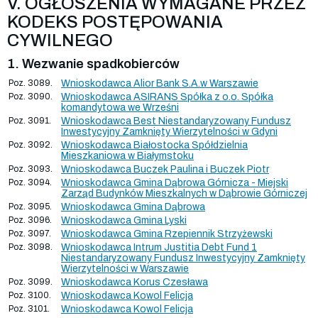
V. OGŁOSZENIA WYMAGANE PRZEZ
KODEKS POSTĘPOWANIA
CYWILNEGO
1. Wezwanie spadkobierców
Poz. 3089.
Wnioskodawca Alior Bank S.A.w Warszawie
Poz. 3090.
Wnioskodawca ASIRANS Spółka z o.o. Spółka
komandytowa we Wrześni
Poz. 3091.
Wnioskodawca Best Niestandaryzowany Fundusz
Inwestycyjny Zamknięty Wierzytelności w Gdyni
Poz. 3092.
Wnioskodawca Białostocka Spółdzielnia
Mieszkaniowa w Białymstoku
Poz. 3093.
Wnioskodawca Buczek Paulina i Buczek Piotr
Poz. 3094.
Wnioskodawca Gmina Dąbrowa Górnicza - Miejski
Zarząd Budynków Mieszkalnych w Dąbrowie Górniczej
Poz. 3095.
Wnioskodawca Gmina Dąbrowa
Poz. 3096.
Wnioskodawca Gmina Lyski
Poz. 3097.
Wnioskodawca Gmina Rzepiennik Strzyżewski
Poz. 3098.
Wnioskodawca Intrum Justitia Debt Fund 1
Niestandaryzowany Fundusz Inwestycyjny Zamknięty
Wierzytelności w Warszawie
Poz. 3099.
Wnioskodawca Korus Czesława
Poz. 3100.
Wnioskodawca Kowol Felicja
Poz. 3101.
Wnioskodawca Kowol Felicja