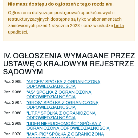
Nie masz dostępu do ogłoszeń z tego rozdziału.
Ogłoszenia dotyczące postępowań upadłościowych i
restrukturyzacyjnych dostępne są tylko w abonamentach
zamówionych przed 1 stycznia 2023 r. oraz w usłudze
Lista
upadłości
.
IV. OGŁOSZENIA WYMAGANE PRZEZ
USTAWĘ O KRAJOWYM REJESTRZE
SĄDOWYM
Poz. 2965.
"AKCES" SPÓŁKA Z OGRANICZONĄ
ODPOWIEDZIALNOŚCIĄ
Poz. 2966.
"AS" SPÓŁKA Z OGRANICZONĄ
ODPOWIEDZIALNOŚCIĄ
Poz. 2967.
"GROS" SPÓŁKA Z OGRANICZONĄ
ODPOWIEDZIALNOŚCIĄ
Poz. 2968.
"L.T.P." SPÓŁKA Z OGRANICZONĄ
ODPOWIEDZIALNOŚCIĄ
Poz. 2969.
"LIDER NIERUCHOMOŚCI" SPÓŁKA Z
OGRANICZONĄ ODPOWIEDZIALNOŚCIĄ
Poz. 2970.
"MAR-PIO" SPÓŁKA Z OGRANICZONĄ