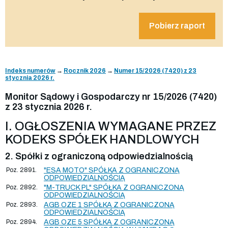
Pobierz raport
Indeks numerów
→
Rocznik 2026
→
Numer 15/2026 (7420) z 23
stycznia 2026 r.
Monitor Sądowy i Gospodarczy nr 15/2026 (7420)
z 23 stycznia 2026 r.
I. OGŁOSZENIA WYMAGANE PRZEZ
KODEKS SPÓŁEK HANDLOWYCH
2. Spółki z ograniczoną odpowiedzialnością
Poz. 2891.
"ESA MOTO" SPÓŁKA Z OGRANICZONĄ
ODPOWIEDZIALNOŚCIĄ
Poz. 2892.
"M-TRUCK PL" SPÓŁKA Z OGRANICZONĄ
ODPOWIEDZIALNOŚCIĄ
Poz. 2893.
AGB OZE 1 SPÓŁKA Z OGRANICZONĄ
ODPOWIEDZIALNOŚCIĄ
Poz. 2894.
AGB OZE 5 SPÓŁKA Z OGRANICZONĄ