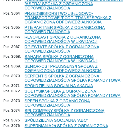
"ASTRA" SPÓŁKA Z OGRANICZONĄ
ODPOWIEDZIALNOŚCIĄ
Poz. 3064.
PRZEDSIĘBIORSTWO USŁUGOWO-
TRANSPORTOWE "PORT-TRANS" SPÓŁKA Z
OGRANICZONĄ ODPOWIEDZIALNOŚCIĄ
Poz. 3065.
PTB PARTNER SPÓŁKA Z OGRANICZONĄ
ODPOWIEDZIALNOŚCIĄ
Poz. 3066.
REVOPLAST SPÓŁKA Z OGRANICZONĄ
ODPOWIEDZIALNOŚCIĄ W LIKWIDACJI
Poz. 3067.
RG ESTATE SPÓŁKA Z OGRANICZONĄ
ODPOWIEDZIALNOŚCIĄ
Poz. 3068.
SAHARA SPÓŁKA Z OGRANICZONĄ
ODPOWIEDZIALNOŚCIĄ W LIKWIDACJI
Poz. 3069.
SENIOR-OSTPREUSSEN24 SPÓŁKA Z
OGRANICZONĄ ODPOWIEDZIALNOŚCIĄ
Poz. 3070.
SERPENTIS SPÓŁKA Z OGRANICZONĄ
ODPOWIEDZIALNOŚCIĄ SPÓŁKA KOMANDYTOWA
Poz. 3071.
SPÓŁDZIELNIA SOCJALNA AKACJA
Poz. 3072.
SOŁTYSIK SPÓŁKA Z OGRANICZONĄ
ODPOWIEDZIALNOŚCIĄ SPÓŁKA KOMANDYTOWA
Poz. 3073.
SPEEN SPÓŁKA Z OGRANICZONĄ
ODPOWIEDZIALNOŚCIĄ
Poz. 3074.
SPL COMPANY SPÓŁKA Z OGRANICZONĄ
ODPOWIEDZIALNOŚCIĄ
Poz. 3075.
SPÓŁDZIELNIA SOCJALNA "ABC"
Poz. 3076.
SUPERNIANIA24 SPÓŁKA Z OGRANICZONĄ