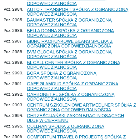
ODPOWIEDZIALNOŚCIĄ
Poz. 2984.
AUTO - TRANSPORT SPÓŁKA Z OGRANICZONĄ
ODPOWIEDZIALNOŚCIĄ
Poz. 2985.
BAUMASTER SPÓŁKA Z OGRANICZONĄ
ODPOWIEDZIALNOŚCIĄ
Poz. 2986.
BELLA DONNA SPÓŁKA Z OGRANICZONĄ
ODPOWIEDZIALNOŚCIĄ
Poz. 2987.
BIURO RACHUNKOWE BILANS SPÓŁKA Z
OGRANICZONĄ ODPOWIEDZIALNOŚCIĄ
Poz. 2988.
BVM GLOCAL SPÓŁKA Z OGRANICZONĄ
ODPOWIEDZIALNOŚCIĄ
Poz. 2989.
BL CALL CENTER SPÓŁKA Z OGRANICZONĄ
ODPOWIEDZIALNOŚCIĄ
Poz. 2990.
BORA SPÓŁKA Z OGRANICZONĄ
ODPOWIEDZIALNOŚCIĄ
Poz. 2991.
CAFE GLAMOUR SPÓŁKA Z OGRANICZONĄ
ODPOWIEDZIALNOŚCIĄ
Poz. 2992.
CARBONET.PL SPÓŁKA Z OGRANICZONĄ
ODPOWIEDZIALNOŚCIĄ
Poz. 2993.
CENTRUM SZKOLENIOWE ARTMEDLINER SPÓŁKA Z
OGRANICZONĄ ODPOWIEDZIALNOŚCIĄ
Poz. 2994.
CHRZEŚCIJAŃSKI ZAKON BRACI NIOSĄCYCH
ULGĘ W CIERPIENIU
Poz. 2995.
COLLRAN SPÓŁKA Z OGRANICZONĄ
ODPOWIEDZIALNOŚCIĄ
Poz. 2996.
COMFORTUM TRAVEL & PROJECTS SPÓŁKA Z