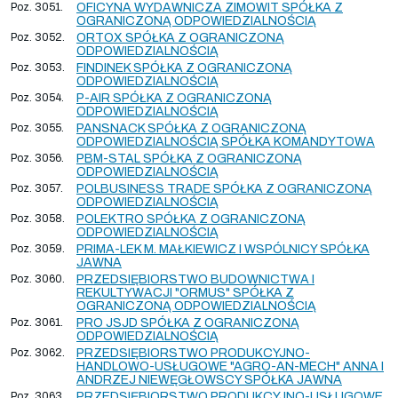
Poz. 3051.
OFICYNA WYDAWNICZA ZIMOWIT SPÓŁKA Z
OGRANICZONĄ ODPOWIEDZIALNOŚCIĄ
Poz. 3052.
ORTOX SPÓŁKA Z OGRANICZONĄ
ODPOWIEDZIALNOŚCIĄ
Poz. 3053.
FINDINEK SPÓŁKA Z OGRANICZONĄ
ODPOWIEDZIALNOŚCIĄ
Poz. 3054.
P-AIR SPÓŁKA Z OGRANICZONĄ
ODPOWIEDZIALNOŚCIĄ
Poz. 3055.
PANSNACK SPÓŁKA Z OGRANICZONĄ
ODPOWIEDZIALNOŚCIĄ SPÓŁKA KOMANDYTOWA
Poz. 3056.
PBM-STAL SPÓŁKA Z OGRANICZONĄ
ODPOWIEDZIALNOŚCIĄ
Poz. 3057.
POLBUSINESS TRADE SPÓŁKA Z OGRANICZONĄ
ODPOWIEDZIALNOŚCIĄ
Poz. 3058.
POLEKTRO SPÓŁKA Z OGRANICZONĄ
ODPOWIEDZIALNOŚCIĄ
Poz. 3059.
PRIMA-LEK M. MAŁKIEWICZ I WSPÓLNICY SPÓŁKA
JAWNA
Poz. 3060.
PRZEDSIĘBIORSTWO BUDOWNICTWA I
REKULTYWACJI "ORMUS" SPÓŁKA Z
OGRANICZONĄ ODPOWIEDZIALNOŚCIĄ
Poz. 3061.
PRO JSJD SPÓŁKA Z OGRANICZONĄ
ODPOWIEDZIALNOŚCIĄ
Poz. 3062.
PRZEDSIĘBIORSTWO PRODUKCYJNO-
HANDLOWO-USŁUGOWE "AGRO-AN-MECH" ANNA I
ANDRZEJ NIEWĘGŁOWSCY SPÓŁKA JAWNA
Poz. 3063.
PRZEDSIĘBIORSTWO PRODUKCYJNO-USŁUGOWE