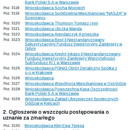
Bank Polski S.A.w Warszawie
Poz. 3118.
Wnioskodawca Socha Wojciech
Poz. 3119.
Wnioskodawca Spółdzielnia Mieszkaniowa "NASZA" w
Sosnowcu
Poz. 3120.
Wnioskodawca Thomson Tomasz i inni
Poz. 3121.
Wnioskodawca Uliczka Wanda
Poz. 3122.
Wnioskodawca Arendarczyk Agnieszka
Poz. 3123.
Wnioskodawca Best II Niestandaryzowany
Sekurytyzacyjny Fundusz Inwestycyjny Zamknięty w
Gdyni
Poz. 3124.
Wnioskodawca Kredyt Inkaso II Niestandaryzowany
Fundusz Inwestycyjny Zamknięty Wierzytelności
Subfundusz KI 1 w Warszawie
Poz. 3125.
Wnioskodawca PGNiG Obrót Detaliczny Spółka z
o.o.w Krakowie
Poz. 3126.
Wnioskodawca
Poz. 3127.
Wnioskodawca Wspólnota Mieszkaniowa w Ostródzie
Poz. 3128.
Wnioskodawca Powszechna Kasa Oszczędności
Bank Polski S.A.w Warszawie
Poz. 3129.
Wnioskodawca Zakład Ubezpieczeń Społecznych
Oddział w Kielcach
2. Ogłoszenie o wszczęciu postępowania o
uznanie za zmarłego
Poz. 3130.
Wnioskodawca Klim Ewa Teresa