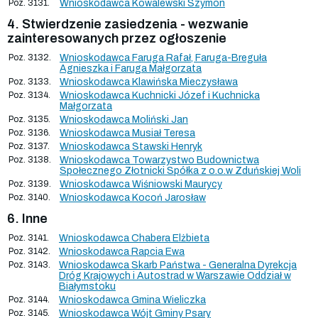
Poz. 3131.
Wnioskodawca Kowalewski Szymon
4. Stwierdzenie zasiedzenia - wezwanie
zainteresowanych przez ogłoszenie
Poz. 3132.
Wnioskodawca Faruga Rafał, Faruga-Breguła
Agnieszka i Faruga Małgorzata
Poz. 3133.
Wnioskodawca Klawińska Mieczysława
Poz. 3134.
Wnioskodawca Kuchnicki Józef i Kuchnicka
Małgorzata
Poz. 3135.
Wnioskodawca Moliński Jan
Poz. 3136.
Wnioskodawca Musiał Teresa
Poz. 3137.
Wnioskodawca Stawski Henryk
Poz. 3138.
Wnioskodawca Towarzystwo Budownictwa
Społecznego Złotnicki Spółka z o.o.w Zduńskiej Woli
Poz. 3139.
Wnioskodawca Wiśniowski Maurycy
Poz. 3140.
Wnioskodawca Kocoń Jarosław
6. Inne
Poz. 3141.
Wnioskodawca Chabera Elżbieta
Poz. 3142.
Wnioskodawca Rapcia Ewa
Poz. 3143.
Wnioskodawca Skarb Państwa - Generalna Dyrekcja
Dróg Krajowych i Autostrad w Warszawie Oddział w
Białymstoku
Poz. 3144.
Wnioskodawca Gmina Wieliczka
Poz. 3145.
Wnioskodawca Wójt Gminy Psary