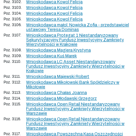
Poz. 3102.
Wnioskodawca Kowol Felicja
Poz. 3103.
Wnioskodawca Kowol Felicja
Poz. 3104.
Wnioskodawca Kowol Felicja
Poz. 3105.
Wnioskodawca Kowol Felicja
Poz. 3106.
Wnioskodawca małol. Nowicka Zofia - przedstawiciel
ustawowy Teresa Dominas
Poz. 3107.
Wnioskodawca Protegat 1 Niestandaryzowany
Sekurytyzacyjny Fundusz Inwestycyjny Zamknięty
Wierzytelności w Krakowie
Poz. 3108.
Wnioskodawca Magiera Krystyna
Poz. 3109.
Wnioskodawca Kuś Marek
Poz. 3110.
Wnioskodawca LC Asset Niestandaryzowany
Fundusz Inwestycyjny Zamknięty Wierzytelności w
Krakowie
Poz. 3111.
Wnioskodawca Majewski Robert
Poz. 3112.
Wnioskodawca Mikołowski Bank Spółdzielczy w
Mikołowie
Poz. 3113.
Wnioskodawca Chałas Joanna
Poz. 3114.
Wnioskodawca Młodawski Grzegorz
Poz. 3115.
Wnioskodawca Open Retail Niestandaryzowany
Fundusz Inwestycyjny Zamknięty Wierzytelności w
Warszawie
Poz. 3116.
Wnioskodawca Open Retail Niestandaryzowany
Fundusz Inwestycyjny Zamkniety Wierzytelności w
Warszawie
Poz. 3117.
Wnioskodawca Powszechna Kasa Oszczędności