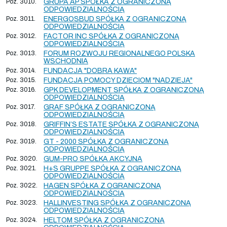
Poz. 3010.
GRUPA AP SPÓŁKA Z OGRANICZONĄ
ODPOWIEDZIALNOŚCIĄ
Poz. 3011.
ENERGOSBUD SPÓŁKA Z OGRANICZONĄ
ODPOWIEDZIALNOŚCIĄ
Poz. 3012.
FACTOR INC SPÓŁKA Z OGRANICZONĄ
ODPOWIEDZIALNOŚCIĄ
Poz. 3013.
FORUM ROZWOJU REGIONALNEGO POLSKA
WSCHODNIA
Poz. 3014.
FUNDACJA "DOBRA KAWA"
Poz. 3015.
FUNDACJA POMOCY DZIECIOM "NADZIEJA"
Poz. 3016.
GPK DEVELOPMENT SPÓŁKA Z OGRANICZONĄ
ODPOWIEDZIALNOŚCIĄ
Poz. 3017.
GRAF SPÓŁKA Z OGRANICZONĄ
ODPOWIEDZIALNOŚCIĄ
Poz. 3018.
GRIFFIN’S ESTATE SPÓŁKA Z OGRANICZONĄ
ODPOWIEDZIALNOŚCIĄ
Poz. 3019.
GT - 2000 SPÓŁKA Z OGRANICZONĄ
ODPOWIEDZIALNOŚCIĄ
Poz. 3020.
GUM-PRO SPÓŁKA AKCYJNA
Poz. 3021.
H+S GRUPPE SPÓŁKA Z OGRANICZONĄ
ODPOWIEDZIALNOŚCIĄ
Poz. 3022.
HAGEN SPÓŁKA Z OGRANICZONĄ
ODPOWIEDZIALNOŚCIĄ
Poz. 3023.
HALLINVESTING SPÓŁKA Z OGRANICZONĄ
ODPOWIEDZIALNOŚCIĄ
Poz. 3024.
HELTOM SPÓŁKA Z OGRANICZONĄ