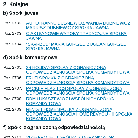
2. Kolejne
b) Spółki jawne
Poz. 2732.
AUTOFRANKO DUBNIEWICZ WANDA DUBNIEWICZ
MARIUSZ DUBNIEWICZ SPÓŁKA JAWNA
Poz. 2733.
CIAK I SYNOWIE WYROBY TRADYCYJNE SPÓŁKA
JAWNA
Poz. 2734.
"SKARBUD" MARIA GORGIEL, BOGDAN GORGIEL
SPÓŁKA JAWNA
d) Spółki komandytowe
Poz. 2735.
24 HOLIDAY SPÓŁKA Z OGRANICZONĄ
ODPOWIEDZIALNOŚCIĄ SPÓŁKA KOMANDYTOWA
Poz. 2736.
FRUFI SPÓŁKA Z OGRANICZONĄ
ODPOWIEDZIALNOŚCIĄ SPÓŁKA KOMANDYTOWA
Poz. 2737.
PACKER PLASTICS SPÓŁKA Z OGRANICZONĄ
ODPOWIEDZIALNOŚCIĄ SPÓŁKA KOMANDYTOWA
Poz. 2738.
RDM ŁUKASZEWICZ I WSPÓLNICY SPÓŁKA
KOMANDYTOWA
Poz. 2739.
REVISIT HOME SPÓŁKA Z OGRANICZONĄ
ODPOWIEDZIALNOŚCIĄ HOME REVYOU - III SPÓŁKA
KOMANDYTOWA
f) Spółki z ograniczoną odpowiedzialnością
Poz. 2740.
2L4B PROJECT SPÓŁKA Z OGRANICZONĄ