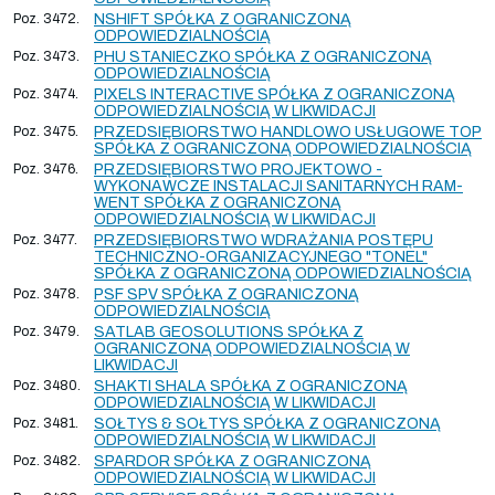
Poz. 3472.
NSHIFT SPÓŁKA Z OGRANICZONĄ
ODPOWIEDZIALNOŚCIĄ
Poz. 3473.
PHU STANIECZKO SPÓŁKA Z OGRANICZONĄ
ODPOWIEDZIALNOŚCIĄ
Poz. 3474.
PIXELS INTERACTIVE SPÓŁKA Z OGRANICZONĄ
ODPOWIEDZIALNOŚCIĄ W LIKWIDACJI
Poz. 3475.
PRZEDSIĘBIORSTWO HANDLOWO USŁUGOWE TOP
SPÓŁKA Z OGRANICZONĄ ODPOWIEDZIALNOŚCIĄ
Poz. 3476.
PRZEDSIĘBIORSTWO PROJEKTOWO -
WYKONAWCZE INSTALACJI SANITARNYCH RAM-
WENT SPÓŁKA Z OGRANICZONĄ
ODPOWIEDZIALNOŚCIĄ W LIKWIDACJI
Poz. 3477.
PRZEDSIĘBIORSTWO WDRAŻANIA POSTĘPU
TECHNICZNO-ORGANIZACYJNEGO "TONEL"
SPÓŁKA Z OGRANICZONĄ ODPOWIEDZIALNOŚCIĄ
Poz. 3478.
PSF SPV SPÓŁKA Z OGRANICZONĄ
ODPOWIEDZIALNOŚCIĄ
Poz. 3479.
SATLAB GEOSOLUTIONS SPÓŁKA Z
OGRANICZONĄ ODPOWIEDZIALNOŚCIĄ W
LIKWIDACJI
Poz. 3480.
SHAKTI SHALA SPÓŁKA Z OGRANICZONĄ
ODPOWIEDZIALNOŚCIĄ W LIKWIDACJI
Poz. 3481.
SOŁTYS & SOŁTYS SPÓŁKA Z OGRANICZONĄ
ODPOWIEDZIALNOŚCIĄ W LIKWIDACJI
Poz. 3482.
SPARDOR SPÓŁKA Z OGRANICZONĄ
ODPOWIEDZIALNOŚCIĄ W LIKWIDACJI