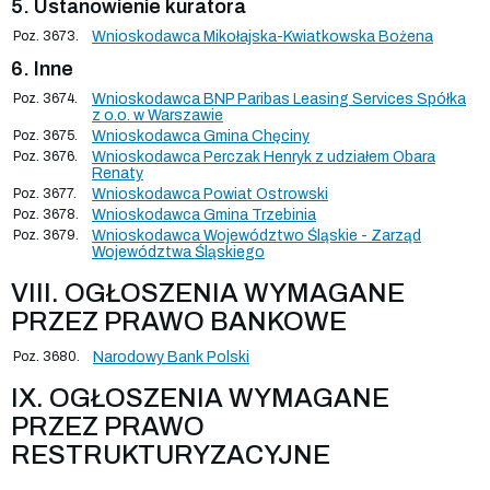
5. Ustanowienie kuratora
Poz. 3673.
Wnioskodawca Mikołajska-Kwiatkowska Bożena
6. Inne
Poz. 3674.
Wnioskodawca BNP Paribas Leasing Services Spółka
z o.o. w Warszawie
Poz. 3675.
Wnioskodawca Gmina Chęciny
Poz. 3676.
Wnioskodawca Perczak Henryk z udziałem Obara
Renaty
Poz. 3677.
Wnioskodawca Powiat Ostrowski
Poz. 3678.
Wnioskodawca Gmina Trzebinia
Poz. 3679.
Wnioskodawca Województwo Śląskie - Zarząd
Województwa Śląskiego
VIII. OGŁOSZENIA WYMAGANE
PRZEZ PRAWO BANKOWE
Poz. 3680.
Narodowy Bank Polski
IX. OGŁOSZENIA WYMAGANE
PRZEZ PRAWO
RESTRUKTURYZACYJNE