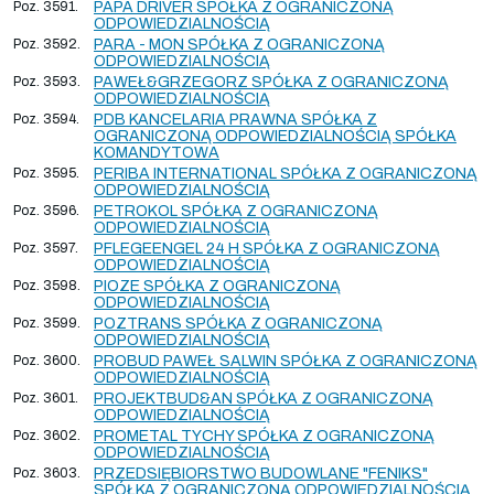
Poz. 3591.
PAPA DRIVER SPÓŁKA Z OGRANICZONĄ
ODPOWIEDZIALNOŚCIĄ
Poz. 3592.
PARA - MON SPÓŁKA Z OGRANICZONĄ
ODPOWIEDZIALNOŚCIĄ
Poz. 3593.
PAWEŁ&GRZEGORZ SPÓŁKA Z OGRANICZONĄ
ODPOWIEDZIALNOŚCIĄ
Poz. 3594.
PDB KANCELARIA PRAWNA SPÓŁKA Z
OGRANICZONĄ ODPOWIEDZIALNOŚCIĄ SPÓŁKA
KOMANDYTOWA
Poz. 3595.
PERIBA INTERNATIONAL SPÓŁKA Z OGRANICZONĄ
ODPOWIEDZIALNOŚCIĄ
Poz. 3596.
PETROKOL SPÓŁKA Z OGRANICZONĄ
ODPOWIEDZIALNOŚCIĄ
Poz. 3597.
PFLEGEENGEL 24 H SPÓŁKA Z OGRANICZONĄ
ODPOWIEDZIALNOŚCIĄ
Poz. 3598.
PIOZE SPÓŁKA Z OGRANICZONĄ
ODPOWIEDZIALNOŚCIĄ
Poz. 3599.
POZTRANS SPÓŁKA Z OGRANICZONĄ
ODPOWIEDZIALNOŚCIĄ
Poz. 3600.
PROBUD PAWEŁ SALWIN SPÓŁKA Z OGRANICZONĄ
ODPOWIEDZIALNOŚCIĄ
Poz. 3601.
PROJEKTBUD&AN SPÓŁKA Z OGRANICZONĄ
ODPOWIEDZIALNOŚCIĄ
Poz. 3602.
PROMETAL TYCHY SPÓŁKA Z OGRANICZONĄ
ODPOWIEDZIALNOŚCIĄ
Poz. 3603.
PRZEDSIĘBIORSTWO BUDOWLANE "FENIKS"
SPÓŁKA Z OGRANICZONĄ ODPOWIEDZIALNOŚCIĄ