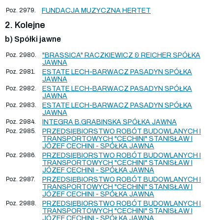
Poz. 2979.
FUNDACJA MUZYCZNA HERTET
2. Kolejne
b) Spółki jawne
Poz. 2980.
"BRASSICA" RACZKIEWICZ & REICHER SPÓŁKA
JAWNA
Poz. 2981.
ESTATE LECH-BARWACZ PASADYN SPÓŁKA
JAWNA
Poz. 2982.
ESTATE LECH-BARWACZ PASADYN SPÓŁKA
JAWNA
Poz. 2983.
ESTATE LECH-BARWACZ PASADYN SPÓŁKA
JAWNA
Poz. 2984.
INTEGRA B.GRABINSKA SPÓŁKA JAWNA
Poz. 2985.
PRZEDSIĘBIORSTWO ROBÓT BUDOWLANYCH I
TRANSPORTOWYCH "CECHINI" STANISŁAW I
JÓZEF CECHINI - SPÓŁKA JAWNA
Poz. 2986.
PRZEDSIĘBIORSTWO ROBÓT BUDOWLANYCH I
TRANSPORTOWYCH "CECHINI" STANISŁAW I
JÓZEF CECHINI - SPÓŁKA JAWNA
Poz. 2987.
PRZEDSIĘBIORSTWO ROBÓT BUDOWLANYCH I
TRANSPORTOWYCH "CECHINI" STANISŁAW I
JÓZEF CECHINI - SPÓŁKA JAWNA
Poz. 2988.
PRZEDSIĘBIORSTWO ROBÓT BUDOWLANYCH I
TRANSPORTOWYCH "CECHINI" STANISŁAW I
JÓZEF CECHINI - SPÓŁKA JAWNA