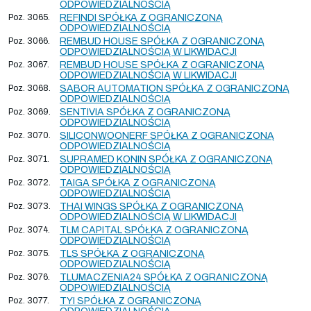
ODPOWIEDZIALNOŚCIĄ
Poz. 3065.
REFINDI SPÓŁKA Z OGRANICZONĄ
ODPOWIEDZIALNOŚCIĄ
Poz. 3066.
REMBUD HOUSE SPÓŁKA Z OGRANICZONĄ
ODPOWIEDZIALNOŚCIĄ W LIKWIDACJI
Poz. 3067.
REMBUD HOUSE SPÓŁKA Z OGRANICZONĄ
ODPOWIEDZIALNOŚCIĄ W LIKWIDACJI
Poz. 3068.
SABOR AUTOMATION SPÓŁKA Z OGRANICZONĄ
ODPOWIEDZIALNOŚCIĄ
Poz. 3069.
SENTIVIA SPÓŁKA Z OGRANICZONĄ
ODPOWIEDZIALNOŚCIĄ
Poz. 3070.
SILICONWOONERF SPÓŁKA Z OGRANICZONĄ
ODPOWIEDZIALNOŚCIĄ
Poz. 3071.
SUPRAMED KONIN SPÓŁKA Z OGRANICZONĄ
ODPOWIEDZIALNOŚCIĄ
Poz. 3072.
TAIGA SPÓŁKA Z OGRANICZONĄ
ODPOWIEDZIALNOŚCIĄ
Poz. 3073.
THAI WINGS SPÓŁKA Z OGRANICZONĄ
ODPOWIEDZIALNOŚCIĄ W LIKWIDACJI
Poz. 3074.
TLM CAPITAL SPÓŁKA Z OGRANICZONĄ
ODPOWIEDZIALNOŚCIĄ
Poz. 3075.
TLS SPÓŁKA Z OGRANICZONĄ
ODPOWIEDZIALNOŚCIĄ
Poz. 3076.
TLUMACZENIA24 SPÓŁKA Z OGRANICZONĄ
ODPOWIEDZIALNOŚCIĄ
Poz. 3077.
TYI SPÓŁKA Z OGRANICZONĄ