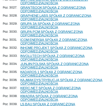
ODPOWIEDZIALNOŚCIĄ
Poz. 3027.
GRANTBOOK SPÓŁKIA Z OGRANICZONĄ
ODPOWIEDZIALNOŚCIĄ
Poz. 3028.
GRAPHENE LABS SPÓŁKA Z OGRANICZONĄ
ODPOWIEDZIALNOŚCIĄ
Poz. 3029.
GRUPA 3A SPÓŁKA Z OGRANICZONĄ
ODPOWIEDZIALNOŚCIĄ
Poz. 3030.
GRUPA PCM SPÓŁKA Z OGRANICZONĄ
ODPOWIEDZIALNOŚCIĄ
Poz. 3031.
ICOM ENERGIA SPÓŁKA Z OGRANICZONĄ
ODPOWIEDZIALNOŚCIĄ
Poz. 3032.
INHOME PROJEKT SPÓŁKA Z OGRANICZONĄ
ODPOWIEDZIALNOŚCIĄ
Poz. 3033.
INVOLUTECH SPÓŁKA Z OGRANICZONĄ
ODPOWIEDZIALNOŚCIĄ
Poz. 3034.
JUNJIN POLSKA SPÓŁKA Z OGRANICZONĄ
ODPOWIEDZIALNOŚCIĄ
Poz. 3035.
KADAROS 1 SPÓŁKA Z OGRANICZONĄ
ODPOWIEDZIALNOŚCIĄ
Poz. 3036.
KAJMAK DYSTRYBUCJA SPÓŁKA Z OGRANICZONĄ
ODPOWIEDZIALNOŚCIĄ
Poz. 3037.
KIERC.NET SPÓŁKA Z OGRANICZONĄ
ODPOWIEDZIALNOŚCIĄ
Poz. 3038.
KWADRA SPÓŁKA Z OGRANICZONĄ
ODPOWIEDZIALNOŚCIĄ
Poz. 3039.
LS BAU SPÓŁKA Z OGRANICZONĄ