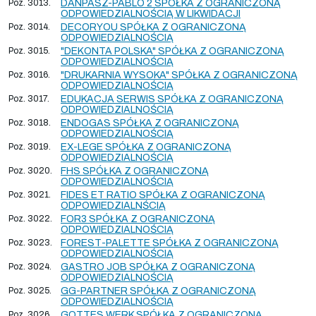
Poz. 3013.
DANPASZ-PABLO 2 SPÓŁKA Z OGRANICZONĄ
ODPOWIEDZIALNOŚCIĄ W LIKWIDACJI
Poz. 3014.
DECORYOU SPÓŁKA Z OGRANICZONĄ
ODPOWIEDZIALNOŚCIĄ
Poz. 3015.
"DEKONTA POLSKA" SPÓŁKA Z OGRANICZONĄ
ODPOWIEDZIALNOŚCIĄ
Poz. 3016.
"DRUKARNIA WYSOKA" SPÓŁKA Z OGRANICZONĄ
ODPOWIEDZIALNOŚCIĄ
Poz. 3017.
EDUKACJA SERWIS SPÓŁKA Z OGRANICZONĄ
ODPOWIEDZIALNOŚCIĄ
Poz. 3018.
ENDOGAS SPÓŁKA Z OGRANICZONĄ
ODPOWIEDZIALNOŚCIĄ
Poz. 3019.
EX-LEGE SPÓŁKA Z OGRANICZONĄ
ODPOWIEDZIALNOŚCIĄ
Poz. 3020.
FHS SPÓŁKA Z OGRANICZONĄ
ODPOWIEDZIALNOŚCIĄ
Poz. 3021.
FIDES ET RATIO SPÓŁKA Z OGRANICZONĄ
ODPOWIEDZIALNŚCIĄ
Poz. 3022.
FOR3 SPÓŁKA Z OGRANICZONĄ
ODPOWIEDZIALNOŚCIĄ
Poz. 3023.
FOREST-PALETTE SPÓŁKA Z OGRANICZONĄ
ODPOWIEDZIALNOŚCIĄ
Poz. 3024.
GASTRO JOB SPÓŁKA Z OGRANICZONĄ
ODPOWIEDZIALNOŚCIĄ
Poz. 3025.
GG-PARTNER SPÓŁKA Z OGRANICZONĄ
ODPOWIEDZIALNOŚCIĄ
Poz. 3026.
GOTTES WERK SPÓŁKA Z OGRANICZONĄ