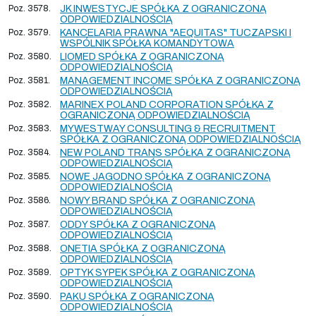
Poz. 3578.
JK INWESTYCJE SPÓŁKA Z OGRANICZONĄ
ODPOWIEDZIALNOŚCIĄ
Poz. 3579.
KANCELARIA PRAWNA "AEQUITAS" TUCZAPSKI I
WSPÓLNIK SPÓŁKA KOMANDYTOWA
Poz. 3580.
LIOMED SPÓŁKA Z OGRANICZONĄ
ODPOWIEDZIALNOŚCIĄ
Poz. 3581.
MANAGEMENT INCOME SPÓŁKA Z OGRANICZONĄ
ODPOWIEDZIALNOŚCIĄ
Poz. 3582.
MARINEX POLAND CORPORATION SPÓŁKA Z
OGRANICZONĄ ODPOWIEDZIALNOŚCIĄ
Poz. 3583.
MYWESTWAY CONSULTING & RECRUITMENT
SPÓŁKA Z OGRANICZONĄ ODPOWIEDZIALNOŚCIĄ
Poz. 3584.
NEW POLAND TRANS SPÓŁKA Z OGRANICZONĄ
ODPOWIEDZIALNOŚCIĄ
Poz. 3585.
NOWE JAGODNO SPÓŁKA Z OGRANICZONĄ
ODPOWIEDZIALNOŚCIĄ
Poz. 3586.
NOWY BRAND SPÓŁKA Z OGRANICZONĄ
ODPOWIEDZIALNOŚCIĄ
Poz. 3587.
ODDY SPÓŁKA Z OGRANICZONĄ
ODPOWIEDZIALNOŚCIĄ
Poz. 3588.
ONETIA SPÓŁKA Z OGRANICZONĄ
ODPOWIEDZIALNOŚCIĄ
Poz. 3589.
OPTYK SYPEK SPÓŁKA Z OGRANICZONĄ
ODPOWIEDZIALNOŚCIĄ
Poz. 3590.
PAKU SPÓŁKA Z OGRANICZONĄ
ODPOWIEDZIALNOŚCIĄ