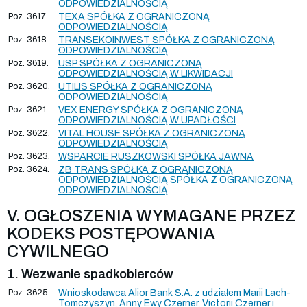
ODPOWIEDZIALNOŚCIĄ
Poz. 3617.
TEXA SPÓŁKA Z OGRANICZONĄ
ODPOWIEDZIALNOŚCIĄ
Poz. 3618.
TRANSEKOINWEST SPÓŁKA Z OGRANICZONĄ
ODPOWIEDZIALNOŚCIĄ
Poz. 3619.
USP SPÓŁKA Z OGRANICZONĄ
ODPOWIEDZIALNOŚCIĄ W LIKWIDACJI
Poz. 3620.
UTILIS SPÓŁKA Z OGRANICZONĄ
ODPOWIEDZIALNOŚCIĄ
Poz. 3621.
VEX ENERGY SPÓŁKA Z OGRANICZONĄ
ODPOWIEDZIALNOŚCIĄ W UPADŁOŚCI
Poz. 3622.
VITAL HOUSE SPÓŁKA Z OGRANICZONĄ
ODPOWIEDZIALNOŚCIĄ
Poz. 3623.
WSPARCIE RUSZKOWSKI SPÓŁKA JAWNA
Poz. 3624.
ZB TRANS SPÓŁKA Z OGRANICZONĄ
ODPOWIEDZIALNOŚCIĄ SPÓŁKA Z OGRANICZONĄ
ODPOWIEDZIALNOŚCIĄ
V. OGŁOSZENIA WYMAGANE PRZEZ
KODEKS POSTĘPOWANIA
CYWILNEGO
1. Wezwanie spadkobierców
Poz. 3625.
Wnioskodawca Alior Bank S.A. z udziałem Marii Lach-
Tomczyszyn, Anny Ewy Czerner, Victorii Czerner i