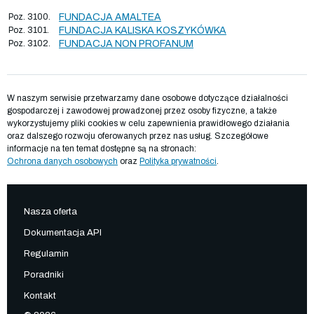
Poz. 3100.
FUNDACJA AMALTEA
Poz. 3101.
FUNDACJA KALISKA KOSZYKÓWKA
Poz. 3102.
FUNDACJA NON PROFANUM
W naszym serwisie przetwarzamy dane osobowe dotyczące działalności
gospodarczej i zawodowej prowadzonej przez osoby fizyczne, a także
wykorzystujemy pliki cookies w celu zapewnienia prawidłowego działania
oraz dalszego rozwoju oferowanych przez nas usług. Szczegółowe
informacje na ten temat dostępne są na stronach:
Ochrona danych osobowych
oraz
Polityka prywatności
.
Nasza oferta
Dokumentacja API
Regulamin
Poradniki
Kontakt