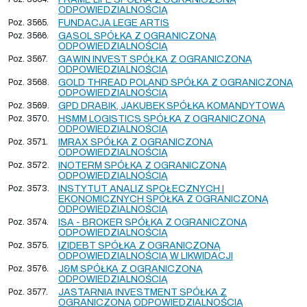
ODPOWIEDZIALNOŚCIĄ
Poz. 3565.
FUNDACJA LEGE ARTIS
Poz. 3566.
GASOL SPÓŁKA Z OGRANICZONĄ
ODPOWIEDZIALNOŚCIĄ
Poz. 3567.
GAWIN INVEST SPÓŁKA Z OGRANICZONĄ
ODPOWIEDZIALNOŚCIĄ
Poz. 3568.
GOLD THREAD POLAND SPÓŁKA Z OGRANICZONĄ
ODPOWIEDZIALNOŚCIĄ
Poz. 3569.
GPD DRABIK, JAKUBEK SPÓŁKA KOMANDYTOWA
Poz. 3570.
HSMM LOGISTICS SPÓŁKA Z OGRANICZONĄ
ODPOWIEDZIALNOŚCIĄ
Poz. 3571.
IMRAX SPÓŁKA Z OGRANICZONĄ
ODPOWIEDZIALNOŚCIĄ
Poz. 3572.
INOTERM SPÓŁKA Z OGRANICZONĄ
ODPOWIEDZIALNOŚCIĄ
Poz. 3573.
INSTYTUT ANALIZ SPOŁECZNYCH I
EKONOMICZNYCH SPÓŁKA Z OGRANICZONĄ
ODPOWIEDZIALNOŚCIĄ
Poz. 3574.
ISA - BROKER SPÓŁKA Z OGRANICZONĄ
ODPOWIEDZIALNOŚCIĄ
Poz. 3575.
IZIDEBT SPÓŁKA Z OGRANICZONĄ
ODPOWIEDZIALNOŚCIĄ W LIKWIDACJI
Poz. 3576.
J&M SPÓŁKA Z OGRANICZONĄ
ODPOWIEDZIALNOŚCIĄ
Poz. 3577.
JASTARNIA INVESTMENT SPÓŁKA Z
OGRANICZONĄ ODPOWIEDZIALNOŚCIĄ