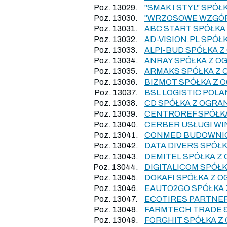
Poz. 13029.
"SMAK I STYL" SP
Poz. 13030.
"WRZOSOWE WZGÓR
Poz. 13031.
ABC START SPÓŁKA
Poz. 13032.
AD-VISION.PL SPÓ
Poz. 13033.
ALPI-BUD SPÓŁKA 
Poz. 13034.
ANRAY SPÓŁKA Z O
Poz. 13035.
ARMAKS SPÓŁKA Z
Poz. 13036.
BIZMOT SPÓŁKA Z 
Poz. 13037.
BSL LOGISTIC POL
Poz. 13038.
CD SPÓŁKA Z OGR
Poz. 13039.
CENTROREF SPÓŁK
Poz. 13040.
CERBER USŁUGI WI
Poz. 13041.
CONMED BUDOWNIC
Poz. 13042.
DATA DIVERS SPÓŁ
Poz. 13043.
DEMITEL SPÓŁKA Z
Poz. 13044.
DIGITALICOM SPÓŁ
Poz. 13045.
DOKAFI SPÓŁKA Z 
Poz. 13046.
EAUTO2GO SPÓŁKA
Poz. 13047.
ECOTIRES PARTNER
Poz. 13048.
FARMTECH TRADE &
Poz. 13049.
FORGHIT SPÓŁKA Z