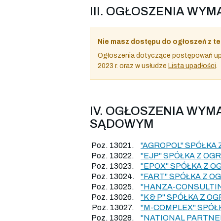
III. OGŁOSZENIA W
Nie masz dostępu do ogłoszeń z te
Ogłoszenia dotyczące postępowań upa
2023 r. oraz w usłudze
Lista upadłości
.
IV. OGŁOSZENIA WY
SĄDOWYM
Poz. 13021.
"AGROPOL" SPÓŁKA
Poz. 13022.
"EJP" SPÓŁKA Z O
Poz. 13023.
"EPOX" SPÓŁKA Z 
Poz. 13024.
"FART" SPÓŁKA Z 
Poz. 13025.
"HANZA-CONSULTIN
Poz. 13026.
"K & P" SPÓŁKA Z
Poz. 13027.
"M-COMPLEX" SPÓŁ
Poz. 13028.
"NATIONAL PARTNE