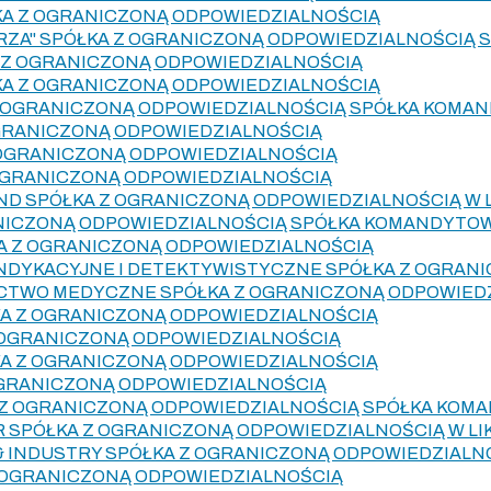
ÓŁKA Z OGRANICZONĄ ODPOWIEDZIALNOŚCIĄ
ZA" SPÓŁKA Z OGRANICZONĄ ODPOWIEDZIALNOŚCIĄ
 Z OGRANICZONĄ ODPOWIEDZIALNOŚCIĄ
ŁKA Z OGRANICZONĄ ODPOWIEDZIALNOŚCIĄ
Z OGRANICZONĄ ODPOWIEDZIALNOŚCIĄ SPÓŁKA KOMA
GRANICZONĄ ODPOWIEDZIALNOŚCIĄ
 OGRANICZONĄ ODPOWIEDZIALNOŚCIĄ
OGRANICZONĄ ODPOWIEDZIALNOŚCIĄ
AND SPÓŁKA Z OGRANICZONĄ ODPOWIEDZIALNOŚCIĄ W L
ANICZONĄ ODPOWIEDZIALNOŚCIĄ SPÓŁKA KOMANDYTO
A Z OGRANICZONĄ ODPOWIEDZIALNOŚCIĄ
NDYKACYJNE I DETEKTYWISTYCZNE SPÓŁKA Z OGRAN
TWO MEDYCZNE SPÓŁKA Z OGRANICZONĄ ODPOWIED
KA Z OGRANICZONĄ ODPOWIEDZIALNOŚCIĄ
 OGRANICZONĄ ODPOWIEDZIALNOŚCIĄ
KA Z OGRANICZONĄ ODPOWIEDZIALNOŚCIĄ
OGRANICZONĄ ODPOWIEDZIALNOŚCIĄ
 Z OGRANICZONĄ ODPOWIEDZIALNOŚCIĄ SPÓŁKA KOM
 SPÓŁKA Z OGRANICZONĄ ODPOWIEDZIALNOŚCIĄ W LI
 INDUSTRY SPÓŁKA Z OGRANICZONĄ ODPOWIEDZIALNO
 OGRANICZONĄ ODPOWIEDZIALNOŚCIĄ