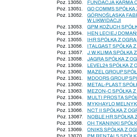
Poz. 13050.
FUNDACJA KARMA 
Poz. 13051.
GO COMMS SPÓŁKA
Poz. 13052.
GÓRNOŚLĄSKA FABR
W LIKWIDACJI
Poz. 13053.
GPM KOŻUCH SPÓŁ
Poz. 13054.
HEN LECIEJ DOMAŃ
Poz. 13055.
IHR SPÓŁKA Z OGR
Poz. 13056.
ITALGAST SPÓŁKA 
Poz. 13057.
J.W.KLIMA SPÓŁKA
Poz. 13058.
JAGRA SPÓŁKA Z O
Poz. 13059.
LEVEL24 SPÓŁKA Z
Poz. 13060.
MAZEL GROUP SPÓŁ
Poz. 13061.
MDOORS GROUP SP
Poz. 13062.
METAL-PLAST SPÓŁ
Poz. 13063.
MEZON-C SPÓŁKA Z
Poz. 13064.
MULTI PROSTA SPÓ
Poz. 13065.
MYKHAYLO MELNYK
Poz. 13066.
NCT II SPÓŁKA Z 
Poz. 13067.
NOBLE HR SPÓŁKA 
Poz. 13068.
OH TKANINKI SPÓŁ
Poz. 13069.
ONIKS SPÓŁKA Z O
Poz. 13070.
PM RENTALS SPÓŁK