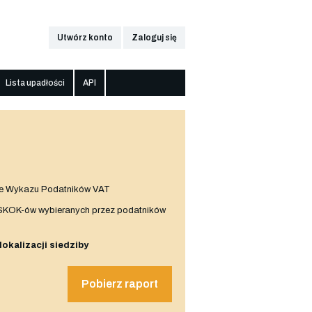
Utwórz konto
Zaloguj się
Lista upadłości
API
e Wykazu Podatników VAT
 SKOK-ów wybieranych przez podatników
 lokalizacji siedziby
Pobierz raport