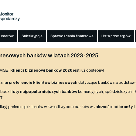
numerów
Subskrypcje
Sprawozdania finansowe
Lista przetargów
biznesowych banków w latach 2023-2025
 MGBI
Klienci biznesowi banków 2026
jest już dostępny!
znaj
preferencje klientów biznesowych
dotyczące banków na podstawi
obacz
listy najpopularniejszych banków
komercyjnych, spółdzielczych i
AT
kryj preferencje klientów w kwestii wyboru banków w zależności od
branży i