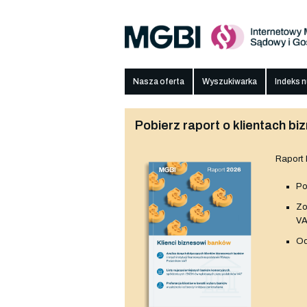
Nasza oferta
Wyszukiwarka
Indeks 
Pobierz raport o klientach 
Raport
Po
Z
V
Od