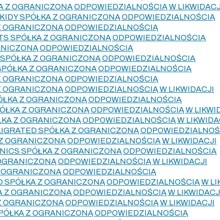
 Z OGRANICZONĄ ODPOWIEDZIALNOŚCIĄ W LIKWIDACJ
IDY SPÓŁKA Z OGRANICZONĄ ODPOWIEDZIALNOŚCIĄ
Z OGRANICZONĄ ODPOWIEDZIALNOŚCIĄ
TS SPÓŁKA Z OGRANICZONĄ ODPOWIEDZIALNOŚCIĄ
ANICZONĄ ODPOWIEDZIALNOŚCIĄ
 SPÓŁKA Z OGRANICZONĄ ODPOWIEDZIALNOŚCIĄ
SPÓŁKA Z OGRANICZONĄ ODPOWIEDZIALNOŚCIĄ
Z OGRANICZONĄ ODPOWIEDZIALNOŚCIĄ
Z OGRANICZONĄ ODPOWIEDZIALNOŚCIĄ W LIKWIDACJI
ÓŁKA Z OGRANICZONĄ ODPOWIEDZIALNOŚCIĄ
ÓŁKA Z OGRANICZONĄ ODPOWIEDZIALNOŚCIĄ W LIKWI
ŁKA Z OGRANICZONĄ ODPOWIEDZIALNOŚCIĄ W LIKWIDA
IGRATED SPÓŁKA Z OGRANICZONĄ ODPOWIEDZIALNOŚ
 Z OGRANICZONĄ ODPOWIEDZIALNOŚCIĄ W LIKWIDACJI
INICS SPÓŁKA Z OGRANICZONĄ ODPOWIEDZIALNOŚCIĄ
Z OGRANICZONĄ ODPOWIEDZIALNOŚCIĄ W LIKWIDACJI
Z OGRANICZONĄ ODPOWIEDZIALNOŚCIĄ
 SPÓŁKA Z OGRANICZONĄ ODPOWIEDZIALNOŚCIĄ W LI
A Z OGRANICZONĄ ODPOWIEDZIALNOŚCIĄ W LIKWIDACJ
 OGRANICZONĄ ODPOWIEDZIALNOŚCIĄ W LIKWIDACJI
PÓŁKA Z OGRANICZONĄ ODPOWIEDZIALNOŚCIĄ