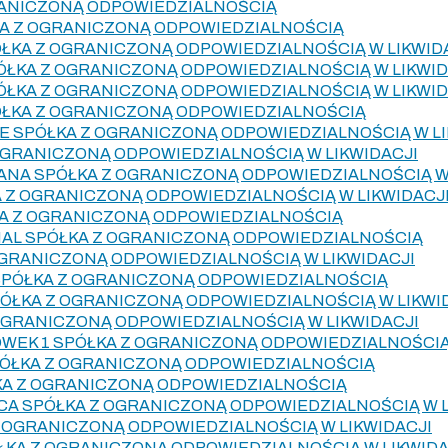
RANICZONĄ ODPOWIEDZIALNOŚCIĄ
A Z OGRANICZONĄ ODPOWIEDZIALNOŚCIĄ
PÓŁKA Z OGRANICZONĄ ODPOWIEDZIALNOŚCIĄ W LIKWID
PÓŁKA Z OGRANICZONĄ ODPOWIEDZIALNOŚCIĄ W LIKWID
PÓŁKA Z OGRANICZONĄ ODPOWIEDZIALNOŚCIĄ W LIKWID
ÓŁKA Z OGRANICZONĄ ODPOWIEDZIALNOŚCIĄ
 SPÓŁKA Z OGRANICZONĄ ODPOWIEDZIALNOŚCIĄ W LI
OGRANICZONĄ ODPOWIEDZIALNOŚCIĄ W LIKWIDACJI
NA SPÓŁKA Z OGRANICZONĄ ODPOWIEDZIALNOŚCIĄ W 
 Z OGRANICZONĄ ODPOWIEDZIALNOŚCIĄ W LIKWIDACJ
A Z OGRANICZONĄ ODPOWIEDZIALNOŚCIĄ
AL SPÓŁKA Z OGRANICZONĄ ODPOWIEDZIALNOŚCIĄ
OGRANICZONĄ ODPOWIEDZIALNOŚCIĄ W LIKWIDACJI
SPÓŁKA Z OGRANICZONĄ ODPOWIEDZIALNOŚCIĄ
ŁKA Z OGRANICZONĄ ODPOWIEDZIALNOŚCIĄ W LIKWI
 OGRANICZONĄ ODPOWIEDZIALNOŚCIĄ W LIKWIDACJI
WEK 1 SPÓŁKA Z OGRANICZONĄ ODPOWIEDZIALNOŚCI
ÓŁKA Z OGRANICZONĄ ODPOWIEDZIALNOŚCIĄ
KA Z OGRANICZONĄ ODPOWIEDZIALNOŚCIĄ
CA SPÓŁKA Z OGRANICZONĄ ODPOWIEDZIALNOŚCIĄ W L
 OGRANICZONĄ ODPOWIEDZIALNOŚCIĄ W LIKWIDACJI
ŁKA Z OGRANICZONĄ ODPOWIEDZIALNOŚCIĄ W LIKWIDA