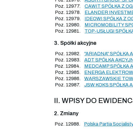
Poz. 12977.
CAWIT SPÓŁKA Z O
Poz. 12978.
ELANDER INVESTM
Poz. 12979.
IDEOWI SPÓŁKA Z 
Poz. 12980.
MICROMOBILITY SP
Poz. 12981.
TOP-USŁUGI SPÓŁK
3. Spółki akcyjne
Poz. 12982.
"ARIADNA" SPÓŁKA 
Poz. 12983.
ADT SPÓŁKA AKCYJ
Poz. 12984.
MEDCAMP SPÓŁKA 
Poz. 12985.
ENERGA ELEKTROW
Poz. 12986.
WARSZAWSKIE TOWA
Poz. 12987.
JSW KOKS SPÓŁKA 
II. WPISY DO EWIDEN
2. Zmiany
Poz. 12988.
Polska Partia Socjalis