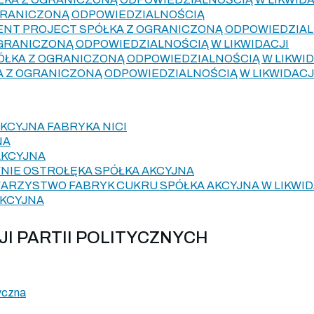
GRANICZONĄ ODPOWIEDZIALNOŚCIĄ
ENT PROJECT SPÓŁKA Z OGRANICZONĄ ODPOWIEDZIA
OGRANICZONĄ ODPOWIEDZIALNOŚCIĄ W LIKWIDACJI
ÓŁKA Z OGRANICZONĄ ODPOWIEDZIALNOŚCIĄ W LIKWID
A Z OGRANICZONĄ ODPOWIEDZIALNOŚCIĄ W LIKWIDACJ
AKCYJNA FABRYKA NICI
NA
AKCYJNA
NIE OSTROŁĘKA SPÓŁKA AKCYJNA
RZYSTWO FABRYK CUKRU SPÓŁKA AKCYJNA W LIKWID
AKCYJNA
CJI PARTII POLITYCZNYCH
tyczna