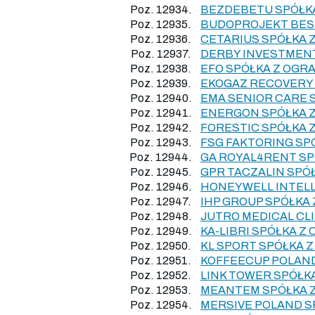
Poz. 12934.
BEZDEBETU SPÓŁKA
Poz. 12935.
BUDOPROJEKT BESK
Poz. 12936.
CETARIUS SPÓŁKA 
Poz. 12937.
DERBY INVESTMEN
Poz. 12938.
EFO SPÓŁKA Z OGR
Poz. 12939.
EKOGAZ RECOVERY
Poz. 12940.
EMA SENIOR CARE 
Poz. 12941.
ENERGON SPÓŁKA 
Poz. 12942.
FORESTIC SPÓŁKA 
Poz. 12943.
FSG FAKTORING SP
Poz. 12944.
GA ROYAL4RENT SP
Poz. 12945.
GPR TACZALIN SPÓ
Poz. 12946.
HONEYWELL INTELL
Poz. 12947.
IHP GROUP SPÓŁKA
Poz. 12948.
JUTRO MEDICAL CL
Poz. 12949.
KA-LIBRI SPÓŁKA 
Poz. 12950.
KL SPORT SPÓŁKA 
Poz. 12951.
KOFFEECUP POLAND
Poz. 12952.
LINK TOWER SPÓŁK
Poz. 12953.
MEANTEM SPÓŁKA Z
Poz. 12954.
MERSIVE POLAND S