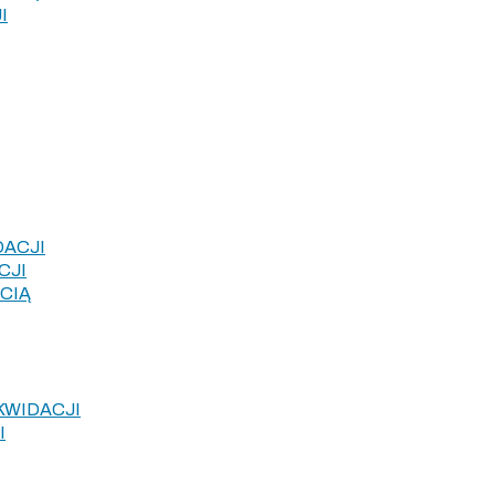
I
DACJI
CJI
CIĄ
KWIDACJI
I