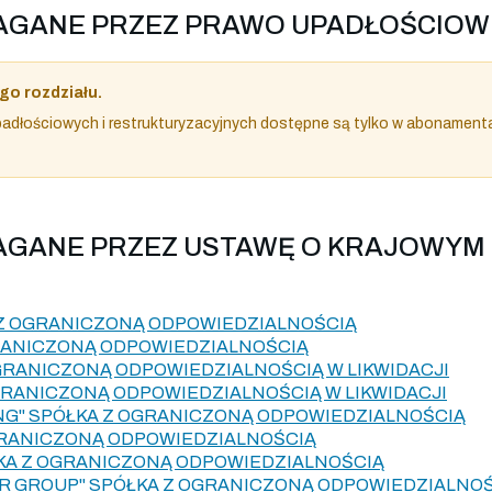
YMAGANE PRZEZ PRAWO UPADŁOŚCIOW
go rozdziału.
dłościowych i restrukturyzacyjnych dostępne są tylko w abonament
MAGANE PRZEZ USTAWĘ O KRAJOWYM
 Z OGRANICZONĄ ODPOWIEDZIALNOŚCIĄ
GRANICZONĄ ODPOWIEDZIALNOŚCIĄ
OGRANICZONĄ ODPOWIEDZIALNOŚCIĄ W LIKWIDACJI
OGRANICZONĄ ODPOWIEDZIALNOŚCIĄ W LIKWIDACJI
G" SPÓŁKA Z OGRANICZONĄ ODPOWIEDZIALNOŚCIĄ
 OGRANICZONĄ ODPOWIEDZIALNOŚCIĄ
KA Z OGRANICZONĄ ODPOWIEDZIALNOŚCIĄ
R GROUP" SPÓŁKA Z OGRANICZONĄ ODPOWIEDZIALNO