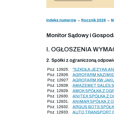
Indeks numerów
→
Rocznik 2026
→
N
Monitor Sądowy i Gospoda
I. OGŁOSZENIA WYM
2. Spółki z ograniczoną odpowi
Poz. 12925.
"SZKOŁA JĘZYKA A
Poz. 12926.
AGROFARM KAZIMIE
Poz. 12927.
AGROFARM KW JAK
Poz. 12928.
AMAZEMET SALES 
Poz. 12929.
AMOK SPÓŁKA Z OG
Poz. 12930.
ANITEX SPÓŁKA Z 
Poz. 12931.
ANIMAR SPÓŁKA Z 
Poz. 12932.
ARGUS BOTS SPÓŁK
Poz. 12933.
AUTO TRANSPORT 