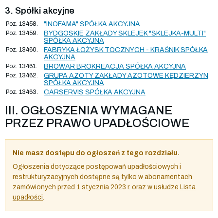
3. Spółki akcyjne
Poz. 13458.
"INOFAMA" SPÓŁKA AKCYJNA
Poz. 13459.
BYDGOSKIE ZAKŁADY SKLEJEK "SKLEJKA-MULTI"
SPÓŁKA AKCYJNA
Poz. 13460.
FABRYKA ŁOŻYSK TOCZNYCH - KRAŚNIK SPÓŁKA
AKCYJNA
Poz. 13461.
BROWAR BROKREACJA SPÓŁKA AKCYJNA
Poz. 13462.
GRUPA AZOTY ZAKŁADY AZOTOWE KĘDZIERZYN
SPÓŁKA AKCYJNA
Poz. 13463.
CARSERVIS SPÓŁKA AKCYJNA
III. OGŁOSZENIA WYMAGANE
PRZEZ PRAWO UPADŁOŚCIOWE
Nie masz dostępu do ogłoszeń z tego rozdziału.
Ogłoszenia dotyczące postępowań upadłościowych i
restrukturyzacyjnych dostępne są tylko w abonamentach
zamówionych przed 1 stycznia 2023 r. oraz w usłudze
Lista
upadłości
.