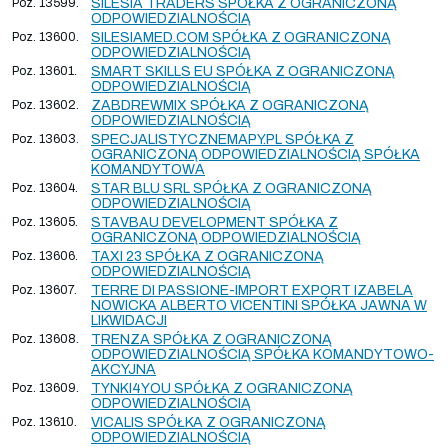
Poz. 13599.
SILESIA TRADERS SPÓŁKA Z OGRANICZONĄ
ODPOWIEDZIALNOŚCIĄ
Poz. 13600.
SILESIAMED.COM SPÓŁKA Z OGRANICZONĄ
ODPOWIEDZIALNOŚCIĄ
Poz. 13601.
SMART SKILLS EU SPÓŁKA Z OGRANICZONĄ
ODPOWIEDZIALNOŚCIĄ
Poz. 13602.
ZABDREWMIX SPÓŁKA Z OGRANICZONĄ
ODPOWIEDZIALNOŚCIĄ
Poz. 13603.
SPECJALISTYCZNEMAPY.PL SPÓŁKA Z
OGRANICZONĄ ODPOWIEDZIALNOŚCIĄ SPÓŁKA
KOMANDYTOWA
Poz. 13604.
STAR BLU SRL SPÓŁKA Z OGRANICZONĄ
ODPOWIEDZIALNOŚCIĄ
Poz. 13605.
STAVBAU DEVELOPMENT SPÓŁKA Z
OGRANICZONĄ ODPOWIEDZIALNOŚCIĄ
Poz. 13606.
TAXI 23 SPÓŁKA Z OGRANICZONĄ
ODPOWIEDZIALNOŚCIĄ
Poz. 13607.
TERRE DI PASSIONE-IMPORT EXPORT IZABELA
NOWICKA ALBERTO VICENTINI SPÓŁKA JAWNA W
LIKWIDACJI
Poz. 13608.
TRENZA SPÓŁKA Z OGRANICZONĄ
ODPOWIEDZIALNOŚCIĄ SPÓŁKA KOMANDYTOWO-
AKCYJNA
Poz. 13609.
TYNKI4YOU SPÓŁKA Z OGRANICZONĄ
ODPOWIEDZIALNOŚCIĄ
Poz. 13610.
VICALIS SPÓŁKA Z OGRANICZONĄ
ODPOWIEDZIALNOŚCIĄ