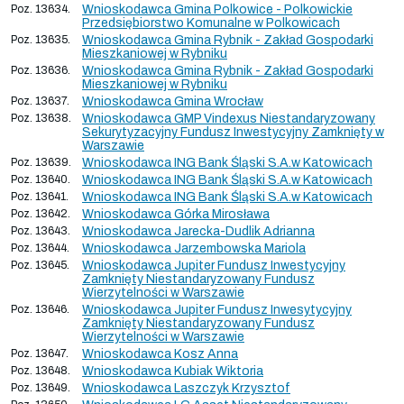
Poz. 13634.
Wnioskodawca Gmina Polkowice - Polkowickie
Przedsiębiorstwo Komunalne w Polkowicach
Poz. 13635.
Wnioskodawca Gmina Rybnik - Zakład Gospodarki
Mieszkaniowej w Rybniku
Poz. 13636.
Wnioskodawca Gmina Rybnik - Zakład Gospodarki
Mieszkaniowej w Rybniku
Poz. 13637.
Wnioskodawca Gmina Wrocław
Poz. 13638.
Wnioskodawca GMP Vindexus Niestandaryzowany
Sekurytyzacyjny Fundusz Inwestycyjny Zamknięty w
Warszawie
Poz. 13639.
Wnioskodawca ING Bank Śląski S.A.w Katowicach
Poz. 13640.
Wnioskodawca ING Bank Śląski S.A.w Katowicach
Poz. 13641.
Wnioskodawca ING Bank Śląski S.A.w Katowicach
Poz. 13642.
Wnioskodawca Górka Mirosława
Poz. 13643.
Wnioskodawca Jarecka-Dudlik Adrianna
Poz. 13644.
Wnioskodawca Jarzembowska Mariola
Poz. 13645.
Wnioskodawca Jupiter Fundusz Inwestycyjny
Zamknięty Niestandaryzowany Fundusz
Wierzytelności w Warszawie
Poz. 13646.
Wnioskodawca Jupiter Fundusz Inwesytycyjny
Zamknięty Niestandaryzowany Fundusz
Wierzytelności w Warszawie
Poz. 13647.
Wnioskodawca Kosz Anna
Poz. 13648.
Wnioskodawca Kubiak Wiktoria
Poz. 13649.
Wnioskodawca Laszczyk Krzysztof