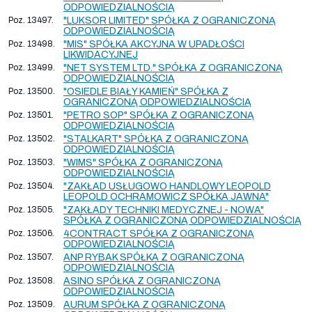
ODPOWIEDZIALNOŚCIĄ
Poz. 13497.
"LUKSOR LIMITED" SPÓŁKA Z OGRANICZONĄ
ODPOWIEDZIALNOŚCIĄ
Poz. 13498.
"MIS" SPÓŁKA AKCYJNA W UPADŁOŚCI
LIKWIDACYJNEJ
Poz. 13499.
"NET SYSTEM LTD." SPÓŁKA Z OGRANICZONĄ
ODPOWIEDZIALNOŚCIĄ
Poz. 13500.
"OSIEDLE BIAŁY KAMIEŃ" SPÓŁKA Z
OGRANICZONĄ ODPOWIEDZIALNOŚCIĄ
Poz. 13501.
"PETRO SOP" SPÓŁKA Z OGRANICZONĄ
ODPOWIEDZIALNOŚCIĄ
Poz. 13502.
"STALKART" SPÓŁKA Z OGRANICZONĄ
ODPOWIEDZIALNOŚCIĄ
Poz. 13503.
"WIMS" SPÓŁKA Z OGRANICZONĄ
ODPOWIEDZIALNOŚCIĄ
Poz. 13504.
"ZAKŁAD USŁUGOWO HANDLOWY LEOPOLD
LEOPOLD OCHRAMOWICZ SPÓŁKA JAWNA"
Poz. 13505.
"ZAKŁADY TECHNIKI MEDYCZNEJ - NOWA"
SPÓŁKA Z OGRANICZONĄ ODPOWIEDZIALNOŚCIĄ
Poz. 13506.
4CONTRACT SPÓŁKA Z OGRANICZONĄ
ODPOWIEDZIALNOŚCIĄ
Poz. 13507.
ANP RYBAK SPÓŁKA Z OGRANICZONĄ
ODPOWIEDZIALNOŚCIĄ
Poz. 13508.
ASINO SPÓŁKA Z OGRANICZONĄ
ODPOWIEDZIALNOŚCIĄ
Poz. 13509.
AURUM SPÓŁKA Z OGRANICZONĄ