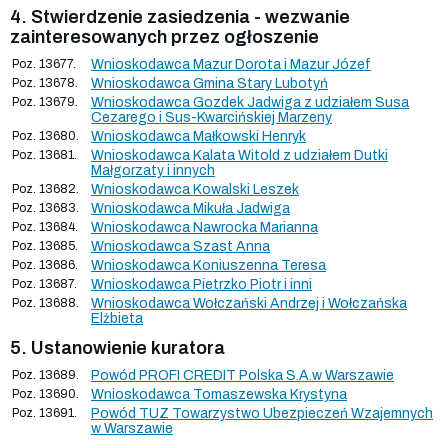
4. Stwierdzenie zasiedzenia - wezwanie
zainteresowanych przez ogłoszenie
Poz. 13677.
Wnioskodawca Mazur Dorota i Mazur Józef
Poz. 13678.
Wnioskodawca Gmina Stary Lubotyń
Poz. 13679.
Wnioskodawca Gozdek Jadwiga z udziałem Susa
Cezarego i Sus-Kwarcińskiej Marzeny
Poz. 13680.
Wnioskodawca Małkowski Henryk
Poz. 13681.
Wnioskodawca Kalata Witold z udziałem Dutki
Małgorzaty i innych
Poz. 13682.
Wnioskodawca Kowalski Leszek
Poz. 13683.
Wnioskodawca Mikuła Jadwiga
Poz. 13684.
Wnioskodawca Nawrocka Marianna
Poz. 13685.
Wnioskodawca Szast Anna
Poz. 13686.
Wnioskodawca Koniuszenna Teresa
Poz. 13687.
Wnioskodawca Pietrzko Piotr i inni
Poz. 13688.
Wnioskodawca Wołczański Andrzej i Wołczańska
Elżbieta
5. Ustanowienie kuratora
Poz. 13689.
Powód PROFI CREDIT Polska S.A.w Warszawie
Poz. 13690.
Wnioskodawca Tomaszewska Krystyna
Poz. 13691.
Powód TUZ Towarzystwo Ubezpieczeń Wzajemnych
w Warszawie