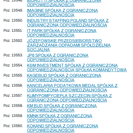
Poz. 13548.
IBOROTTI SPÓŁKA Z OGRANICZONĄ
ODPOWIEDZIALNOŚCIĄ
Poz. 13549.
IMAGINE SPÓŁKA Z OGRANICZONĄ
ODPOWIEDZIALNOŚCIĄ
Poz. 13550.
INDUSTRY STAFFING POLAND SPÓŁKA Z
OGRANICZONĄ ODPOWIEDZIALNOŚCIĄ
Poz. 13551.
IT PARK SPÓŁKA Z OGRANICZONĄ
ODPOWIEDZIALNOŚCIĄ
Poz. 13552.
JÓZEFOWSKIE PRZEDSIĘBIORSTWO
ZARZĄDZANIA ODPADAMI SPÓŁDZIELNIA
SOCJALNA
Poz. 13553.
JP6 SPÓŁKA Z OGRANICZONĄ
ODPOWIEDZIALNOŚCIĄ
Poz. 13554.
K&M INVESTMENT SPÓŁKA Z OGRANICZONĄ
ODPOWIEDZIALNOŚCIĄ SPÓŁKA KOMANDYTOWA
Poz. 13555.
KAGEBUD SPÓŁKA Z OGRANICZONĄ
ODPOWIEDZIALNOŚCIĄ
Poz. 13556.
KANCELARIA PODATKOWA MEDAL SPÓŁKA Z
OGRANICZONĄ ODPOWIEDZIALNOŚCIĄ
Poz. 13557.
KLIMYPOMPYCIEPLA SZCZECIN SPÓŁKA Z
OGRANICZONĄ ODPOWIEDZIALNOŚCIĄ
Poz. 13558.
KM BUD SPÓŁKA Z OGRANICZONĄ
ODPOWIEDZIALNOŚCIĄ
Poz. 13559.
KMNK SPÓŁKA Z OGRANICZONĄ
ODPOWIEDZIALNOŚCIĄ
Poz. 13560.
KOKAND SPÓŁKA Z OGRANICZONĄ
ODPOWIEDZIALNOŚCIĄ