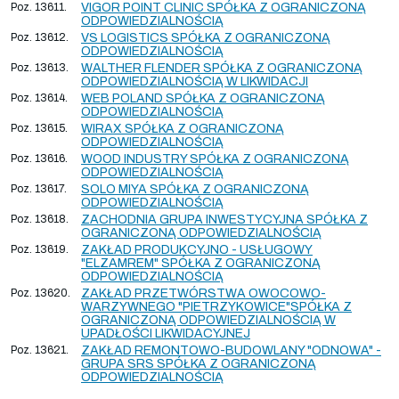
Poz. 13611.
VIGOR POINT CLINIC SPÓŁKA Z OGRANICZONĄ
ODPOWIEDZIALNOŚCIĄ
Poz. 13612.
VS LOGISTICS SPÓŁKA Z OGRANICZONĄ
ODPOWIEDZIALNOŚCIĄ
Poz. 13613.
WALTHER FLENDER SPÓŁKA Z OGRANICZONĄ
ODPOWIEDZIALNOŚCIĄ W LIKWIDACJI
Poz. 13614.
WEB POLAND SPÓŁKA Z OGRANICZONĄ
ODPOWIEDZIALNOŚCIĄ
Poz. 13615.
WIRAX SPÓŁKA Z OGRANICZONĄ
ODPOWIEDZIALNOŚCIĄ
Poz. 13616.
WOOD INDUSTRY SPÓŁKA Z OGRANICZONĄ
ODPOWIEDZIALNOŚCIĄ
Poz. 13617.
SOLO MIYA SPÓŁKA Z OGRANICZONĄ
ODPOWIEDZIALNOŚCIĄ
Poz. 13618.
ZACHODNIA GRUPA INWESTYCYJNA SPÓŁKA Z
OGRANICZONĄ ODPOWIEDZIALNOŚCIĄ
Poz. 13619.
ZAKŁAD PRODUKCYJNO - USŁUGOWY
"ELZAMREM" SPÓŁKA Z OGRANICZONĄ
ODPOWIEDZIALNOŚCIĄ
Poz. 13620.
ZAKŁAD PRZETWÓRSTWA OWOCOWO-
WARZYWNEGO "PIETRZYKOWICE"SPÓŁKA Z
OGRANICZONĄ ODPOWIEDZIALNOŚCIĄ W
UPADŁOŚCI LIKWIDACYJNEJ
Poz. 13621.
ZAKŁAD REMONTOWO-BUDOWLANY "ODNOWA" -
GRUPA SRS SPÓŁKA Z OGRANICZONĄ
ODPOWIEDZIALNOŚCIĄ