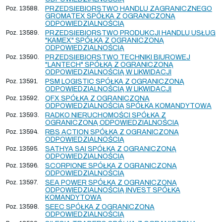
Poz. 13588.
PRZEDSIĘBIORSTWO HANDLU ZAGRANICZNEGO
GROMATEX SPÓŁKA Z OGRANICZONĄ
ODPOWIEDZIALNOŚCIĄ
Poz. 13589.
PRZEDSIĘBIORSTWO PRODUKCJI HANDLU USŁUG
"KAMEX" SPÓŁKA Z OGRANICZONĄ
ODPOWIEDZIALNOŚCIĄ
Poz. 13590.
PRZEDSIĘBIORSTWO TECHNIKI BIUROWEJ
"LANTECH" SPÓŁKA Z OGRANICZONĄ
ODPOWIEDZIALNOŚCIĄ W LIKWIDACJI
Poz. 13591.
PSM LOGISTIC SPÓŁKA Z OGRANICZONĄ
ODPOWIEDZIALNOŚCIĄ W LIKWIDACJI
Poz. 13592.
QFX SPÓŁKA Z OGRANICZONĄ
ODPOWIEDZIALNOŚCIĄ SPÓŁKA KOMANDYTOWA
Poz. 13593.
RADKO NIERUCHOMOŚCI SPÓŁKA Z
OGRANICZONĄ ODPOWIEDZIALNOŚCIĄ
Poz. 13594.
RBS ACTION SPÓŁKA Z OGRANICZONĄ
ODPOWIEDZIALNOŚCIĄ
Poz. 13595.
SATHYA SAI SPÓŁKA Z OGRANICZONĄ
ODPOWIEDZIALNOŚCIĄ
Poz. 13596.
SCORPIONE SPÓŁKA Z OGRANICZONĄ
ODPOWIEDZIALNOŚCIĄ
Poz. 13597.
SEA POWER SPÓŁKA Z OGRANICZONĄ
ODPOWIEDZIALNOŚCIĄ INVEST SPÓŁKA
KOMANDYTOWA
Poz. 13598.
SEEC SPÓŁKA Z OGRANICZONĄ
ODPOWIEDZIALNOŚCIĄ