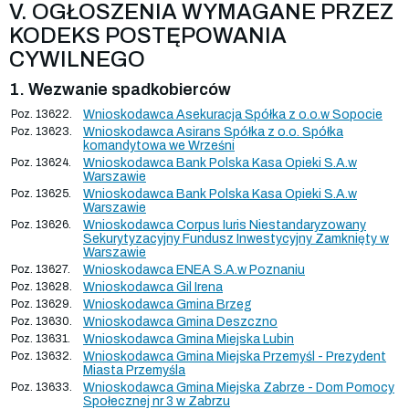
V. OGŁOSZENIA WYMAGANE PRZEZ
KODEKS POSTĘPOWANIA
CYWILNEGO
1. Wezwanie spadkobierców
Poz. 13622.
Wnioskodawca Asekuracja Spółka z o.o.w Sopocie
Poz. 13623.
Wnioskodawca Asirans Spółka z o.o. Spółka
komandytowa we Wrześni
Poz. 13624.
Wnioskodawca Bank Polska Kasa Opieki S.A.w
Warszawie
Poz. 13625.
Wnioskodawca Bank Polska Kasa Opieki S.A.w
Warszawie
Poz. 13626.
Wnioskodawca Corpus Iuris Niestandaryzowany
Sekurytyzacyjny Fundusz Inwestycyjny Zamknięty w
Warszawie
Poz. 13627.
Wnioskodawca ENEA S.A.w Poznaniu
Poz. 13628.
Wnioskodawca Gil Irena
Poz. 13629.
Wnioskodawca Gmina Brzeg
Poz. 13630.
Wnioskodawca Gmina Deszczno
Poz. 13631.
Wnioskodawca Gmina Miejska Lubin
Poz. 13632.
Wnioskodawca Gmina Miejska Przemyśl - Prezydent
Miasta Przemyśla
Poz. 13633.
Wnioskodawca Gmina Miejska Zabrze - Dom Pomocy
Społecznej nr 3 w Zabrzu