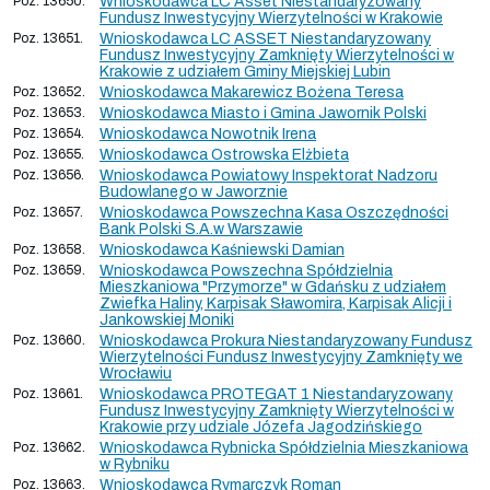
Poz. 13650.
Wnioskodawca LC Asset Niestandaryzowany
Fundusz Inwestycyjny Wierzytelności w Krakowie
Poz. 13651.
Wnioskodawca LC ASSET Niestandaryzowany
Fundusz Inwestycyjny Zamknięty Wierzytelności w
Krakowie z udziałem Gminy Miejskiej Lubin
Poz. 13652.
Wnioskodawca Makarewicz Bożena Teresa
Poz. 13653.
Wnioskodawca Miasto i Gmina Jawornik Polski
Poz. 13654.
Wnioskodawca Nowotnik Irena
Poz. 13655.
Wnioskodawca Ostrowska Elżbieta
Poz. 13656.
Wnioskodawca Powiatowy Inspektorat Nadzoru
Budowlanego w Jaworznie
Poz. 13657.
Wnioskodawca Powszechna Kasa Oszczędności
Bank Polski S.A.w Warszawie
Poz. 13658.
Wnioskodawca Kaśniewski Damian
Poz. 13659.
Wnioskodawca Powszechna Spółdzielnia
Mieszkaniowa "Przymorze" w Gdańsku z udziałem
Zwiefka Haliny, Karpisak Sławomira, Karpisak Alicji i
Jankowskiej Moniki
Poz. 13660.
Wnioskodawca Prokura Niestandaryzowany Fundusz
Wierzytelności Fundusz Inwestycyjny Zamknięty we
Wrocławiu
Poz. 13661.
Wnioskodawca PROTEGAT 1 Niestandaryzowany
Fundusz Inwestycyjny Zamknięty Wierzytelności w
Krakowie przy udziale Józefa Jagodzińskiego
Poz. 13662.
Wnioskodawca Rybnicka Spółdzielnia Mieszkaniowa
w Rybniku
Poz. 13663.
Wnioskodawca Rymarczyk Roman