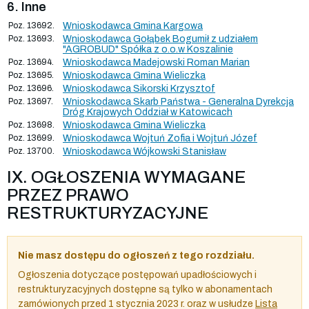
6. Inne
Poz. 13692.
Wnioskodawca Gmina Kargowa
Poz. 13693.
Wnioskodawca Gołąbek Bogumił z udziałem
"AGROBUD" Spółka z o.o.w Koszalinie
Poz. 13694.
Wnioskodawca Madejowski Roman Marian
Poz. 13695.
Wnioskodawca Gmina Wieliczka
Poz. 13696.
Wnioskodawca Sikorski Krzysztof
Poz. 13697.
Wnioskodawca Skarb Państwa - Generalna Dyrekcja
Dróg Krajowych Oddział w Katowicach
Poz. 13698.
Wnioskodawca Gmina Wieliczka
Poz. 13699.
Wnioskodawca Wojtuń Zofia i Wojtuń Józef
Poz. 13700.
Wnioskodawca Wójkowski Stanisław
IX. OGŁOSZENIA WYMAGANE
PRZEZ PRAWO
RESTRUKTURYZACYJNE
Nie masz dostępu do ogłoszeń z tego rozdziału.
Ogłoszenia dotyczące postępowań upadłościowych i
restrukturyzacyjnych dostępne są tylko w abonamentach
zamówionych przed 1 stycznia 2023 r. oraz w usłudze
Lista