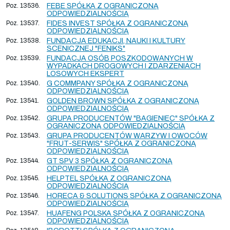
Poz. 13536.
FEBE SPÓŁKA Z OGRANICZONĄ
ODPOWIEDZIALNOŚCIĄ
Poz. 13537.
FIDES INVEST SPÓŁKA Z OGRANICZONĄ
ODPOWIEDZIALNOŚCIĄ
Poz. 13538.
FUNDACJA EDUKACJI, NAUKI I KULTURY
SCENICZNEJ "FENIKS"
Poz. 13539.
FUNDACJA OSÓB POSZKODOWANYCH W
WYPADKACH DROGOWYCH I ZDARZENIACH
LOSOWYCH EKSPERT
Poz. 13540.
G COMMPANY SPÓŁKA Z OGRANICZONĄ
ODPOWIEDZIALNOŚCIĄ
Poz. 13541.
GOLDEN BROWN SPÓŁKA Z OGRANICZONĄ
ODPOWIEDZIALNOŚCIĄ
Poz. 13542.
GRUPA PRODUCENTÓW "BAGIENIEC" SPÓŁKA Z
OGRANICZONĄ ODPOWIEDZIALNOŚCIĄ
Poz. 13543.
GRUPA PRODUCENTÓW WARZYW I OWOCÓW
"FRUT-SERWIS" SPÓŁKA Z OGRANICZONĄ
ODPOWIEDZIALNOŚCIĄ
Poz. 13544.
GT SPV 3 SPÓŁKA Z OGRANICZONĄ
ODPOWIEDZIALNOŚCIĄ
Poz. 13545.
HELPTEL SPÓŁKA Z OGRANICZONĄ
ODPOWIEDZIALNOŚCIĄ
Poz. 13546.
HORECA & SOLUTIONS SPÓŁKA Z OGRANICZONĄ
ODPOWIEDZIALNOŚCIĄ
Poz. 13547.
HUAFENG POLSKA SPÓŁKA Z OGRANICZONĄ
ODPOWIEDZIALNOŚCIĄ