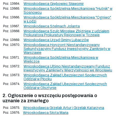
Poz. 13664.
Wnioskodawca Grębowiec Sławomir
Poz. 13665.
Wnioskodawca Spółdzielnia Mieszkaniowa "Hutnik" w
Sosnowcu
Poz. 13666.
Wnioskodawca Spółdzielnia Mieszkaniowa "Ogniwo"
w Łodzi
Poz. 13667.
Wnioskodawca Stelmach Jolanta
Poz. 13668.
Wnioskodawca Szulc Mirosław Zbigniew z udziałem
Prokuratora Prokuratury Rejonowej w Tczewie
Poz. 13669.
Wnioskodawca Urząd Gminy Lubaczów
Poz. 13670.
Wnioskodawca Horyzont Niestandaryzowany
Sekurytyzacyjny Fundusz Inwestycyjny Zamknięty w
Warszawie
Poz. 13671.
Wnioskodawca Spółdzielnia Mieszkaniowa w
Wieliczce
Poz. 13672.
Wnioskodawca Ultimo Niestandaryzowany Fundusz
Inwestycyjny Zamknięty Wierzytelności we Wrocławiu
Poz. 13673.
Wnioskodawca Zakład Ubezpieczeń Społecznych
Oddział w Płocku
Poz. 13674.
Wnioskodawca Zakład Ubezpieczeń Społecznych
Oddział w Olsztynie
2. Ogłoszenie o wszczęciu postępowania o
uznanie za zmarłego
Poz. 13675.
Wnioskodawca Grzelak Artur i Grzelak Katarzyna
Poz. 13676.
Wnioskodawca Słota Maria