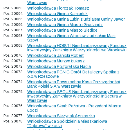
Warszawie
Poz. 20063.
Wnioskodawca Florczak Tomasz
Poz. 20064.
Wnioskodawca Gmina Kamieńsk
Poz. 20065.
Wnioskodawca Gmina Lubin z udziałem Gminy Jawor
Poz. 20066.
Wnioskodawca Gmina Miasto Grudziądz
Poz. 20067.
Wnioskodawca Gmina Miasto Siedlce
Poz. 20068.
Wnioskodawca Gmina Wrocław z udziałem Marii
Szpyt
Poz. 20069.
Wnioskodawca HOIST I Niestandaryzowany Fundusz
Inwestycyjny Zamknięty Wierzytelności we Wrocławiu
Poz. 20070.
Wnioskodawca Janicki Robert
Poz. 20071.
Wnioskodawca Murzyn Łukasz
Poz. 20072.
Wnioskodawca Pogoretska Nadia
Poz. 20073.
Wnioskodawca PGNiG Obrót Detaliczny Spółka z
o.o.w Rzeszowie
Poz. 20074.
Wnioskodawca Powszechna Kasa Oszczędności
Bank Polski S.A.w Warszawie
Poz. 20075.
Wnioskodawca SECUS Niestandaryzowany Fundusz
Inwestycyjny Zamknięty Wierzytelności InSecura w
Warszawie
Poz. 20076.
Wnioskodawca Skarb Państwa - Prezydent Miasta
Łodzi
Poz. 20077.
Wnioskodawca Skrzypek Agnieszka
Poz. 20078.
Wnioskodawca Spółdzielnia Mieszkaniowa
"Dąbrowa" w Łodzi