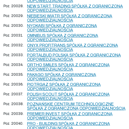
ODPOWIEDZIALNOŚCIĄ
Poz. 20028.
NEW START TRADING SPÓŁKA Z OGRANICZONĄ
ODPOWIEDZIALNOŚCIĄ
Poz. 20029.
NIEBIESKI WIATR SPÓŁKA Z OGRANICZONĄ
ODPOWIEDZIALNOŚCIĄ
Poz. 20030.
NYOKABI SPÓŁKA Z OGRANICZONĄ
ODPOWIEDZIALNOŚCIĄ
Poz. 20031.
OMNIBUS SPÓŁKA Z OGRANICZONĄ
ODPOWIEDZIALNOŚCIĄ
Poz. 20032.
ONYX PROFITRANS SPÓŁKA Z OGRANICZONĄ
ODPOWIEDZIALNOŚCIĄ
Poz. 20033.
PORTALBUD POLSKA SPÓŁKA Z OGRANICZONĄ
ODPOWIEDZIALNOŚCIĄ
Poz. 20034.
ORTHO SMILES SPÓŁKA Z OGRANICZONĄ
ODPOWIEDZIALNOŚCIĄ
Poz. 20035.
PAKAGO SPÓŁKA Z OGRANICZONĄ
ODPOWIEDZIALNOŚCIĄ
Poz. 20036.
PIOTRGAZ SPÓŁKA Z OGRANICZONĄ
ODPOWIEDZIALNOŚCIĄ
Poz. 20037.
POLISH SCOUT SPÓŁKA Z OGRANICZONĄ
ODPOWIEDZIALNOŚCIĄ
Poz. 20038.
POZNAŃSKIE CENTRUM TECHNOLOGICZNE
SPÓŁKA Z OGRANICZONĄ ODPOWIEDZIALNOŚCIĄ
Poz. 20039.
PREMIER INVEST SPÓŁKA Z OGRANICZONĄ
ODPOWIEDZIALNOŚCIĄ
Poz. 20040.
PRO - BUILDING SPÓŁKA Z OGRANICZONĄ
ODPOWIEDZIALNOŚCIĄ