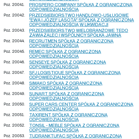
Poz. 20041.
PROSPERO COMPANY SPÓŁKA Z OGRANICZONĄ
ODPOWIEDZIALNOŚCIĄ
Poz. 20042.
PRZEDSIĘBIORSTWO HANDLOWO-USŁUGOWE
"EWA I JÓZEF LASOTA" SPÓŁKA Z OGRANICZONĄ
ODPOWIEDZIALNOŚCIĄ W LIKWIDACJI
Poz. 20043.
PRZEDSIĘBIORSTWO WIELOBRANŻOWE TEDO
ZAWIĄZALEC I WSPÓLNICY SPÓŁKA JAWNA
Poz. 20044.
RECRUTMEN SPÓŁKA Z OGRANICZONĄ
ODPOWIEDZIALNOŚCIĄ
Poz. 20045.
REMEC SPÓŁKA Z OGRANICZONĄ
ODPOWIEDZIALNOŚCIĄ
Poz. 20046.
SENSEYE SPÓŁKA Z OGRANICZONĄ
ODPOWIEDZIALNOŚCIĄ
Poz. 20047.
SFJ LOGISTIQUE SPÓŁKA Z OGRANICZONĄ
ODPOWIEDZIALNOŚCIĄ
Poz. 20048.
SIMAKO SPÓŁKA Z OGRANICZONĄ
ODPOWIEDZIALNOŚCIĄ
Poz. 20049.
SUNART SPÓŁKA Z OGRANICZONĄ
ODPOWIEDZIALNOŚCIĄ
Poz. 20050.
SUPER CARS CENTER SPÓŁKA Z OGRANICZONĄ
ODPOWIEDZIALNOŚCIĄ
Poz. 20051.
TAXIRENT SPÓŁKA Z OGRANICZONĄ
ODPOWIEDZIALNOŚCIĄ
Poz. 20052.
TONSIL - MEBLE SPÓŁKA Z OGRANICZONĄ
ODPOWIEDZIALNOŚCIĄ
Poz. 20053.
TUDRANKTUFAC SPÓŁKA Z OGRANICZONĄ