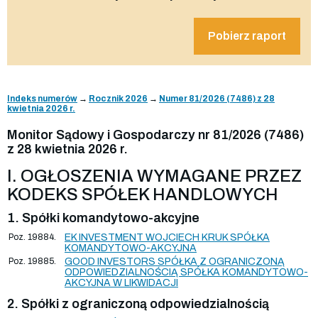
Pobierz raport
Indeks numerów
→
Rocznik 2026
→
Numer 81/2026 (7486) z 28
kwietnia 2026 r.
Monitor Sądowy i Gospodarczy nr 81/2026 (7486)
z 28 kwietnia 2026 r.
I. OGŁOSZENIA WYMAGANE PRZEZ
KODEKS SPÓŁEK HANDLOWYCH
1. Spółki komandytowo-akcyjne
Poz. 19884.
EK INVESTMENT WOJCIECH KRUK SPÓŁKA
KOMANDYTOWO-AKCYJNA
Poz. 19885.
GOOD INVESTORS SPÓŁKA Z OGRANICZONĄ
ODPOWIEDZIALNOŚCIĄ SPÓŁKA KOMANDYTOWO-
AKCYJNA W LIKWIDACJI
2. Spółki z ograniczoną odpowiedzialnością