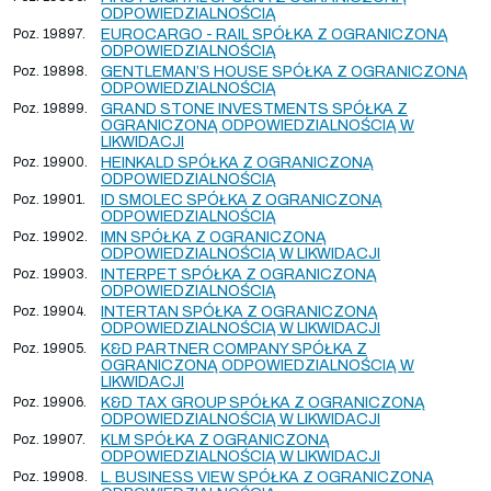
ODPOWIEDZIALNOŚCIĄ
Poz. 19897.
EUROCARGO - RAIL SPÓŁKA Z OGRANICZONĄ
ODPOWIEDZIALNOŚCIĄ
Poz. 19898.
GENTLEMAN’S HOUSE SPÓŁKA Z OGRANICZONĄ
ODPOWIEDZIALNOŚCIĄ
Poz. 19899.
GRAND STONE INVESTMENTS SPÓŁKA Z
OGRANICZONĄ ODPOWIEDZIALNOŚCIĄ W
LIKWIDACJI
Poz. 19900.
HEINKALD SPÓŁKA Z OGRANICZONĄ
ODPOWIEDZIALNOŚCIĄ
Poz. 19901.
ID SMOLEC SPÓŁKA Z OGRANICZONĄ
ODPOWIEDZIALNOŚCIĄ
Poz. 19902.
IMN SPÓŁKA Z OGRANICZONĄ
ODPOWIEDZIALNOŚCIĄ W LIKWIDACJI
Poz. 19903.
INTERPET SPÓŁKA Z OGRANICZONĄ
ODPOWIEDZIALNOŚCIĄ
Poz. 19904.
INTERTAN SPÓŁKA Z OGRANICZONĄ
ODPOWIEDZIALNOŚCIĄ W LIKWIDACJI
Poz. 19905.
K&D PARTNER COMPANY SPÓŁKA Z
OGRANICZONĄ ODPOWIEDZIALNOŚCIĄ W
LIKWIDACJI
Poz. 19906.
K&D TAX GROUP SPÓŁKA Z OGRANICZONĄ
ODPOWIEDZIALNOŚCIĄ W LIKWIDACJI
Poz. 19907.
KLM SPÓŁKA Z OGRANICZONĄ
ODPOWIEDZIALNOŚCIĄ W LIKWIDACJI
Poz. 19908.
L. BUSINESS VIEW SPÓŁKA Z OGRANICZONĄ