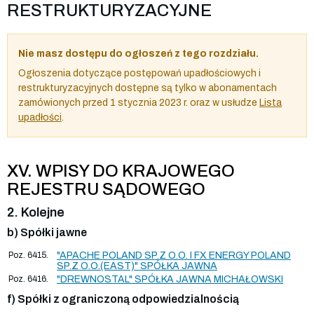
RESTRUKTURYZACYJNE
Nie masz dostępu do ogłoszeń z tego rozdziału.
Ogłoszenia dotyczące postępowań upadłościowych i
restrukturyzacyjnych dostępne są tylko w abonamentach
zamówionych przed 1 stycznia 2023 r. oraz w usłudze
Lista
upadłości
.
XV. WPISY DO KRAJOWEGO
REJESTRU SĄDOWEGO
2. Kolejne
b) Spółki jawne
Poz. 6415.
"APACHE POLAND SP.Z O.O. I FX ENERGY POLAND
SP.Z O.O.(EAST)" SPÓŁKA JAWNA
Poz. 6416.
"DREWNOSTAL" SPÓŁKA JAWNA MICHAŁOWSKI
f) Spółki z ograniczoną odpowiedzialnością