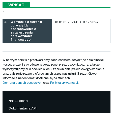
WPISAĆ
1
3.
Wzmianka o złożeniu
OD 01.01.2024 DO 31.12.2024
uchwały lub
postanowienia o
zatwierdzeniu
sprawozdania
finansowego
W naszym serwisie przetwarzamy dane osobowe dotyczące działalności
gospodarczej i zawodowej prowadzonej przez osoby fizyczne, a także
wykorzystujemy pliki cookies w celu zapewnienia prawidłowego działania
oraz dalszego rozwoju oferowanych przez nas usług. Szczegółowe
informacje na ten temat dostępne są na stronach:
Ochrona danych osobowych
oraz
Polityka prywatności
.
Nasza oferta
Dokumentacja API