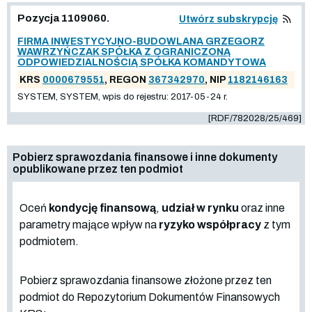
Pozycja 1109060.
Utwórz subskrypcję
FIRMA INWESTYCYJNO-BUDOWLANA GRZEGORZ
WAWRZYŃCZAK SPÓŁKA Z OGRANICZONĄ
ODPOWIEDZIALNOŚCIĄ SPÓŁKA KOMANDYTOWA
KRS
0000679551
, REGON
367342970
, NIP
1182146163
SYSTEM, SYSTEM, wpis do rejestru: 2017-05-24 r.
[RDF/782028/25/469]
Pobierz sprawozdania finansowe i inne dokumenty
opublikowane przez ten podmiot
Oceń
kondycję finansową
,
udział w rynku
oraz inne
parametry mające wpływ na
ryzyko współpracy
z tym
podmiotem.
Pobierz sprawozdania finansowe złożone przez ten
podmiot do Repozytorium Dokumentów Finansowych