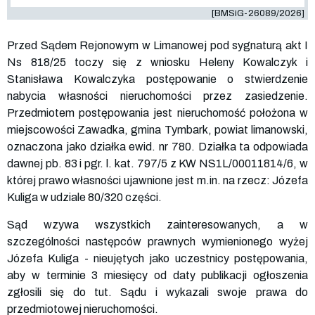
[BMSiG-26089/2026]
Przed Sądem Rejonowym w Limanowej pod sygnaturą akt I
Ns 818/25 toczy się z wniosku Heleny Kowalczyk i
Stanisława Kowalczyka postępowanie o stwierdzenie
nabycia własności nieruchomości przez zasiedzenie.
Przedmiotem postępowania jest nieruchomość położona w
miejscowości Zawadka, gmina Tymbark, powiat limanowski,
oznaczona jako działka ewid. nr 780. Działka ta odpowiada
dawnej pb. 83 i pgr. l. kat. 797/5 z KW NS1L/00011814/6, w
której prawo własności ujawnione jest m.in. na rzecz: Józefa
Kuliga w udziale 80/320 części.
Sąd wzywa wszystkich zainteresowanych, a w
szczególności następców prawnych wymienionego wyżej
Józefa Kuliga - nieujętych jako uczestnicy postępowania,
aby w terminie 3 miesięcy od daty publikacji ogłoszenia
zgłosili się do tut. Sądu i wykazali swoje prawa do
przedmiotowej nieruchomości.