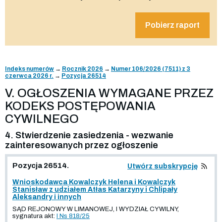
Pobierz raport
Indeks numerów
→
Rocznik 2026
→
Numer 106/2026 (7511) z 3
czerwca 2026 r.
→
Pozycja 26514
V. OGŁOSZENIA WYMAGANE PRZEZ
KODEKS POSTĘPOWANIA
CYWILNEGO
4. Stwierdzenie zasiedzenia - wezwanie
zainteresowanych przez ogłoszenie
Pozycja 26514.
Utwórz subskrypcję
Wnioskodawca Kowalczyk Helena i Kowalczyk
Stanisław z udziałem Atłas Katarzyny i Chlipały
Aleksandry i innych
SĄD REJONOWY W LIMANOWEJ, I WYDZIAŁ CYWILNY,
sygnatura akt:
I Ns 818/25