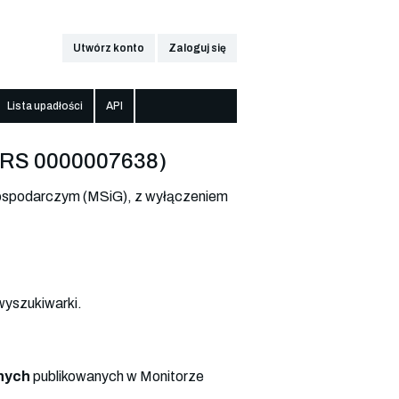
Utwórz konto
Zaloguj się
Lista upadłości
API
RS 0000007638)
ospodarczym (MSiG), z wyłączeniem
wyszukiwarki.
nych
publikowanych w Monitorze