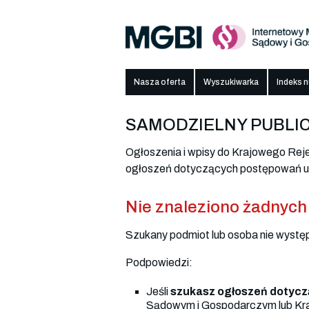
Nasza oferta
Wyszukiwarka
Indeks 
SAMODZIELNY PUBLIC
Ogłoszenia i wpisy do Krajowego Re
ogłoszeń dotyczących postępowań up
Nie znaleziono żadnych
Szukany podmiot lub osoba nie wystę
Podpowiedzi:
Jeśli
szukasz ogłoszeń dotycz
Sądowym i Gospodarczym lub Kra