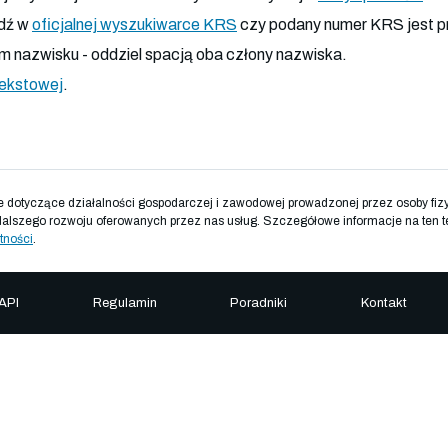
dź w
oficjalnej wyszukiwarce KRS
czy podany numer KRS jest p
 nazwisku - oddziel spacją oba człony nazwiska.
tekstowej
.
otyczące działalności gospodarczej i zawodowej prowadzonej przez osoby fizyc
dalszego rozwoju oferowanych przez nas usług. Szczegółowe informacje na ten t
tności
.
API
Regulamin
Poradniki
Kontakt