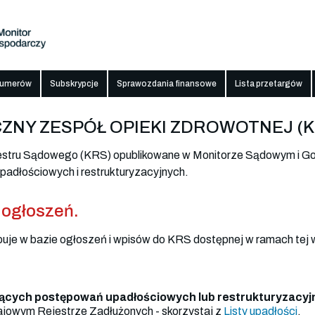
numerów
Subskrypcje
Sprawozdania finansowe
Lista przetargów
ZNY ZESPÓŁ OPIEKI ZDROWOTNEJ (K
jestru Sądowego (KRS) opublikowane w Monitorze Sądowym i G
adłościowych i restrukturyzacyjnych.
 ogłoszeń.
puje w bazie ogłoszeń i wpisów do KRS dostępnej w ramach tej 
ących postępowań upadłościowych lub restrukturyzacyj
jowym Rejestrze Zadłużonych - skorzystaj z
Listy upadłości
.