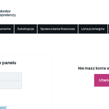
numerów
Subskrypcje
Sprawozdania finansowe
Lista przetargów
 panelu
Nie masz konta w
Utwó
asła?