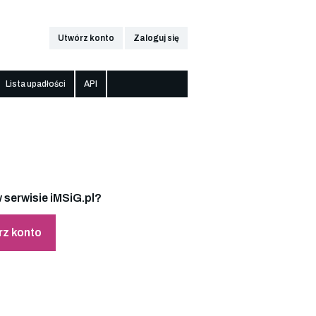
Utwórz konto
Zaloguj się
Lista upadłości
API
 serwisie iMSiG.pl?
rz konto