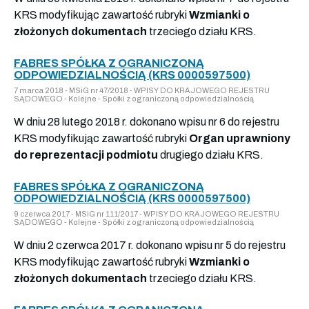
KRS modyfikując zawartość rubryki
Wzmianki o
złożonych dokumentach
trzeciego działu KRS.
FABRES SPÓŁKA Z OGRANICZONĄ
ODPOWIEDZIALNOŚCIĄ (KRS 0000597500)
7 marca 2018 - MSiG nr 47/2018 - WPISY DO KRAJOWEGO REJESTRU
SĄDOWEGO - Kolejne - Spółki z ograniczoną odpowiedzialnością
W dniu 28 lutego 2018 r. dokonano wpisu nr 6 do rejestru
KRS modyfikując zawartość rubryki
Organ uprawniony
do reprezentacji podmiotu
drugiego działu KRS.
FABRES SPÓŁKA Z OGRANICZONĄ
ODPOWIEDZIALNOŚCIĄ (KRS 0000597500)
9 czerwca 2017 - MSiG nr 111/2017 - WPISY DO KRAJOWEGO REJESTRU
SĄDOWEGO - Kolejne - Spółki z ograniczoną odpowiedzialnością
W dniu 2 czerwca 2017 r. dokonano wpisu nr 5 do rejestru
KRS modyfikując zawartość rubryki
Wzmianki o
złożonych dokumentach
trzeciego działu KRS.