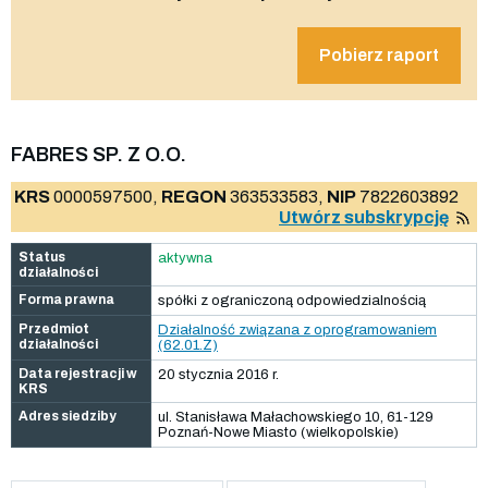
Pobierz raport
FABRES SP. Z O.O.
KRS
0000597500,
REGON
363533583,
NIP
7822603892
Utwórz subskrypcję
Status
aktywna
działalności
Forma prawna
spółki z ograniczoną odpowiedzialnością
Przedmiot
Działalność związana z oprogramowaniem
działalności
(62.01.Z)
Data rejestracji w
20 stycznia 2016 r.
KRS
Adres siedziby
ul. Stanisława Małachowskiego 10, 61-129
Poznań-Nowe Miasto (wielkopolskie)