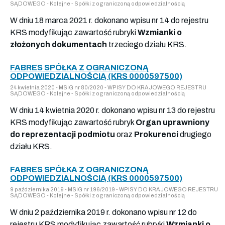
SĄDOWEGO - Kolejne - Spółki z ograniczoną odpowiedzialnością
W dniu 18 marca 2021 r. dokonano wpisu nr 14 do rejestru
KRS modyfikując zawartość rubryki
Wzmianki o
złożonych dokumentach
trzeciego działu KRS.
FABRES SPÓŁKA Z OGRANICZONĄ
ODPOWIEDZIALNOŚCIĄ (KRS 0000597500)
24 kwietnia 2020 - MSiG nr 80/2020 - WPISY DO KRAJOWEGO REJESTRU
SĄDOWEGO - Kolejne - Spółki z ograniczoną odpowiedzialnością
W dniu 14 kwietnia 2020 r. dokonano wpisu nr 13 do rejestru
KRS modyfikując zawartość rubryk
Organ uprawniony
do reprezentacji podmiotu
oraz
Prokurenci
drugiego
działu KRS.
FABRES SPÓŁKA Z OGRANICZONĄ
ODPOWIEDZIALNOŚCIĄ (KRS 0000597500)
9 października 2019 - MSiG nr 196/2019 - WPISY DO KRAJOWEGO REJESTRU
SĄDOWEGO - Kolejne - Spółki z ograniczoną odpowiedzialnością
W dniu 2 października 2019 r. dokonano wpisu nr 12 do
rejestru KRS modyfikując zawartość rubryki
Wzmianki o