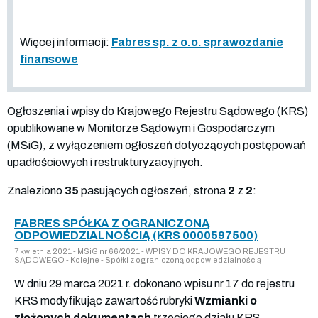
Więcej informacji:
Fabres sp. z o.o. sprawozdanie
finansowe
Ogłoszenia i wpisy do Krajowego Rejestru Sądowego (KRS)
opublikowane w Monitorze Sądowym i Gospodarczym
(MSiG), z wyłączeniem ogłoszeń dotyczących postępowań
upadłościowych i restrukturyzacyjnych.
Znaleziono
35
pasujących ogłoszeń, strona
2
z
2
:
FABRES SPÓŁKA Z OGRANICZONĄ
ODPOWIEDZIALNOŚCIĄ (KRS 0000597500)
7 kwietnia 2021 - MSiG nr 66/2021 - WPISY DO KRAJOWEGO REJESTRU
SĄDOWEGO - Kolejne - Spółki z ograniczoną odpowiedzialnością
W dniu 29 marca 2021 r. dokonano wpisu nr 17 do rejestru
KRS modyfikując zawartość rubryki
Wzmianki o
złożonych dokumentach
trzeciego działu KRS.