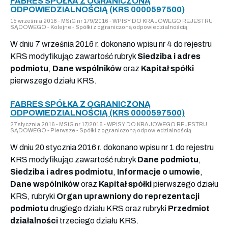
FABRES SPÓŁKA Z OGRANICZONĄ
ODPOWIEDZIALNOŚCIĄ (KRS 0000597500)
15 września 2016 - MSiG nr 179/2016 - WPISY DO KRAJOWEGO REJESTRU
SĄDOWEGO - Kolejne - Spółki z ograniczoną odpowiedzialnością
W dniu 7 września 2016 r. dokonano wpisu nr 4 do rejestru
KRS modyfikując zawartość rubryk
Siedziba i adres
podmiotu
,
Dane wspólników
oraz
Kapitał spółki
pierwszego działu KRS.
FABRES SPÓŁKA Z OGRANICZONĄ
ODPOWIEDZIALNOŚCIĄ (KRS 0000597500)
27 stycznia 2016 - MSiG nr 17/2016 - WPISY DO KRAJOWEGO REJESTRU
SĄDOWEGO - Pierwsze - Spółki z ograniczoną odpowiedzialnością
W dniu 20 stycznia 2016 r. dokonano wpisu nr 1 do rejestru
KRS modyfikując zawartość rubryk
Dane podmiotu
,
Siedziba i adres podmiotu
,
Informacje o umowie
,
Dane wspólników
oraz
Kapitał spółki
pierwszego działu
KRS, rubryki
Organ uprawniony do reprezentacji
podmiotu
drugiego działu KRS oraz rubryki
Przedmiot
działalności
trzeciego działu KRS.