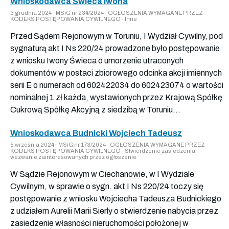
Wnioskodawca Świeca Iwona
3 grudnia 2024 - MSiG nr 234/2024 - OGŁOSZENIA WYMAGANE PRZEZ
KODEKS POSTĘPOWANIA CYWILNEGO - Inne
Przed Sądem Rejonowym w Toruniu, I Wydział Cywilny, pod
sygnaturą akt I Ns 220/24 prowadzone było postępowanie
z wniosku Iwony Świeca o umorzenie utraconych
dokumentów w postaci zbiorowego odcinka akcji imiennych
serii E o numerach od 602422034 do 602423074 o wartości
nominalnej 1 zł każda, wystawionych przez Krajową Spółkę
Cukrową Spółkę Akcyjną z siedzibą w Toruniu...
Wnioskodawca Budnicki Wojciech Tadeusz
5 września 2024 - MSiG nr 173/2024 - OGŁOSZENIA WYMAGANE PRZEZ
KODEKS POSTĘPOWANIA CYWILNEGO - Stwierdzenie zasiedzenia -
wezwanie zainteresowanych przez ogłoszenie
W Sądzie Rejonowym w Ciechanowie, w I Wydziale
Cywilnym, w sprawie o sygn. akt I Ns 220/24 toczy się
postępowanie z wniosku Wojciecha Tadeusza Budnickiego
z udziałem Aurelii Marii Sierly o stwierdzenie nabycia przez
zasiedzenie własności nieruchomości położonej w