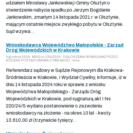
udziałem Mirosławy Jankowskiej i Gminy Olsztyn o
stwierdzenie nabycia spadku po Jerzym Bogdanie
Jankowskim, zmarłym 14 listopada 2021 r. w Olsztynie,
mającym ostatnie miejsce zwykłego pobytu w Olsztynie.
Sąd wzywa...
Wnioskodawca Województwo Małopolskie - Zarząd
Dróg Wojewódzkich w Krakowie
4 grudnia 2024 - MSiG nr 235/2024 - OGŁOSZENIA WYMAGANE PRZEZ
KODEKS POSTĘPOWANIA CYWILNEGO - Inne
Referendarz sądowy w Sądzie Rejonowym dla Krakowa-
Śródmieścia w Krakowie, I Wydział Cywilny, informuje, iż w
dniu 14 listopada 2024 roku w sprawie z wniosku
Województwa Małopolskiego - Zarządu Dróg
Wojewódzkich w Krakowie, pod sygnaturą akt I Ns
220/24/S wydano postanowienie o zezwoleniu
wnioskodawcy na złożenie - na okres 10 lat - kwoty
13.610,00 zł (trzynaście tysięcy...