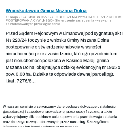
Wnioskodawca Gmina Mszana Dolna
16 maja 2024 - MSiG nr 95/2024 - OGŁOSZENIA WYMAGANE PRZEZ KODEKS
POSTĘPOWANIA CYWILNEGO - Stwierdzenie zasiedzenia - wezwanie
zainteresowanych przez ogłoszenie
Przed Sądem Rejonowym w Limanowej pod sygnaturą akt I
Ns 220/24 toczy się z wniosku Gminy Mszana Dolna
postępowanie o stwierdzenie nabycia własności
nieruchomości przez zasiedzenie, którego przedmiotem
jest nieruchomość położona w Kasince Małej, gmina
Mszana Dolna, obejmująca działkę ewidencyjną nr 1965 o
pow. 0,08 ha. Działka ta odpowiada dawnej parceli pgr.
l.kat. 7276/8...
W naszym serwisie przetwarzamy dane osobowe dotyczące działalności
gospodarczej i zawodowej prowadzonej przez osoby fizyczne, a także
wykorzystujemy pliki cookies w celu zapewnienia prawidłowego działania
oraz dalszego rozwoju oferowanych przez nas usług. Szczegółowe