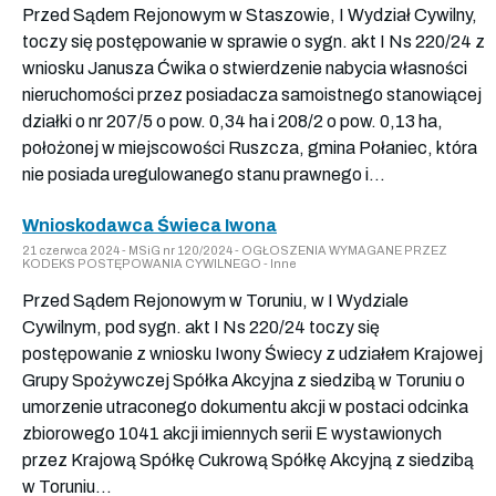
Przed Sądem Rejonowym w Staszowie, I Wydział Cywilny,
toczy się postępowanie w sprawie o sygn. akt I Ns 220/24 z
wniosku Janusza Ćwika o stwierdzenie nabycia własności
nieruchomości przez posiadacza samoistnego stanowiącej
działki o nr 207/5 o pow. 0,34 ha i 208/2 o pow. 0,13 ha,
położonej w miejscowości Ruszcza, gmina Połaniec, która
nie posiada uregulowanego stanu prawnego i...
Wnioskodawca Świeca Iwona
21 czerwca 2024 - MSiG nr 120/2024 - OGŁOSZENIA WYMAGANE PRZEZ
KODEKS POSTĘPOWANIA CYWILNEGO - Inne
Przed Sądem Rejonowym w Toruniu, w I Wydziale
Cywilnym, pod sygn. akt I Ns 220/24 toczy się
postępowanie z wniosku Iwony Świecy z udziałem Krajowej
Grupy Spożywczej Spółka Akcyjna z siedzibą w Toruniu o
umorzenie utraconego dokumentu akcji w postaci odcinka
zbiorowego 1041 akcji imiennych serii E wystawionych
przez Krajową Spółkę Cukrową Spółkę Akcyjną z siedzibą
w Toruniu...