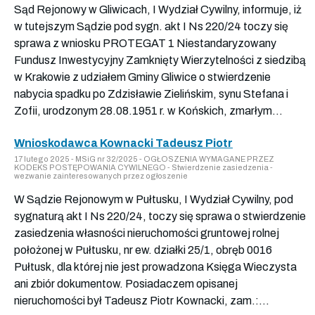
Sąd Rejonowy w Gliwicach, I Wydział Cywilny, informuje, iż
w tutejszym Sądzie pod sygn. akt I Ns 220/24 toczy się
sprawa z wniosku PROTEGAT 1 Niestandaryzowany
Fundusz Inwestycyjny Zamknięty Wierzytelności z siedzibą
w Krakowie z udziałem Gminy Gliwice o stwierdzenie
nabycia spadku po Zdzisławie Zielińskim, synu Stefana i
Zofii, urodzonym 28.08.1951 r. w Końskich, zmarłym...
Wnioskodawca Kownacki Tadeusz Piotr
17 lutego 2025 - MSiG nr 32/2025 - OGŁOSZENIA WYMAGANE PRZEZ
KODEKS POSTĘPOWANIA CYWILNEGO - Stwierdzenie zasiedzenia -
wezwanie zainteresowanych przez ogłoszenie
W Sądzie Rejonowym w Pułtusku, I Wydział Cywilny, pod
sygnaturą akt I Ns 220/24, toczy się sprawa o stwierdzenie
zasiedzenia własności nieruchomości gruntowej rolnej
położonej w Pułtusku, nr ew. działki 25/1, obręb 0016
Pułtusk, dla której nie jest prowadzona Księga Wieczysta
ani zbiór dokumentow. Posiadaczem opisanej
nieruchomości był Tadeusz Piotr Kownacki, zam.:...