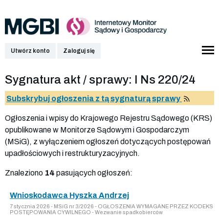
Utwórz konto
Zaloguj się
Sygnatura akt / sprawy: I Ns 220/24
Subskrybuj ogłoszenia z tą sygnaturą sprawy
Ogłoszenia i wpisy do Krajowego Rejestru Sądowego (KRS)
opublikowane w Monitorze Sądowym i Gospodarczym
(MSiG), z wyłączeniem ogłoszeń dotyczących postępowań
upadłościowych i restrukturyzacyjnych.
Znaleziono
14
pasujących ogłoszeń:
Wnioskodawca Hyszka Andrzej
7 stycznia 2026 - MSiG nr 3/2026 - OGŁOSZENIA WYMAGANE PRZEZ KODEKS
POSTĘPOWANIA CYWILNEGO - Wezwanie spadkobierców