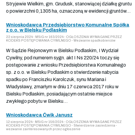
Stryjewie Wielkim, gm. Grudusk, stanowiącej działkę gruntu
o powierzchni 0,1305 ha, oznaczoną w ewidencji gruntów...
Wnioskodawca Przedsiębiorstwo Komunalne Spółka
z o.o. w Bielsku Podlaskim
22 sierpnia 2024 - MSiG nr 163/2024 - OGŁOSZENIA WYMAGANE PRZEZ
KODEKS POSTĘPOWANIA CYWILNEGO - Wezwanie spadkobierców
W Sądzie Rejonowym w Bielsku Podlaskim, I Wydział
Cywilny, pod numerem sygn. akt I Ns 220/24 toczy się
postępowanie z wniosku Przedsiębiorstwa Komunalnego
sp. z o.o. w Bielsku Podlaskim o stwierdzenie nabycia
spadku po Franciszku Karolczuk, synu Mariana i
Władysławy, zmarłym w dniu 17 czerwca 2017 roku w
Bielsku Podlaskim, posiadającym ostatnie miejsce
zwykłego pobytu w Bielsku...
Wnioskodawca Ćwik Janusz
12 sierpnia 2024 - MSiG nr 156/2024 - OGŁOSZENIA WYMAGANE PRZEZ
KODEKS POSTĘPOWANIA CYWILNEGO - Stwierdzenie zasiedzenia -
wezwanie zainteresowanych przez ogłoszenie