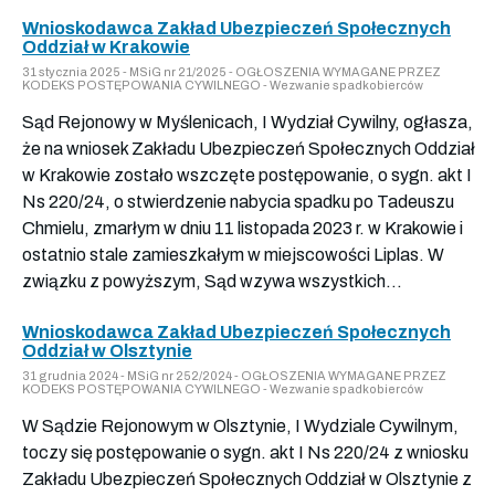
Wnioskodawca Zakład Ubezpieczeń Społecznych
Oddział w Krakowie
31 stycznia 2025 - MSiG nr 21/2025 - OGŁOSZENIA WYMAGANE PRZEZ
KODEKS POSTĘPOWANIA CYWILNEGO - Wezwanie spadkobierców
Sąd Rejonowy w Myślenicach, I Wydział Cywilny, ogłasza,
że na wniosek Zakładu Ubezpieczeń Społecznych Oddział
w Krakowie zostało wszczęte postępowanie, o sygn. akt I
Ns 220/24, o stwierdzenie nabycia spadku po Tadeuszu
Chmielu, zmarłym w dniu 11 listopada 2023 r. w Krakowie i
ostatnio stale zamieszkałym w miejscowości Liplas. W
związku z powyższym, Sąd wzywa wszystkich...
Wnioskodawca Zakład Ubezpieczeń Społecznych
Oddział w Olsztynie
31 grudnia 2024 - MSiG nr 252/2024 - OGŁOSZENIA WYMAGANE PRZEZ
KODEKS POSTĘPOWANIA CYWILNEGO - Wezwanie spadkobierców
W Sądzie Rejonowym w Olsztynie, I Wydziale Cywilnym,
toczy się postępowanie o sygn. akt I Ns 220/24 z wniosku
Zakładu Ubezpieczeń Społecznych Oddział w Olsztynie z