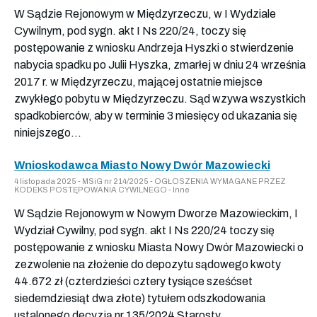
W Sądzie Rejonowym w Międzyrzeczu, w I Wydziale
Cywilnym, pod sygn. akt I Ns 220/24, toczy się
postępowanie z wniosku Andrzeja Hyszki o stwierdzenie
nabycia spadku po Julii Hyszka, zmarłej w dniu 24 września
2017 r. w Międzyrzeczu, mającej ostatnie miejsce
zwykłego pobytu w Międzyrzeczu. Sąd wzywa wszystkich
spadkobierców, aby w terminie 3 miesięcy od ukazania się
niniejszego...
Wnioskodawca Miasto Nowy Dwór Mazowiecki
4 listopada 2025 - MSiG nr 214/2025 - OGŁOSZENIA WYMAGANE PRZEZ
KODEKS POSTĘPOWANIA CYWILNEGO - Inne
W Sądzie Rejonowym w Nowym Dworze Mazowieckim, I
Wydział Cywilny, pod sygn. akt I Ns 220/24 toczy się
postępowanie z wniosku Miasta Nowy Dwór Mazowiecki o
zezwolenie na złożenie do depozytu sądowego kwoty
44.672 zł (czterdzieści cztery tysiące sześćset
siedemdziesiąt dwa złote) tytułem odszkodowania
ustalonego decyzją nr 135/2024 Starosty