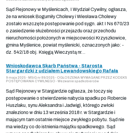
Sąd Rejonowy w Myślenicach, I Wydział Cywilny, ogłasza,
że na wniosek Bogumiły Cholewy i Wiesława Cholewy
zostało wszczęte postępowanie pod sygn. akt I Ns 670/23
o zasiedzenie służebności przejazdu oraz przechodu
nieruchomości położonych w miejscowości Krzyszkowice,
gmina Myślenice, powiat myślenicki, oznaczonych jako: -
dz. 542/18 obj. Księgą Wieczystą nr...
Wnioskodawca Skarb Państwa - Starosta
Stargardzki z udziałem Lewandowskiego Rafała
9 maja 2025 - MSiG nr 89/2025 - OGŁOSZENIA WYMAGANE PRZEZ KODEKS
POSTĘPOWANIA CYWILNEGO - Wezwanie spadkobierców
Sąd Rejonowy w Stargardzie ogłasza, że toczy się
postępowanie o stwierdzenie nabycia spadku po Robercie
Huszlaku, synu Aleksandra i Jadwigi, którego zwłoki
znaleziono w dniu 13 września 2018 r. w Stargardzie i
mającym tam ostatnie miejsce zwykłego pobytu. Sąd nie
ma wiedzy co do istnienia majątku spadkowego. Sąd