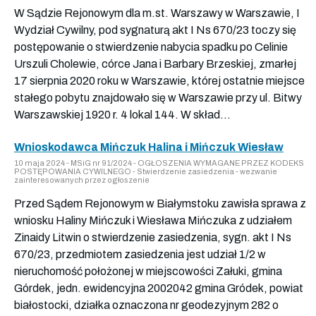
W Sądzie Rejonowym dla m.st. Warszawy w Warszawie, I
Wydział Cywilny, pod sygnaturą akt I Ns 670/23 toczy się
postępowanie o stwierdzenie nabycia spadku po Celinie
Urszuli Cholewie, córce Jana i Barbary Brzeskiej, zmarłej
17 sierpnia 2020 roku w Warszawie, której ostatnie miejsce
stałego pobytu znajdowało się w Warszawie przy ul. Bitwy
Warszawskiej 1920 r. 4 lokal 144. W skład...
Wnioskodawca Mińczuk Halina i Mińczuk Wiesław
10 maja 2024 - MSiG nr 91/2024 - OGŁOSZENIA WYMAGANE PRZEZ KODEKS
POSTĘPOWANIA CYWILNEGO - Stwierdzenie zasiedzenia - wezwanie
zainteresowanych przez ogłoszenie
Przed Sądem Rejonowym w Białymstoku zawisła sprawa z
wniosku Haliny Mińczuk i Wiesława Mińczuka z udziałem
Zinaidy Litwin o stwierdzenie zasiedzenia, sygn. akt I Ns
670/23, przedmiotem zasiedzenia jest udział 1/2 w
nieruchomość położonej w miejscowości Załuki, gmina
Górdek, jedn. ewidencyjna 2002042 gmina Gródek, powiat
białostocki, działka oznaczona nr geodezyjnym 282 o