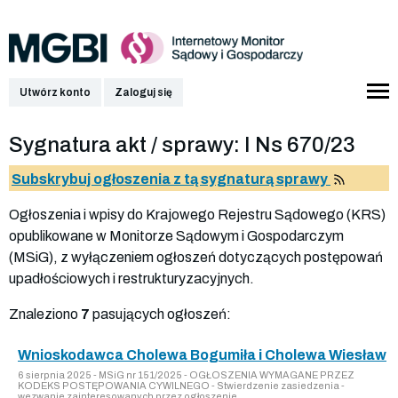
Utwórz konto
Zaloguj się
Sygnatura akt / sprawy: I Ns 670/23
Subskrybuj ogłoszenia z tą sygnaturą sprawy
Ogłoszenia i wpisy do Krajowego Rejestru Sądowego (KRS)
opublikowane w Monitorze Sądowym i Gospodarczym
(MSiG), z wyłączeniem ogłoszeń dotyczących postępowań
upadłościowych i restrukturyzacyjnych.
Znaleziono
7
pasujących ogłoszeń:
Wnioskodawca Cholewa Bogumiła i Cholewa Wiesław
6 sierpnia 2025 - MSiG nr 151/2025 - OGŁOSZENIA WYMAGANE PRZEZ
KODEKS POSTĘPOWANIA CYWILNEGO - Stwierdzenie zasiedzenia -
wezwanie zainteresowanych przez ogłoszenie