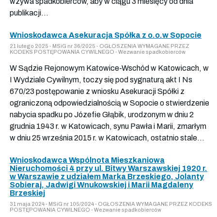
wzywa spadkobierców, aby w ciągu 3 miesięcy od dnia
publikacji...
Wnioskodawca Asekuracja Spółka z o.o.w Sopocie
21 lutego 2025 - MSiG nr 36/2025 - OGŁOSZENIA WYMAGANE PRZEZ
KODEKS POSTĘPOWANIA CYWILNEGO - Wezwanie spadkobierców
W Sądzie Rejonowym Katowice-Wschód w Katowicach, w
I Wydziale Cywilnym, toczy się pod sygnaturą akt I Ns
670/23 postępowanie z wniosku Asekuracji Spółki z
ograniczoną odpowiedzialnością w Sopocie o stwierdzenie
nabycia spadku po Józefie Głąbik, urodzonym w dniu 2
grudnia 1943 r. w Katowicach, synu Pawła i Marii, zmarłym
w dniu 25 września 2015 r. w Katowicach, ostatnio stale...
Wnioskodawca Wspólnota Mieszkaniowa
Nieruchomości 4 przy ul. Bitwy Warszawskiej 1920 r.
w Warszawie z udziałem Marka Brzeskiego, Jolanty
Sobieraj, Jadwigi Wnukowskiej i Marii Magdaleny
Brzeskiej
31 maja 2024 - MSiG nr 105/2024 - OGŁOSZENIA WYMAGANE PRZEZ KODEKS
POSTĘPOWANIA CYWILNEGO - Wezwanie spadkobierców