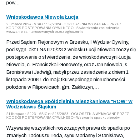
pow...
Wnioskodawca Niewola Łucja
20 marca 2024 - MSiG nr 57/2024 - OGŁOSZENIA WYMAGANE PRZEZ
KODEKS POSTĘPOWANIA CYWILNEGO - Stwierdzenie zasiedzenia -
wezwanie zainteresowanych przez ogłoszenie
Przed Sądem Rejonowym w Brzesku, I Wydział Cywilny,
pod sygn. akt I Ns 670/23 z wniosku Łucji Niewola toczy się
postępowanie o stwierdzenie, że wnioskodawczyni Łucja
Niewola, c. Franciszka i Genowefy, oraz Jan Niewola, s.
Bronisława i Jadwigi, nabyli przez zasiedzenie z dniem 1
listopada 2008 r. do majątku wspólnego nieruchomości
położone w Filipowicach, gm. Zakliczyn,...
Wnioskodawca Spółdzielnia Mieszkaniowa "ROW" w
Wodzisławiu Śląskim
21 listopada 2023 - MSiG nr 225/2023 - OGŁOSZENIA WYMAGANE PRZEZ
KODEKS POSTĘPOWANIA CYWILNEGO - Wezwanie spadkobierców
Wzywa się wszystkich roszczących prawa do spadku po
zmarłych Tadeuszu Teda, synu Marianny i Stanisława,