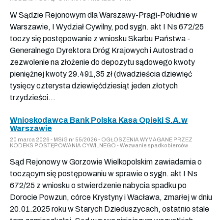
W Sądzie Rejonowym dla Warszawy-Pragi-Południe w
Warszawie, I Wydział Cywilny, pod sygn. akt I Ns 672/25
toczy się postępowanie z wniosku Skarbu Państwa -
Generalnego Dyrektora Dróg Krajowych i Autostrad o
zezwolenie na złożenie do depozytu sądowego kwoty
pieniężnej kwoty 29.491,35 zł (dwadzieścia dziewięć
tysięcy czterysta dziewięćdziesiąt jeden złotych
trzydzieści...
Wnioskodawca Bank Polska Kasa Opieki S.A.w
Warszawie
20 marca 2026 - MSiG nr 55/2026 - OGŁOSZENIA WYMAGANE PRZEZ
KODEKS POSTĘPOWANIA CYWILNEGO - Wezwanie spadkobierców
Sąd Rejonowy w Gorzowie Wielkopolskim zawiadamia o
toczącym się postępowaniu w sprawie o sygn. akt I Ns
672/25 z wniosku o stwierdzenie nabycia spadku po
Dorocie Powzun, córce Krystyny i Wacława, zmarłej w dniu
20.01.2025 roku w Starych Dzieduszycach, ostatnio stale