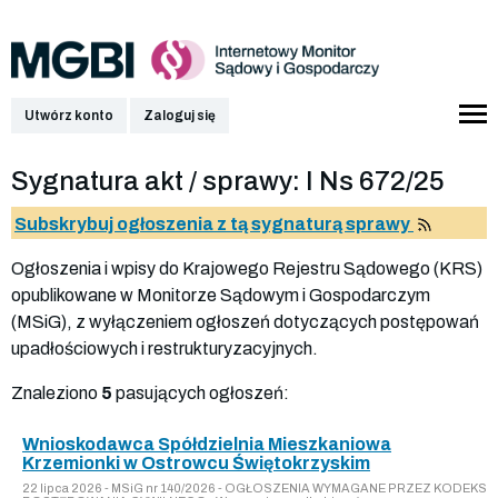
Utwórz konto
Zaloguj się
Sygnatura akt / sprawy: I Ns 672/25
Subskrybuj ogłoszenia z tą sygnaturą sprawy
Ogłoszenia i wpisy do Krajowego Rejestru Sądowego (KRS)
opublikowane w Monitorze Sądowym i Gospodarczym
(MSiG), z wyłączeniem ogłoszeń dotyczących postępowań
upadłościowych i restrukturyzacyjnych.
Znaleziono
5
pasujących ogłoszeń:
Wnioskodawca Spółdzielnia Mieszkaniowa
Krzemionki w Ostrowcu Świętokrzyskim
22 lipca 2026 - MSiG nr 140/2026 - OGŁOSZENIA WYMAGANE PRZEZ KODEKS