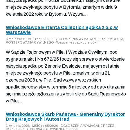
nabycia spadku po Piotrze Bochenku, mającym ostatnie
miejsce zwykłego pobytu w Bytomiu, zmarłym w dniu 9
kwietnia 2022 roku w Bytomiu. Wzywa...
Wnioskodawca Ententa Collection Spółka z o.o.w
Warszawie
6 maja 2026 - MSiG nr 86/2026 - OGŁOSZENIA WYMAGANE PRZEZ KODEKS
POSTĘPOWANIA CYWILNEGO - Wezwanie spadkobierców
W Sądzie Rejonowym w Pile, I Wydziale Cywilnym, pod
sygnaturą akt I Ns 672/25 toczy się sprawa o stwierdzenie
nabycia spadku po Zenonie Ewaldzie, mającym ostatnie
miejsce zwykłego pobytu w Pile, zmarłym w dniu 21
czerwca 2023 r. w Pile. Sąd wzywa wszystkich
spadkobierców, aby w terminie 3 miesięcy od daty ukazania
się niniejszego ogłoszenia zgłosili się do Sądu Rejonowego
w Pile...
Wnioskodawca Skarb Państwa - Generalny Dyrektor
Dróg Krajowych i Autostrad
3 kwietnia 2026 - MSiG nr 65/2026 - OGŁOSZENIA WYMAGANE PRZEZ
KODEKS POSTĘPOWANIA CYWILNEGO - Inne