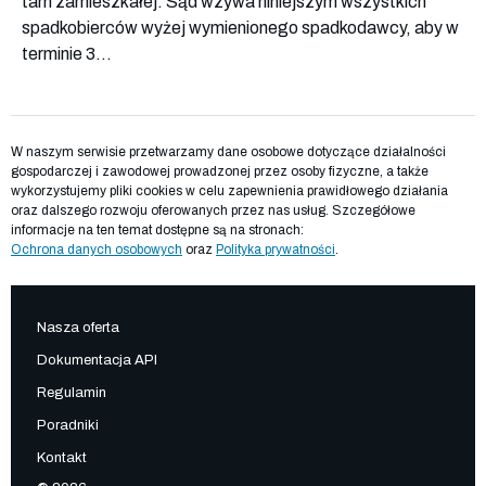
tam zamieszkałej. Sąd wzywa niniejszym wszystkich
spadkobierców wyżej wymienionego spadkodawcy, aby w
terminie 3...
W naszym serwisie przetwarzamy dane osobowe dotyczące działalności
gospodarczej i zawodowej prowadzonej przez osoby fizyczne, a także
wykorzystujemy pliki cookies w celu zapewnienia prawidłowego działania
oraz dalszego rozwoju oferowanych przez nas usług. Szczegółowe
informacje na ten temat dostępne są na stronach:
Ochrona danych osobowych
oraz
Polityka prywatności
.
Nasza oferta
Dokumentacja API
Regulamin
Poradniki
Kontakt