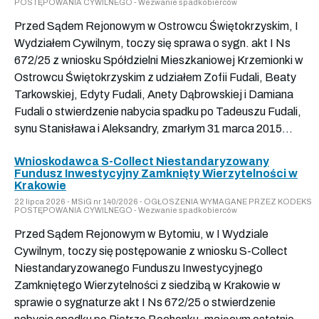
POSTĘPOWANIA CYWILNEGO - Wezwanie spadkobierców
Przed Sądem Rejonowym w Ostrowcu Świętokrzyskim, I
Wydziałem Cywilnym, toczy się sprawa o sygn. akt I Ns
672/25 z wniosku Spółdzielni Mieszkaniowej Krzemionki w
Ostrowcu Świętokrzyskim z udziałem Zofii Fudali, Beaty
Tarkowskiej, Edyty Fudali, Anety Dąbrowskiej i Damiana
Fudali o stwierdzenie nabycia spadku po Tadeuszu Fudali,
synu Stanisława i Aleksandry, zmarłym 31 marca 2015...
Wnioskodawca S-Collect Niestandaryzowany
Fundusz Inwestycyjny Zamknięty Wierzytelności w
Krakowie
22 lipca 2026 - MSiG nr 140/2026 - OGŁOSZENIA WYMAGANE PRZEZ KODEKS
POSTĘPOWANIA CYWILNEGO - Wezwanie spadkobierców
Przed Sądem Rejonowym w Bytomiu, w I Wydziale
Cywilnym, toczy się postępowanie z wniosku S-Collect
Niestandaryzowanego Funduszu Inwestycyjnego
Zamkniętego Wierzytelności z siedzibą w Krakowie w
sprawie o sygnaturze akt I Ns 672/25 o stwierdzenie