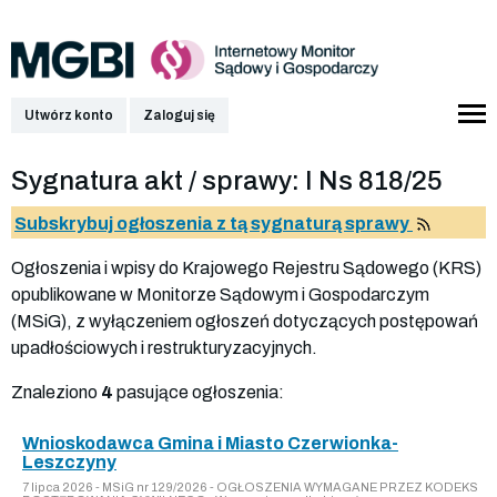
Utwórz konto
Zaloguj się
Sygnatura akt / sprawy: I Ns 818/25
Subskrybuj ogłoszenia z tą sygnaturą sprawy
Ogłoszenia i wpisy do Krajowego Rejestru Sądowego (KRS)
opublikowane w Monitorze Sądowym i Gospodarczym
(MSiG), z wyłączeniem ogłoszeń dotyczących postępowań
upadłościowych i restrukturyzacyjnych.
Znaleziono
4
pasujące ogłoszenia:
Wnioskodawca Gmina i Miasto Czerwionka-
Leszczyny
7 lipca 2026 - MSiG nr 129/2026 - OGŁOSZENIA WYMAGANE PRZEZ KODEKS