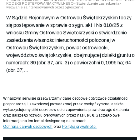
KODEKS POSTĘPOWANIA CYWILNEGO - Stwierdzenie zasiedzenia -
wezwanie zainteresowanych przez ogłoszenie
W Sądzie Rejonowym w Ostrowcu Świętokrzyskim toczy
się postępowanie w sprawie o sygn. akt I Ns 818/25 z
wniosku Gminy Ostrowiec Świętokrzyski o stwierdzenie
zasiedzenia własności nieruchomości położonej w
Ostrowcu Świętokrzyskim, powiat ostrowiecki,
województwo świętokrzyskie, obejmującej działki gruntu o
numerach: 89 (obr. 37, ark. 3) o powierzchni 0,1995 ha; 64
(obr. 37,...
W naszym serwisie przetwarzamy dane osobowe dotyczące działalności
gospodarczej i zawodowej prowadzonej przez osoby fizyczne, a także
wykorzystujemy pliki cookies w celu zapewnienia prawidłowego działania
oraz dalszego rozwoju oferowanych przez nas usług. Szczegółowe
informacje na ten temat dostępne są na stronach:
Ochrona danych osobowych
oraz
Polityka prywatności
.