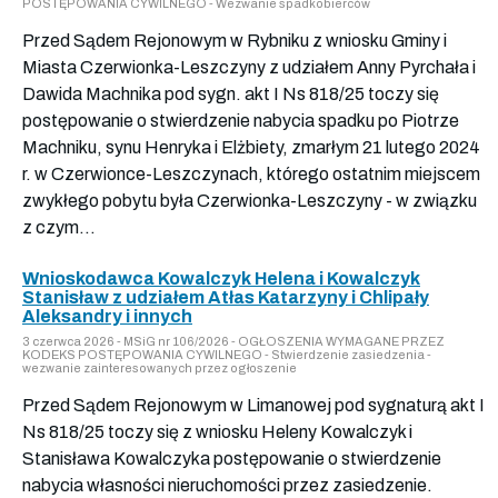
POSTĘPOWANIA CYWILNEGO - Wezwanie spadkobierców
Przed Sądem Rejonowym w Rybniku z wniosku Gminy i
Miasta Czerwionka-Leszczyny z udziałem Anny Pyrchała i
Dawida Machnika pod sygn. akt I Ns 818/25 toczy się
postępowanie o stwierdzenie nabycia spadku po Piotrze
Machniku, synu Henryka i Elżbiety, zmarłym 21 lutego 2024
r. w Czerwionce-Leszczynach, którego ostatnim miejscem
zwykłego pobytu była Czerwionka-Leszczyny - w związku
z czym...
Wnioskodawca Kowalczyk Helena i Kowalczyk
Stanisław z udziałem Atłas Katarzyny i Chlipały
Aleksandry i innych
3 czerwca 2026 - MSiG nr 106/2026 - OGŁOSZENIA WYMAGANE PRZEZ
KODEKS POSTĘPOWANIA CYWILNEGO - Stwierdzenie zasiedzenia -
wezwanie zainteresowanych przez ogłoszenie
Przed Sądem Rejonowym w Limanowej pod sygnaturą akt I
Ns 818/25 toczy się z wniosku Heleny Kowalczyk i
Stanisława Kowalczyka postępowanie o stwierdzenie
nabycia własności nieruchomości przez zasiedzenie.