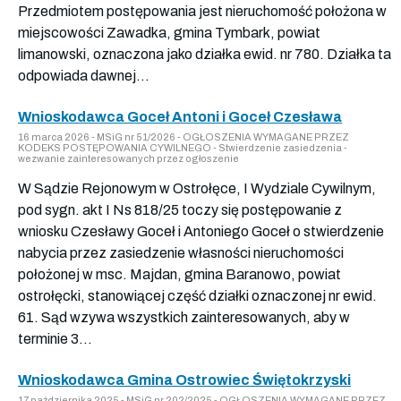
Przedmiotem postępowania jest nieruchomość położona w
miejscowości Zawadka, gmina Tymbark, powiat
limanowski, oznaczona jako działka ewid. nr 780. Działka ta
odpowiada dawnej...
Wnioskodawca Goceł Antoni i Goceł Czesława
16 marca 2026 - MSiG nr 51/2026 - OGŁOSZENIA WYMAGANE PRZEZ
KODEKS POSTĘPOWANIA CYWILNEGO - Stwierdzenie zasiedzenia -
wezwanie zainteresowanych przez ogłoszenie
W Sądzie Rejonowym w Ostrołęce, I Wydziale Cywilnym,
pod sygn. akt I Ns 818/25 toczy się postępowanie z
wniosku Czesławy Goceł i Antoniego Goceł o stwierdzenie
nabycia przez zasiedzenie własności nieruchomości
położonej w msc. Majdan, gmina Baranowo, powiat
ostrołęcki, stanowiącej część działki oznaczonej nr ewid.
61. Sąd wzywa wszystkich zainteresowanych, aby w
terminie 3...
Wnioskodawca Gmina Ostrowiec Świętokrzyski
17 października 2025 - MSiG nr 202/2025 - OGŁOSZENIA WYMAGANE PRZEZ