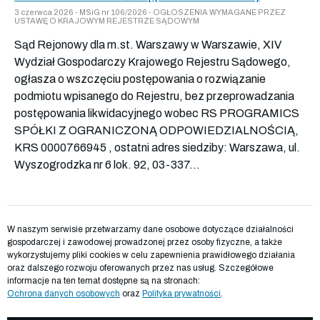
3 czerwca 2026 - MSiG nr 106/2026 - OGŁOSZENIA WYMAGANE PRZEZ
USTAWĘ O KRAJOWYM REJESTRZE SĄDOWYM
Sąd Rejonowy dla m.st. Warszawy w Warszawie, XIV
Wydział Gospodarczy Krajowego Rejestru Sądowego,
ogłasza o wszczęciu postępowania o rozwiązanie
podmiotu wpisanego do Rejestru, bez przeprowadzania
postępowania likwidacyjnego wobec RS PROGRAMICS
SPÓŁKI Z OGRANICZONĄ ODPOWIEDZIALNOŚCIĄ,
KRS 0000766945 , ostatni adres siedziby: Warszawa, ul.
Wyszogrodzka nr 6 lok. 92, 03-337...
W naszym serwisie przetwarzamy dane osobowe dotyczące działalności
gospodarczej i zawodowej prowadzonej przez osoby fizyczne, a także
wykorzystujemy pliki cookies w celu zapewnienia prawidłowego działania
oraz dalszego rozwoju oferowanych przez nas usług. Szczegółowe
informacje na ten temat dostępne są na stronach:
Ochrona danych osobowych
oraz
Polityka prywatności
.