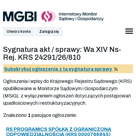
Utwórz konto
Zaloguj się
Sygnatura akt / sprawy: Wa XIV Ns-
Rej. KRS 24291/26/810
Subskrybuj ogłoszenia z tą sygnaturą sprawy
Ogłoszenia i wpisy do Krajowego Rejestru Sądowego (KRS)
opublikowane w Monitorze Sądowym i Gospodarczym
(MSiG), z wyłączeniem ogłoszeń dotyczących postępowań
upadłościowych i restrukturyzacyjnych.
Znaleziono
1
pasujące ogłoszenie:
RS PROGRAMICS SPÓŁKA Z OGRANICZONĄ
ODPOWIEDZIALNOŚCIĄ (KRS 0000766945)