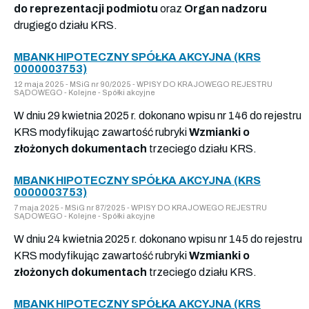
do reprezentacji podmiotu
oraz
Organ nadzoru
drugiego działu KRS.
MBANK HIPOTECZNY SPÓŁKA AKCYJNA (KRS
0000003753)
12 maja 2025 - MSiG nr 90/2025 - WPISY DO KRAJOWEGO REJESTRU
SĄDOWEGO - Kolejne - Spółki akcyjne
W dniu 29 kwietnia 2025 r. dokonano wpisu nr 146 do rejestru
KRS modyfikując zawartość rubryki
Wzmianki o
złożonych dokumentach
trzeciego działu KRS.
MBANK HIPOTECZNY SPÓŁKA AKCYJNA (KRS
0000003753)
7 maja 2025 - MSiG nr 87/2025 - WPISY DO KRAJOWEGO REJESTRU
SĄDOWEGO - Kolejne - Spółki akcyjne
W dniu 24 kwietnia 2025 r. dokonano wpisu nr 145 do rejestru
KRS modyfikując zawartość rubryki
Wzmianki o
złożonych dokumentach
trzeciego działu KRS.
MBANK HIPOTECZNY SPÓŁKA AKCYJNA (KRS