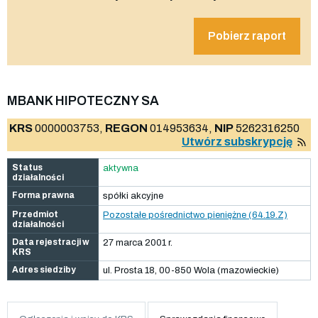
Pobierz raport
MBANK HIPOTECZNY SA
KRS
0000003753,
REGON
014953634,
NIP
5262316250
Utwórz subskrypcję
Status
aktywna
działalności
Forma prawna
spółki akcyjne
Przedmiot
Pozostałe pośrednictwo pieniężne (64.19.Z)
działalności
Data rejestracji w
27 marca 2001 r.
KRS
Adres siedziby
ul. Prosta 18, 00-850 Wola (mazowieckie)