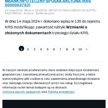
MBANK HIPOTECZNY SPÓŁKA AKCYJNA (KRS
0000003753)
23 maja 2024 - MSiG nr 100/2024 - WPISY DO KRAJOWEGO REJESTRU
SĄDOWEGO - Kolejne - Spółki akcyjne
W dniu 14 maja 2024 r. dokonano wpisu nr 135 do rejestru
KRS modyfikując zawartość rubryki
Wzmianki o
złożonych dokumentach
trzeciego działu KRS.
1
2
3
4
5
6
7
8
9
10
»
W naszym serwisie przetwarzamy dane osobowe dotyczące działalności
gospodarczej i zawodowej prowadzonej przez osoby fizyczne, a także
wykorzystujemy pliki cookies w celu zapewnienia prawidłowego działania
oraz dalszego rozwoju oferowanych przez nas usług. Szczegółowe
informacje na ten temat dostępne są na stronach:
Ochrona danych osobowych
oraz
Polityka prywatności
.