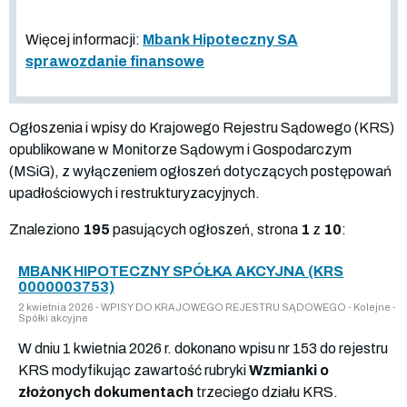
Więcej informacji:
Mbank Hipoteczny SA
sprawozdanie finansowe
Ogłoszenia i wpisy do Krajowego Rejestru Sądowego (KRS)
opublikowane w Monitorze Sądowym i Gospodarczym
(MSiG), z wyłączeniem ogłoszeń dotyczących postępowań
upadłościowych i restrukturyzacyjnych.
Znaleziono
195
pasujących ogłoszeń, strona
1
z
10
:
MBANK HIPOTECZNY SPÓŁKA AKCYJNA (KRS
0000003753)
2 kwietnia 2026 - WPISY DO KRAJOWEGO REJESTRU SĄDOWEGO - Kolejne -
Spółki akcyjne
W dniu 1 kwietnia 2026 r. dokonano wpisu nr 153 do rejestru
KRS modyfikując zawartość rubryki
Wzmianki o
złożonych dokumentach
trzeciego działu KRS.