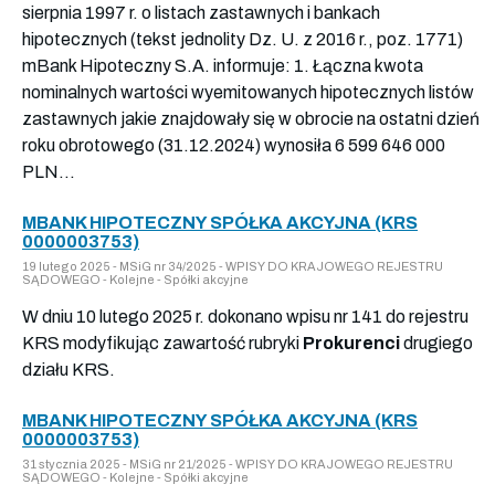
sierpnia 1997 r. o listach zastawnych i bankach
hipotecznych (tekst jednolity Dz. U. z 2016 r., poz. 1771)
mBank Hipoteczny S.A. informuje: 1. Łączna kwota
nominalnych wartości wyemitowanych hipotecznych listów
zastawnych jakie znajdowały się w obrocie na ostatni dzień
roku obrotowego (31.12.2024) wynosiła 6 599 646 000
PLN...
MBANK HIPOTECZNY SPÓŁKA AKCYJNA (KRS
0000003753)
19 lutego 2025 - MSiG nr 34/2025 - WPISY DO KRAJOWEGO REJESTRU
SĄDOWEGO - Kolejne - Spółki akcyjne
W dniu 10 lutego 2025 r. dokonano wpisu nr 141 do rejestru
KRS modyfikując zawartość rubryki
Prokurenci
drugiego
działu KRS.
MBANK HIPOTECZNY SPÓŁKA AKCYJNA (KRS
0000003753)
31 stycznia 2025 - MSiG nr 21/2025 - WPISY DO KRAJOWEGO REJESTRU
SĄDOWEGO - Kolejne - Spółki akcyjne