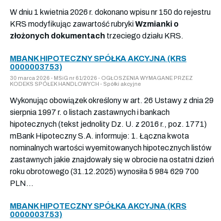
W dniu 1 kwietnia 2026 r. dokonano wpisu nr 150 do rejestru
KRS modyfikując zawartość rubryki
Wzmianki o
złożonych dokumentach
trzeciego działu KRS.
MBANK HIPOTECZNY SPÓŁKA AKCYJNA (KRS
0000003753)
30 marca 2026 - MSiG nr 61/2026 - OGŁOSZENIA WYMAGANE PRZEZ
KODEKS SPÓŁEK HANDLOWYCH - Spółki akcyjne
Wykonując obowiązek określony w art. 26 Ustawy z dnia 29
sierpnia 1997 r. o listach zastawnych i bankach
hipotecznych (tekst jednolity Dz. U. z 2016 r., poz. 1771)
mBank Hipoteczny S.A. informuje: 1. Łączna kwota
nominalnych wartości wyemitowanych hipotecznych listów
zastawnych jakie znajdowały się w obrocie na ostatni dzień
roku obrotowego (31.12.2025) wynosiła 5 984 629 700
PLN...
MBANK HIPOTECZNY SPÓŁKA AKCYJNA (KRS
0000003753)