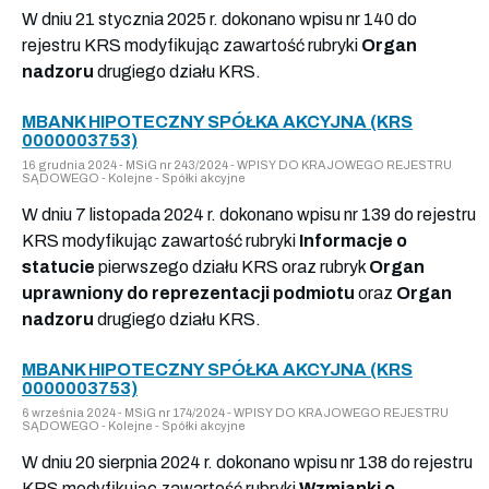
W dniu 21 stycznia 2025 r. dokonano wpisu nr 140 do
rejestru KRS modyfikując zawartość rubryki
Organ
nadzoru
drugiego działu KRS.
MBANK HIPOTECZNY SPÓŁKA AKCYJNA (KRS
0000003753)
16 grudnia 2024 - MSiG nr 243/2024 - WPISY DO KRAJOWEGO REJESTRU
SĄDOWEGO - Kolejne - Spółki akcyjne
W dniu 7 listopada 2024 r. dokonano wpisu nr 139 do rejestru
KRS modyfikując zawartość rubryki
Informacje o
statucie
pierwszego działu KRS oraz rubryk
Organ
uprawniony do reprezentacji podmiotu
oraz
Organ
nadzoru
drugiego działu KRS.
MBANK HIPOTECZNY SPÓŁKA AKCYJNA (KRS
0000003753)
6 września 2024 - MSiG nr 174/2024 - WPISY DO KRAJOWEGO REJESTRU
SĄDOWEGO - Kolejne - Spółki akcyjne
W dniu 20 sierpnia 2024 r. dokonano wpisu nr 138 do rejestru
KRS modyfikując zawartość rubryki
Wzmianki o