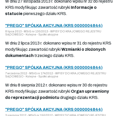
W dniu 27 listopada 2013 r. dokonano wpisu nr 32 do rejestru
KRS modyfikując zawartość rubryki
Informacje o
statucie
pierwszego działu KRS.
"PREGO" SPÓŁKA AKCYJNA (KRS 0000004844)
8 lipca 2013 - MSiG nr 130/2013 - WPISY DO KRAJOWEGO REJESTRU
SĄDOWEGO - Kolejne - Spółki akcyjne
W dniu 2 lipca 2013 r. dokonano wpisu nr 31 do rejestru KRS
modyfikując zawartość rubryki
Wzmianki o złożonych
dokumentach
trzeciego działu KRS.
"PREGO" SPÓŁKA AKCYJNA (KRS 0000004844)
7 września 2012 - MSiG nr 174/2012 - WPISY DO KRAJOWEGO REJESTRU
SĄDOWEGO - Kolejne - Spółki akcyjne
W dniu 8 sierpnia 2012 r. dokonano wpisu nr 30 do rejestru
KRS modyfikując zawartość rubryki
Organ uprawniony
do reprezentacji podmiotu
drugiego działu KRS.
"PREGO" SPÓŁKA AKCYJNA (KRS 0000004844)
3 sierpnia 2012 - MSiG nr 150/2012 - WPISY DO KRAJOWEGO REJESTRU