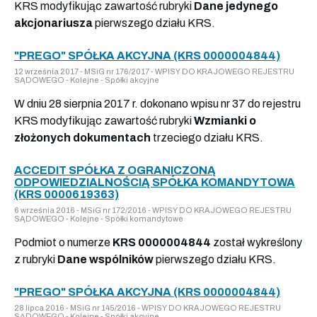
KRS modyfikując zawartość rubryki
Dane jedynego
akcjonariusza
pierwszego działu KRS.
"PREGO" SPÓŁKA AKCYJNA (KRS 0000004844)
12 września 2017 - MSiG nr 176/2017 - WPISY DO KRAJOWEGO REJESTRU
SĄDOWEGO - Kolejne - Spółki akcyjne
W dniu 28 sierpnia 2017 r. dokonano wpisu nr 37 do rejestru
KRS modyfikując zawartość rubryki
Wzmianki o
złożonych dokumentach
trzeciego działu KRS.
ACCEDIT SPÓŁKA Z OGRANICZONĄ
ODPOWIEDZIALNOŚCIĄ SPÓŁKA KOMANDYTOWA
(KRS 0000619363)
6 września 2016 - MSiG nr 172/2016 - WPISY DO KRAJOWEGO REJESTRU
SĄDOWEGO - Kolejne - Spółki komandytowe
Podmiot o numerze
KRS 0000004844
został wykreślony
z rubryki
Dane wspólników
pierwszego działu KRS.
"PREGO" SPÓŁKA AKCYJNA (KRS 0000004844)
28 lipca 2016 - MSiG nr 145/2016 - WPISY DO KRAJOWEGO REJESTRU
SĄDOWEGO - Kolejne - Spółki akcyjne