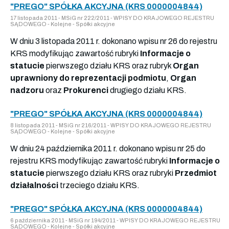
"PREGO" SPÓŁKA AKCYJNA (KRS 0000004844)
17 listopada 2011 - MSiG nr 222/2011 - WPISY DO KRAJOWEGO REJESTRU
SĄDOWEGO - Kolejne - Spółki akcyjne
W dniu 3 listopada 2011 r. dokonano wpisu nr 26 do rejestru
KRS modyfikując zawartość rubryki
Informacje o
statucie
pierwszego działu KRS oraz rubryk
Organ
uprawniony do reprezentacji podmiotu
,
Organ
nadzoru
oraz
Prokurenci
drugiego działu KRS.
"PREGO" SPÓŁKA AKCYJNA (KRS 0000004844)
8 listopada 2011 - MSiG nr 216/2011 - WPISY DO KRAJOWEGO REJESTRU
SĄDOWEGO - Kolejne - Spółki akcyjne
W dniu 24 października 2011 r. dokonano wpisu nr 25 do
rejestru KRS modyfikując zawartość rubryki
Informacje o
statucie
pierwszego działu KRS oraz rubryki
Przedmiot
działalności
trzeciego działu KRS.
"PREGO" SPÓŁKA AKCYJNA (KRS 0000004844)
6 października 2011 - MSiG nr 194/2011 - WPISY DO KRAJOWEGO REJESTRU
SĄDOWEGO - Kolejne - Spółki akcyjne