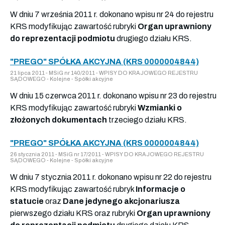
W dniu 7 września 2011 r. dokonano wpisu nr 24 do rejestru
KRS modyfikując zawartość rubryki
Organ uprawniony
do reprezentacji podmiotu
drugiego działu KRS.
"PREGO" SPÓŁKA AKCYJNA (KRS 0000004844)
21 lipca 2011 - MSiG nr 140/2011 - WPISY DO KRAJOWEGO REJESTRU
SĄDOWEGO - Kolejne - Spółki akcyjne
W dniu 15 czerwca 2011 r. dokonano wpisu nr 23 do rejestru
KRS modyfikując zawartość rubryki
Wzmianki o
złożonych dokumentach
trzeciego działu KRS.
"PREGO" SPÓŁKA AKCYJNA (KRS 0000004844)
26 stycznia 2011 - MSiG nr 17/2011 - WPISY DO KRAJOWEGO REJESTRU
SĄDOWEGO - Kolejne - Spółki akcyjne
W dniu 7 stycznia 2011 r. dokonano wpisu nr 22 do rejestru
KRS modyfikując zawartość rubryk
Informacje o
statucie
oraz
Dane jedynego akcjonariusza
pierwszego działu KRS oraz rubryki
Organ uprawniony