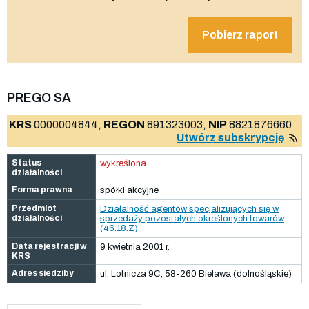
Pobierz raport
PREGO SA
KRS
0000004844,
REGON
891323003,
NIP
8821876660
Utwórz subskrypcję
Status
wykreślona
działalności
Forma prawna
spółki akcyjne
Przedmiot
Działalność agentów specjalizujących się w
działalności
sprzedaży pozostałych określonych towarów
(46.18.Z)
Data rejestracji w
9 kwietnia 2001 r.
KRS
Adres siedziby
ul. Lotnicza 9C, 58-260 Bielawa (dolnośląskie)