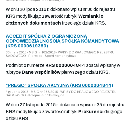
W dniu 20 lipca 2016 r. dokonano wpisu nr 36 do rejestru
KRS modyfikując zawartość rubryki
Wzmianki o
złożonych dokumentach
trzeciego działu KRS.
ACCEDIT SPÓŁKA Z OGRANICZONĄ
ODPOWIEDZIALNOŚCIĄ SPÓŁKA KOMANDYTOWA
(KRS 0000619363)
30 maja 2016 - MSiG nr 102/2016 - WPISY DO KRAJOWEGO REJESTRU
SĄDOWEGO - Pierwsze - Spółki komandytowe
Podmiot o numerze
KRS 0000004844
został wpisany w
rubryce
Dane wspólników
pierwszego działu KRS.
"PREGO" SPÓŁKA AKCYJNA (KRS 0000004844)
4 grudnia 2015 - MSiG nr 236/2015 - WPISY DO KRAJOWEGO REJESTRU
SĄDOWEGO - Kolejne - Spółki akcyjne
W dniu 27 listopada 2015 r. dokonano wpisu nr 35 do rejestru
KRS modyfikując zawartość rubryki
Prokurenci
drugiego
działu KRS.