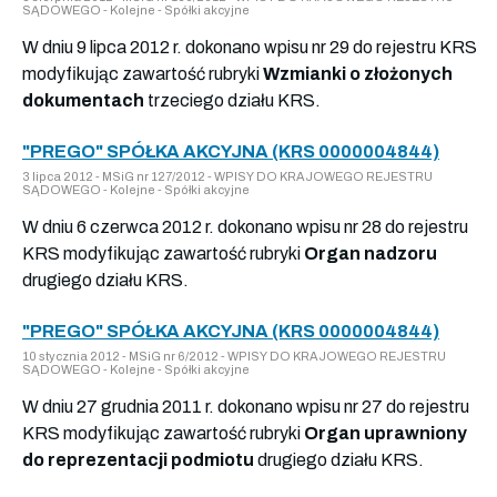
SĄDOWEGO - Kolejne - Spółki akcyjne
W dniu 9 lipca 2012 r. dokonano wpisu nr 29 do rejestru KRS
modyfikując zawartość rubryki
Wzmianki o złożonych
dokumentach
trzeciego działu KRS.
"PREGO" SPÓŁKA AKCYJNA (KRS 0000004844)
3 lipca 2012 - MSiG nr 127/2012 - WPISY DO KRAJOWEGO REJESTRU
SĄDOWEGO - Kolejne - Spółki akcyjne
W dniu 6 czerwca 2012 r. dokonano wpisu nr 28 do rejestru
KRS modyfikując zawartość rubryki
Organ nadzoru
drugiego działu KRS.
"PREGO" SPÓŁKA AKCYJNA (KRS 0000004844)
10 stycznia 2012 - MSiG nr 6/2012 - WPISY DO KRAJOWEGO REJESTRU
SĄDOWEGO - Kolejne - Spółki akcyjne
W dniu 27 grudnia 2011 r. dokonano wpisu nr 27 do rejestru
KRS modyfikując zawartość rubryki
Organ uprawniony
do reprezentacji podmiotu
drugiego działu KRS.