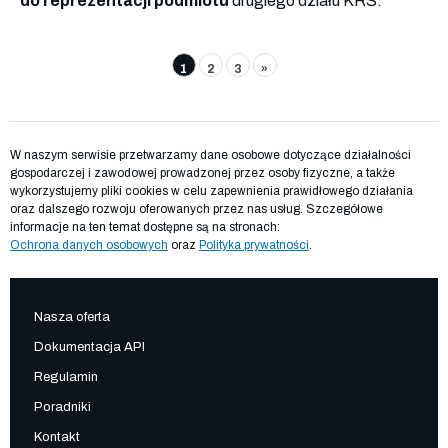
do reprezentacji podmiotu
drugiego działu KRS.
1
2
3
»
W naszym serwisie przetwarzamy dane osobowe dotyczące działalności
gospodarczej i zawodowej prowadzonej przez osoby fizyczne, a także
wykorzystujemy pliki cookies w celu zapewnienia prawidłowego działania
oraz dalszego rozwoju oferowanych przez nas usług. Szczegółowe
informacje na ten temat dostępne są na stronach:
Ochrona danych osobowych
oraz
Polityka prywatności
.
Nasza oferta
Dokumentacja API
Regulamin
Poradniki
Kontakt