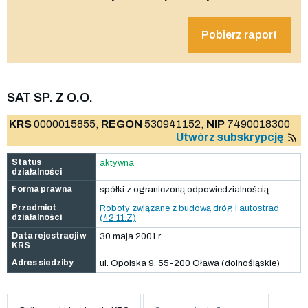
Pobierz raport
SAT SP. Z O.O.
KRS
0000015855,
REGON
530941152,
NIP
7490018300
Utwórz subskrypcję
Status
aktywna
działalności
Forma prawna
spółki z ograniczoną odpowiedzialnością
Przedmiot
Roboty związane z budową dróg i autostrad
działalności
(42.11.Z)
Data rejestracji w
30 maja 2001 r.
KRS
Adres siedziby
ul. Opolska 9, 55-200 Oława (dolnośląskie)