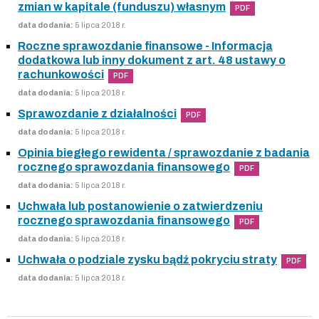
zmian w kapitale (funduszu) własnym
PDF
data dodania:
5 lipca 2018 r.
Roczne sprawozdanie finansowe - Informacja
dodatkowa lub inny dokument z art. 48 ustawy o
rachunkowości
PDF
data dodania:
5 lipca 2018 r.
Sprawozdanie z działalności
PDF
data dodania:
5 lipca 2018 r.
Opinia biegłego rewidenta / sprawozdanie z badania
rocznego sprawozdania finansowego
PDF
data dodania:
5 lipca 2018 r.
Uchwała lub postanowienie o zatwierdzeniu
rocznego sprawozdania finansowego
PDF
data dodania:
5 lipca 2018 r.
Uchwała o podziale zysku bądź pokryciu straty
PDF
data dodania:
5 lipca 2018 r.