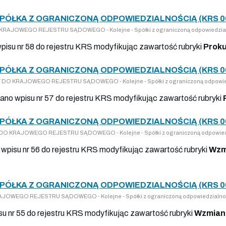
SPÓŁKA Z OGRANICZONĄ ODPOWIEDZIALNOŚCIĄ (KRS 0
DO KRAJOWEGO REJESTRU SĄDOWEGO - Kolejne - Spółki z ograniczoną odpowiedzia
wpisu nr 58 do rejestru KRS modyfikując zawartość rubryki
Proku
SPÓŁKA Z OGRANICZONĄ ODPOWIEDZIALNOŚCIĄ (KRS 0
PISY DO KRAJOWEGO REJESTRU SĄDOWEGO - Kolejne - Spółki z ograniczoną odpowie
nano wpisu nr 57 do rejestru KRS modyfikując zawartość rubryki
SPÓŁKA Z OGRANICZONĄ ODPOWIEDZIALNOŚCIĄ (KRS 0
ISY DO KRAJOWEGO REJESTRU SĄDOWEGO - Kolejne - Spółki z ograniczoną odpowied
 wpisu nr 56 do rejestru KRS modyfikując zawartość rubryki
Wzm
SPÓŁKA Z OGRANICZONĄ ODPOWIEDZIALNOŚCIĄ (KRS 0
 KRAJOWEGO REJESTRU SĄDOWEGO - Kolejne - Spółki z ograniczoną odpowiedzialno
isu nr 55 do rejestru KRS modyfikując zawartość rubryki
Wzmiank