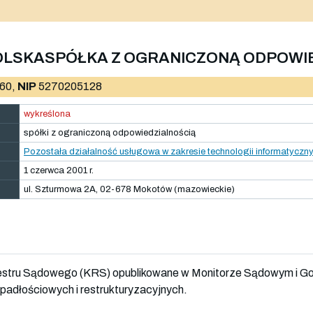
OLSKASPÓŁKA Z OGRANICZONĄ ODPOWI
60,
NIP
5270205128
wykreślona
spółki z ograniczoną odpowiedzialnością
Pozostała działalność usługowa w zakresie technologii informatyczn
1 czerwca 2001 r.
ul. Szturmowa 2A, 02-678 Mokotów (mazowieckie)
jestru Sądowego (KRS) opublikowane w Monitorze Sądowym i G
adłościowych i restrukturyzacyjnych.