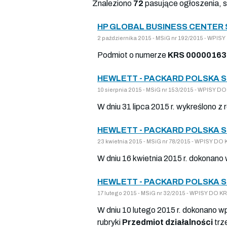
Znaleziono
72
pasujące ogłoszenia, 
HP GLOBAL BUSINESS CENTER 
2 października 2015 - MSiG nr 192/2015 - WP
Podmiot o numerze
KRS 00000163
HEWLETT - PACKARD POLSKA 
10 sierpnia 2015 - MSiG nr 153/2015 - WPISY
W dniu 31 lipca 2015 r. wykreślono z
HEWLETT - PACKARD POLSKA 
23 kwietnia 2015 - MSiG nr 78/2015 - WPISY 
W dniu 16 kwietnia 2015 r. dokonano
HEWLETT - PACKARD POLSKA 
17 lutego 2015 - MSiG nr 32/2015 - WPISY DO
W dniu 10 lutego 2015 r. dokonano w
rubryki
Przedmiot działalności
trz