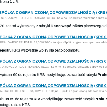
strona
1
z
4
:
SPÓŁKA Z OGRANICZONĄ ODPOWIEDZIALNOŚCIĄ (KRS 
ISY DO KRAJOWEGO REJESTRU SĄDOWEGO - Kolejne - Spółki z ograniczoną odpowie
70
został wykreślony z rubryki
Dane wspólników
pierwszego d
SPÓŁKA Z OGRANICZONĄ ODPOWIEDZIALNOŚCIĄ (KRS 0
 DO KRAJOWEGO REJESTRU SĄDOWEGO - Kolejne - Spółki z ograniczoną odpowiedzia
 rejestru KRS wszystkie wpisy dla tego podmiotu.
SPÓŁKA Z OGRANICZONĄ ODPOWIEDZIALNOŚCIĄ (KRS 0
DO KRAJOWEGO REJESTRU SĄDOWEGO - Kolejne - Spółki z ograniczoną odpowiedzial
 wpisu nr 60 do rejestru KRS modyfikując zawartość rubryki
Prok
SPÓŁKA Z OGRANICZONĄ ODPOWIEDZIALNOŚCIĄ (KRS 0
 KRAJOWEGO REJESTRU SĄDOWEGO - Kolejne - Spółki z ograniczoną odpowiedzialn
pisu nr 59 do rejestru KRS modyfikując zawartość rubryki
Prokur
eciego działu KRS.