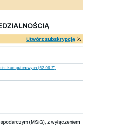
EDZIALNOŚCIĄ
Utwórz subskrypcję
ych i komputerowych (62.09.Z)
ospodarczym (MSiG), z wyłączeniem