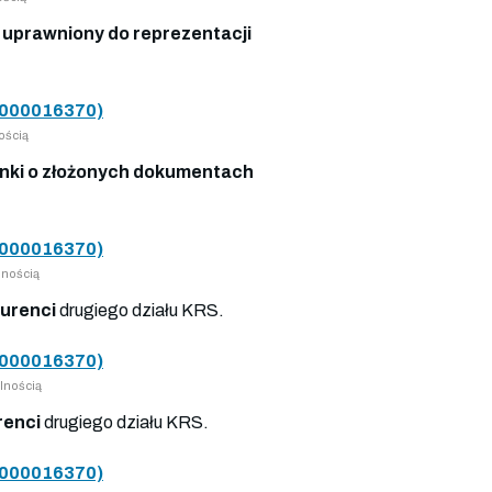
uprawniony do reprezentacji
000016370)
ością
nki o złożonych dokumentach
000016370)
lnością
urenci
drugiego działu KRS.
000016370)
lnością
renci
drugiego działu KRS.
000016370)