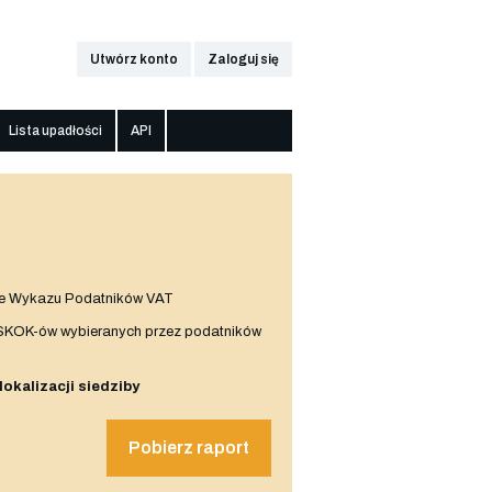
Utwórz konto
Zaloguj się
Lista upadłości
API
e Wykazu Podatników VAT
 SKOK-ów wybieranych przez podatników
 lokalizacji siedziby
Pobierz raport