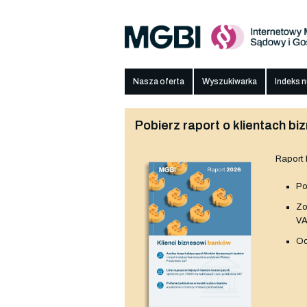
Nasza oferta
Wyszukiwarka
Indeks 
Pobierz raport o klientach 
Raport
Po
Z
V
Od