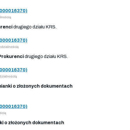
000016370)
lnością
renci
drugiego działu KRS.
000016370)
dzialnością
Prokurenci
drugiego działu KRS.
000016370)
zialnością
ianki o złożonych dokumentach
000016370)
ścią
i o złożonych dokumentach