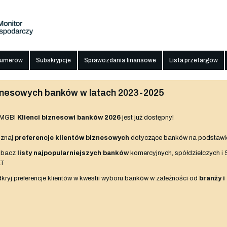
numerów
Subskrypcje
Sprawozdania finansowe
Lista przetargów
biznesowych banków w latach 2023-2025
 MGBI
Klienci biznesowi banków 2026
jest już dostępny!
znaj
preferencje klientów biznesowych
dotyczące banków na podstawi
obacz
listy najpopularniejszych banków
komercyjnych, spółdzielczych i
AT
kryj preferencje klientów w kwestii wyboru banków w zależności od
branży i