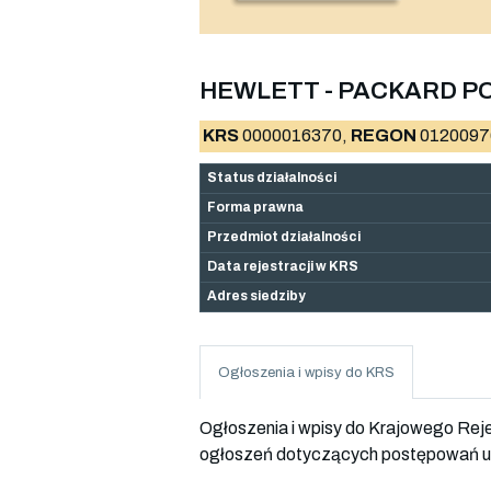
HEWLETT - PACKARD P
KRS
0000016370,
REGON
0120097
Status działalności
Forma prawna
Przedmiot działalności
Data rejestracji w KRS
Adres siedziby
Ogłoszenia i wpisy do KRS
Ogłoszenia i wpisy do Krajowego Re
ogłoszeń dotyczących postępowań up