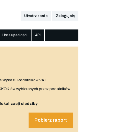
Utwórz konto
Zaloguj się
Lista upadłości
API
e Wykazu Podatników VAT
 SKOK-ów wybieranych przez podatników
 lokalizacji siedziby
Pobierz raport