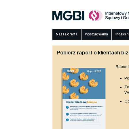
Nasza oferta
Wyszukiwarka
Indeks 
Pobierz raport o klientach 
Raport
Po
Z
V
Od