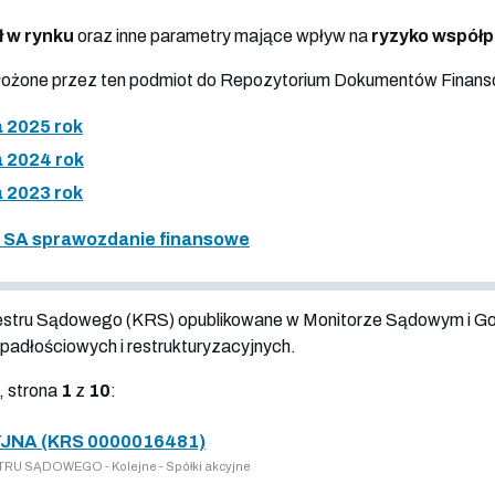
ł w rynku
oraz inne parametry mające wpływ na
ryzyko współ
złożone przez ten podmiot do Repozytorium Dokumentów Finan
 2025 rok
 2024 rok
 2023 rok
" SA sprawozdanie finansowe
jestru Sądowego (KRS) opublikowane w Monitorze Sądowym i G
adłościowych i restrukturyzacyjnych.
, strona
1
z
10
:
JNA (KRS 0000016481)
RU SĄDOWEGO - Kolejne - Spółki akcyjne