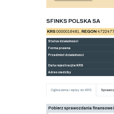
SFINKS POLSKA SA
KRS
0000016481,
REGON
4722477
Status działalności
Forma prawna
Przedmiot działalności
Data rejestracji w KRS
Adres siedziby
Ogłoszenia i wpisy do KRS
Sprawoz
Pobierz sprawozdania finansowe i