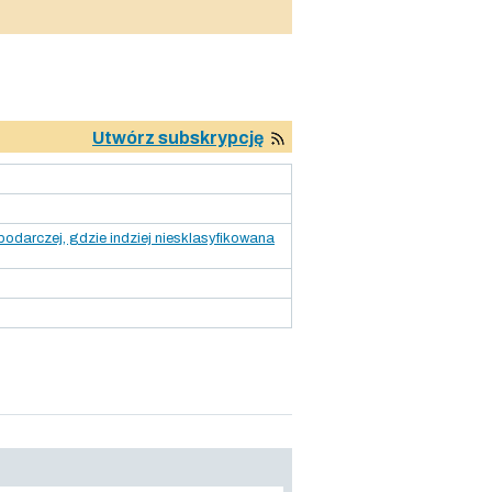
Utwórz subskrypcję
darczej, gdzie indziej niesklasyfikowana