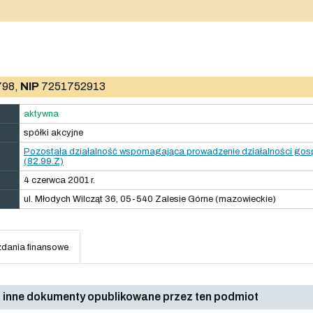
98,
NIP
7251752913
aktywna
spółki akcyjne
Pozostała działalność wspomagająca prowadzenie działalności gospo
(82.99.Z)
4 czerwca 2001 r.
ul. Młodych Wilcząt 36, 05-540 Zalesie Górne (mazowieckie)
dania finansowe
 inne dokumenty opublikowane przez ten podmiot