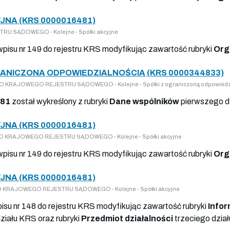
JNA (KRS 0000016481)
U SĄDOWEGO - Kolejne - Spółki akcyjne
 wpisu nr 149 do rejestru KRS modyfikując zawartość rubryki
Org
ANICZONĄ ODPOWIEDZIALNOŚCIĄ (KRS 0000344833)
Y DO KRAJOWEGO REJESTRU SĄDOWEGO - Kolejne - Spółki z ograniczoną odpowiedz
481
został wykreślony z rubryki
Dane wspólników
pierwszego d
JNA (KRS 0000016481)
SY DO KRAJOWEGO REJESTRU SĄDOWEGO - Kolejne - Spółki akcyjne
 wpisu nr 149 do rejestru KRS modyfikując zawartość rubryki
Org
JNA (KRS 0000016481)
Y DO KRAJOWEGO REJESTRU SĄDOWEGO - Kolejne - Spółki akcyjne
pisu nr 148 do rejestru KRS modyfikując zawartość rubryki
Infor
ziału KRS oraz rubryki
Przedmiot działalności
trzeciego dzia