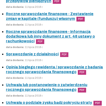
przepływów pieniężnych
PDF
data dodania:
11 lipca 2018 r.
Roczne sprawozdanie finansowe - Zestawienie
zmian w kapitale (funduszu) własnym
PDF
data dodania:
11 lipca 2018 r.
Roczne sprawozdanie finansowe - Informacja
dodatkowa lub inny dokument z art. 48 ustawy o
rachunkowości
PDF
data dodania:
11 lipca 2018 r.
Sprawozdanie z działalności
PDF
data dodania:
11 lipca 2018 r.
Opinia biegłego rewidenta / sprawozdanie z badania
rocznego sprawozdania finansowego
PDF
data dodania:
11 lipca 2018 r.
Uchwała lub postanowienie o zatwierdzeniu
rocznego sprawozdania finansowego
PDF
data dodania:
11 lipca 2018 r.
Uchwała o podziale zysku bądź pokryciu straty
PDF