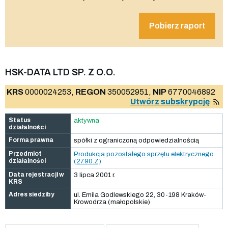
Pobierz raport
HSK-DATA LTD SP. Z O.O.
KRS
0000024253,
REGON
350052951,
NIP
6770046892
Utwórz subskrypcję
Status
aktywna
działalności
Forma prawna
spółki z ograniczoną odpowiedzialnością
Przedmiot
Produkcja pozostałego sprzętu elektrycznego
działalności
(27.90.Z)
Data rejestracji w
3 lipca 2001 r.
KRS
Adres siedziby
ul. Emila Godlewskiego 22, 30-198 Kraków-
Krowodrza (małopolskie)