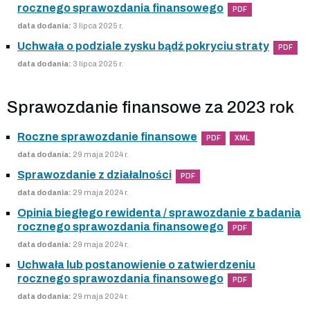
rocznego sprawozdania finansowego
PDF
data dodania:
3 lipca 2025 r.
Uchwała o podziale zysku bądź pokryciu straty
PDF
data dodania:
3 lipca 2025 r.
Sprawozdanie finansowe za 2023 rok
Roczne sprawozdanie finansowe
PDF
XML
data dodania:
29 maja 2024 r.
Sprawozdanie z działalności
PDF
data dodania:
29 maja 2024 r.
Opinia biegłego rewidenta / sprawozdanie z badania
rocznego sprawozdania finansowego
PDF
data dodania:
29 maja 2024 r.
Uchwała lub postanowienie o zatwierdzeniu
rocznego sprawozdania finansowego
PDF
data dodania:
29 maja 2024 r.