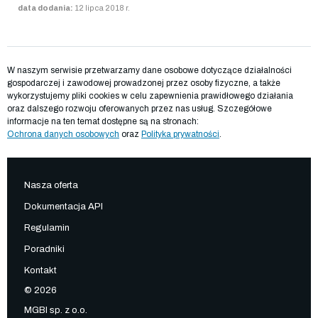
data dodania:
12 lipca 2018 r.
W naszym serwisie przetwarzamy dane osobowe dotyczące działalności
gospodarczej i zawodowej prowadzonej przez osoby fizyczne, a także
wykorzystujemy pliki cookies w celu zapewnienia prawidłowego działania
oraz dalszego rozwoju oferowanych przez nas usług. Szczegółowe
informacje na ten temat dostępne są na stronach:
Ochrona danych osobowych
oraz
Polityka prywatności
.
Nasza oferta
Dokumentacja API
Regulamin
Poradniki
Kontakt
© 2026
MGBI sp. z o.o.