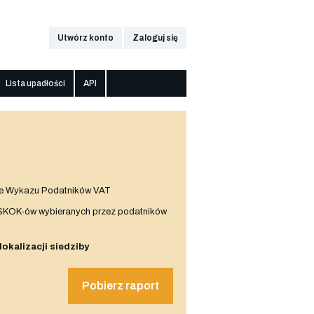
Utwórz konto
Zaloguj się
Lista upadłości
API
e Wykazu Podatników VAT
 SKOK-ów wybieranych przez podatników
 lokalizacji siedziby
Pobierz raport