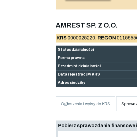
AMREST SP. Z O.O.
KRS
0000025220,
REGON
0115655
Status działalności
Forma prawna
Przedmiot działalności
Data rejestracji w KRS
Adres siedziby
Ogłoszenia i wpisy do KRS
Sprawoz
Pobierz sprawozdania finansowe i