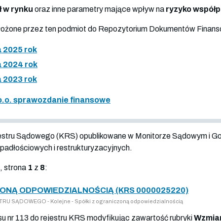
ł w rynku
oraz inne parametry mające wpływ na
ryzyko współ
złożone przez ten podmiot do Repozytorium Dokumentów Finan
 2025 rok
 2024 rok
 2023 rok
 o.o. sprawozdanie finansowe
jestru Sądowego (KRS) opublikowane w Monitorze Sądowym i G
adłościowych i restrukturyzacyjnych.
, strona
1
z
8
:
ONĄ ODPOWIEDZIALNOŚCIĄ (KRS 0000025220)
U SĄDOWEGO - Kolejne - Spółki z ograniczoną odpowiedzialnością
isu nr 113 do rejestru KRS modyfikując zawartość rubryki
Wzmian