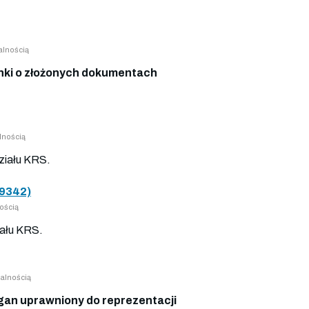
alnością
ki o złożonych dokumentach
lnością
ziału KRS.
9342)
ością
ału KRS.
alnością
gan uprawniony do reprezentacji