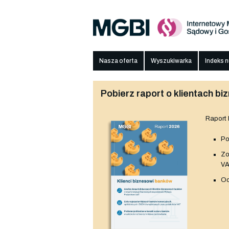
Nasza oferta
Wyszukiwarka
Indeks 
Pobierz raport o klientach 
Raport
Po
Z
V
Od