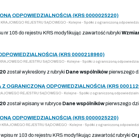
ONĄ ODPOWIEDZIALNOŚCIĄ (KRS 0000025220)
 DO KRAJOWEGO REJESTRU SĄDOWEGO - Kolejne - Spółki z ograniczoną odpowiedzi
isu nr 105 do rejestru KRS modyfikując zawartość rubryki
Wzmian
ODPOWIEDZIALNOŚCIĄ (KRS 0000218960)
DO KRAJOWEGO REJESTRU SĄDOWEGO - Kolejne - Spółki z ograniczoną odpowiedzia
20
został wykreślony z rubryki
Dane wspólników
pierwszego d
 Z OGRANICZONĄ ODPOWIEDZIALNOŚCIĄ (KRS 000112
 KRAJOWEGO REJESTRU SĄDOWEGO - Kolejne - Spółki z ograniczoną odpowiedzialn
20
został wpisany w rubryce
Dane wspólników
pierwszego dzi
ONĄ ODPOWIEDZIALNOŚCIĄ (KRS 0000025220)
 DO KRAJOWEGO REJESTRU SĄDOWEGO - Kolejne - Spółki z ograniczoną odpowiedzi
 wpisu nr 103 do rejestru KRS modyfikując zawartość rubryki
Or