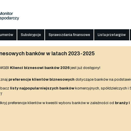
numerów
Subskrypcje
Sprawozdania finansowe
Lista przetargów
biznesowych banków w latach 2023-2025
 MGBI
Klienci biznesowi banków 2026
jest już dostępny!
znaj
preferencje klientów biznesowych
dotyczące banków na podstawi
obacz
listy najpopularniejszych banków
komercyjnych, spółdzielczych i
AT
kryj preferencje klientów w kwestii wyboru banków w zależności od
branży i