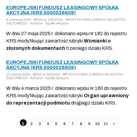
EUROPEJSKI FUNDUSZ LEASINGOWY SPÓŁKA
AKCYJNA (KRS 0000026609)
6 czerwca 2025 - MSiG nr 109/2025 - WPISY DO KRAJOWEGO REJESTRU
SĄDOWEGO - Kolejne - Spółki akcyjne
W dniu 27 maja 2025 r. dokonano wpisu nr 182 do rejestru
KRS modyfikując zawartość rubryki
Wzmianki o
złożonych dokumentach
trzeciego działu KRS.
EUROPEJSKI FUNDUSZ LEASINGOWY SPÓŁKA
AKCYJNA (KRS 0000026609)
13 marca 2025 - MSiG nr 50/2025 - WPISY DO KRAJOWEGO REJESTRU
SĄDOWEGO - Kolejne - Spółki akcyjne
W dniu 4 marca 2025 r. dokonano wpisu nr 180 do rejestru
KRS modyfikując zawartość rubryki
Organ uprawniony
do reprezentacji podmiotu
drugiego działu KRS.
1
2
3
4
5
6
7
8
9
10
11
»