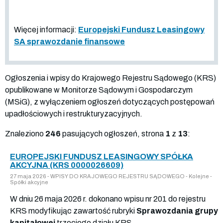
Więcej informacji:
Europejski Fundusz Leasingowy
SA sprawozdanie finansowe
Ogłoszenia i wpisy do Krajowego Rejestru Sądowego (KRS)
opublikowane w Monitorze Sądowym i Gospodarczym
(MSiG), z wyłączeniem ogłoszeń dotyczących postępowań
upadłościowych i restrukturyzacyjnych.
Znaleziono
246
pasujących ogłoszeń, strona
1
z
13
:
EUROPEJSKI FUNDUSZ LEASINGOWY SPÓŁKA
AKCYJNA (KRS 0000026609)
27 maja 2026 - WPISY DO KRAJOWEGO REJESTRU SĄDOWEGO - Kolejne -
Spółki akcyjne
W dniu 26 maja 2026 r. dokonano wpisu nr 201 do rejestru
KRS modyfikując zawartość rubryki
Sprawozdania grupy
kapitałowej
trzeciego działu KRS.