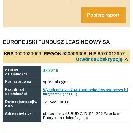
Pobierz raport
EUROPEJSKI FUNDUSZ LEASINGOWY SA
KRS
0000026609,
REGON
930986308,
NIP
8970012657
Utwórz subskrypcję
Status
aktywna
działalności
Forma prawna
spółki akcyjne
Przedmiot
Wynajem i dzierżawa samochodów osobowych i
działalności
furgonetek (77.11.Z)
Data rejestracji w
17 lipca 2001 r.
KRS
Adres siedziby
ul. Legnicka 48 BUD.C-D, 54-202 Wrocław-
Fabryczna (dolnośląskie)