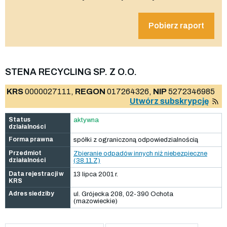
Pobierz raport
STENA RECYCLING SP. Z O.O.
KRS
0000027111,
REGON
017264326,
NIP
5272346985
Utwórz subskrypcję
Status
aktywna
działalności
Forma prawna
spółki z ograniczoną odpowiedzialnością
Przedmiot
Zbieranie odpadów innych niż niebezpieczne
działalności
(38.11.Z)
Data rejestracji w
13 lipca 2001 r.
KRS
Adres siedziby
ul. Grójecka 208, 02-390 Ochota
(mazowieckie)