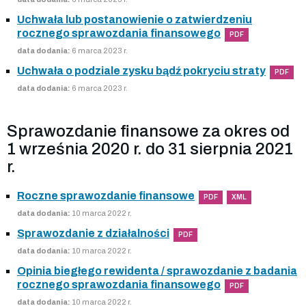
Uchwała lub postanowienie o zatwierdzeniu
rocznego sprawozdania finansowego
PDF
data dodania:
6 marca 2023 r.
Uchwała o podziale zysku bądź pokryciu straty
PDF
data dodania:
6 marca 2023 r.
Sprawozdanie finansowe za okres od
1 września 2020 r. do 31 sierpnia 2021
r.
Roczne sprawozdanie finansowe
PDF
XML
data dodania:
10 marca 2022 r.
Sprawozdanie z działalności
PDF
data dodania:
10 marca 2022 r.
Opinia biegłego rewidenta / sprawozdanie z badania
rocznego sprawozdania finansowego
PDF
data dodania:
10 marca 2022 r.