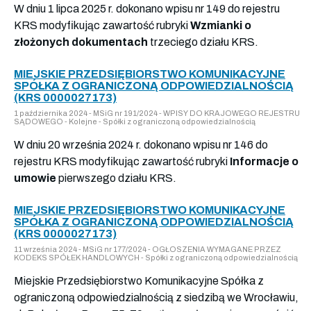
W dniu 1 lipca 2025 r. dokonano wpisu nr 149 do rejestru
KRS modyfikując zawartość rubryki
Wzmianki o
złożonych dokumentach
trzeciego działu KRS.
MIEJSKIE PRZEDSIĘBIORSTWO KOMUNIKACYJNE
SPÓŁKA Z OGRANICZONĄ ODPOWIEDZIALNOŚCIĄ
(KRS 0000027173)
1 października 2024 - MSiG nr 191/2024 - WPISY DO KRAJOWEGO REJESTRU
SĄDOWEGO - Kolejne - Spółki z ograniczoną odpowiedzialnością
W dniu 20 września 2024 r. dokonano wpisu nr 146 do
rejestru KRS modyfikując zawartość rubryki
Informacje o
umowie
pierwszego działu KRS.
MIEJSKIE PRZEDSIĘBIORSTWO KOMUNIKACYJNE
SPÓŁKA Z OGRANICZONĄ ODPOWIEDZIALNOŚCIĄ
(KRS 0000027173)
11 września 2024 - MSiG nr 177/2024 - OGŁOSZENIA WYMAGANE PRZEZ
KODEKS SPÓŁEK HANDLOWYCH - Spółki z ograniczoną odpowiedzialnością
Miejskie Przedsiębiorstwo Komunikacyjne Spółka z
ograniczoną odpowiedzialnością z siedzibą we Wrocławiu,