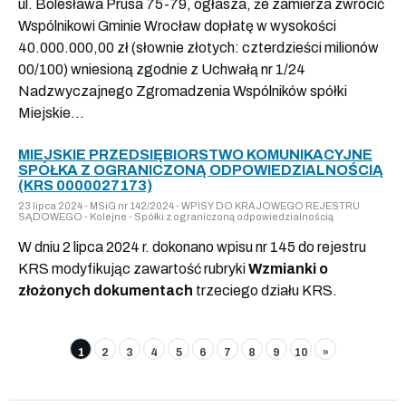
ul. Bolesława Prusa 75-79, ogłasza, że zamierza zwrócić
Wspólnikowi Gminie Wrocław dopłatę w wysokości
40.000.000,00 zł (słownie złotych: czterdzieści milionów
00/100) wniesioną zgodnie z Uchwałą nr 1/24
Nadzwyczajnego Zgromadzenia Wspólników spółki
Miejskie...
MIEJSKIE PRZEDSIĘBIORSTWO KOMUNIKACYJNE
SPÓŁKA Z OGRANICZONĄ ODPOWIEDZIALNOŚCIĄ
(KRS 0000027173)
23 lipca 2024 - MSiG nr 142/2024 - WPISY DO KRAJOWEGO REJESTRU
SĄDOWEGO - Kolejne - Spółki z ograniczoną odpowiedzialnością
W dniu 2 lipca 2024 r. dokonano wpisu nr 145 do rejestru
KRS modyfikując zawartość rubryki
Wzmianki o
złożonych dokumentach
trzeciego działu KRS.
1
2
3
4
5
6
7
8
9
10
»