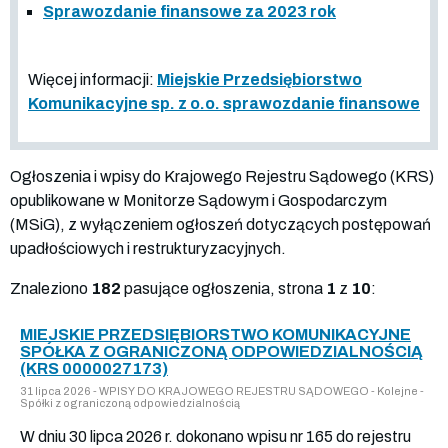
Sprawozdanie finansowe za 2023 rok
Więcej informacji:
Miejskie Przedsiębiorstwo
Komunikacyjne sp. z o.o. sprawozdanie finansowe
Ogłoszenia i wpisy do Krajowego Rejestru Sądowego (KRS)
opublikowane w Monitorze Sądowym i Gospodarczym
(MSiG), z wyłączeniem ogłoszeń dotyczących postępowań
upadłościowych i restrukturyzacyjnych.
Znaleziono
182
pasujące ogłoszenia, strona
1
z
10
:
MIEJSKIE PRZEDSIĘBIORSTWO KOMUNIKACYJNE
SPÓŁKA Z OGRANICZONĄ ODPOWIEDZIALNOŚCIĄ
(KRS 0000027173)
31 lipca 2026 - WPISY DO KRAJOWEGO REJESTRU SĄDOWEGO - Kolejne -
Spółki z ograniczoną odpowiedzialnością
W dniu 30 lipca 2026 r. dokonano wpisu nr 165 do rejestru