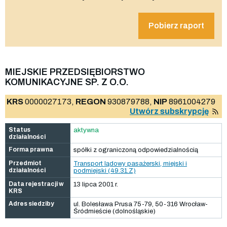
Pobierz raport
MIEJSKIE PRZEDSIĘBIORSTWO
KOMUNIKACYJNE SP. Z O.O.
KRS
0000027173,
REGON
930879788,
NIP
8961004279
Utwórz subskrypcję
Status
aktywna
działalności
Forma prawna
spółki z ograniczoną odpowiedzialnością
Przedmiot
Transport lądowy pasażerski, miejski i
działalności
podmiejski (49.31.Z)
Data rejestracji w
13 lipca 2001 r.
KRS
Adres siedziby
ul. Bolesława Prusa 75-79, 50-316 Wrocław-
Śródmieście (dolnośląskie)