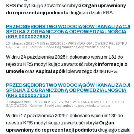
KRS modyfikując zawartość rubryki
Organ uprawniony
do reprezentacji podmiotu
drugiego działu KRS.
PRZEDSIĘBIORSTWO WODOCIĄGÓW I KANALIZACJI
SPÓŁKA Z OGRANICZONĄ ODPOWIEDZIALNOŚCIĄ
(KRS 0000027652)
13 listopada 2025 - MSiG nr 220/2025 - WPISY DO KRAJOWEGO REJESTRU
SĄDOWEGO - Kolejne - Spółki z ograniczoną odpowiedzialnością
W dniu 24 października 2025 r. dokonano wpisu nr 131 do
rejestru KRS modyfikując zawartość rubryk
Informacje o
umowie
oraz
Kapitał spółki
pierwszego działu KRS.
PRZEDSIĘBIORSTWO WODOCIĄGÓW I KANALIZACJI
SPÓŁKA Z OGRANICZONĄ ODPOWIEDZIALNOŚCIĄ
(KRS 0000027652)
7 listopada 2025 - MSiG nr 217/2025 - WPISY DO KRAJOWEGO REJESTRU
SĄDOWEGO - Kolejne - Spółki z ograniczoną odpowiedzialnością
W dniu 17 października 2025 r. dokonano wpisu nr 130 do
rejestru KRS modyfikując zawartość rubryki
Organ
uprawniony do reprezentacji podmiotu
drugiego działu