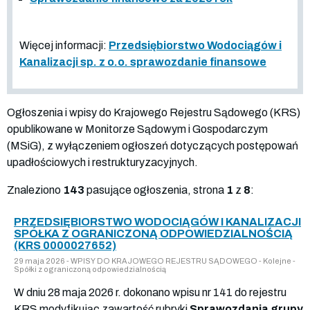
Więcej informacji:
Przedsiębiorstwo Wodociągów i
Kanalizacji sp. z o.o. sprawozdanie finansowe
Ogłoszenia i wpisy do Krajowego Rejestru Sądowego (KRS)
opublikowane w Monitorze Sądowym i Gospodarczym
(MSiG), z wyłączeniem ogłoszeń dotyczących postępowań
upadłościowych i restrukturyzacyjnych.
Znaleziono
143
pasujące ogłoszenia, strona
1
z
8
:
PRZEDSIĘBIORSTWO WODOCIĄGÓW I KANALIZACJI
SPÓŁKA Z OGRANICZONĄ ODPOWIEDZIALNOŚCIĄ
(KRS 0000027652)
29 maja 2026 - WPISY DO KRAJOWEGO REJESTRU SĄDOWEGO - Kolejne -
Spółki z ograniczoną odpowiedzialnością
W dniu 28 maja 2026 r. dokonano wpisu nr 141 do rejestru
KRS modyfikując zawartość rubryki
Sprawozdania grupy