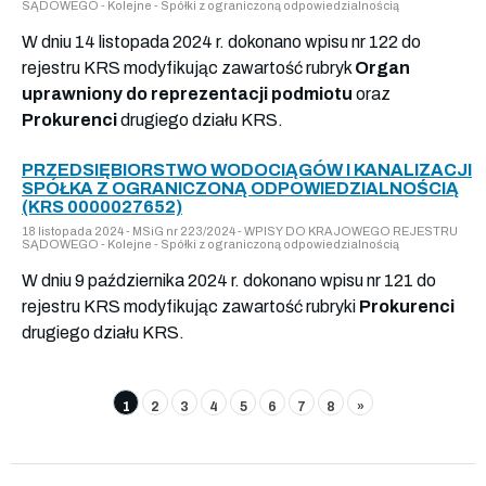
SĄDOWEGO - Kolejne - Spółki z ograniczoną odpowiedzialnością
W dniu 14 listopada 2024 r. dokonano wpisu nr 122 do
rejestru KRS modyfikując zawartość rubryk
Organ
uprawniony do reprezentacji podmiotu
oraz
Prokurenci
drugiego działu KRS.
PRZEDSIĘBIORSTWO WODOCIĄGÓW I KANALIZACJI
SPÓŁKA Z OGRANICZONĄ ODPOWIEDZIALNOŚCIĄ
(KRS 0000027652)
18 listopada 2024 - MSiG nr 223/2024 - WPISY DO KRAJOWEGO REJESTRU
SĄDOWEGO - Kolejne - Spółki z ograniczoną odpowiedzialnością
W dniu 9 października 2024 r. dokonano wpisu nr 121 do
rejestru KRS modyfikując zawartość rubryki
Prokurenci
drugiego działu KRS.
1
2
3
4
5
6
7
8
»