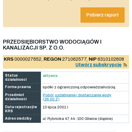
Pobierz raport
PRZEDSIĘBIORSTWO WODOCIĄGÓW I
KANALIZACJI SP. Z O.O.
KRS
0000027652,
REGON
271062577,
NIP
6310102608
Utwórz subskrypcję
Status
aktywna
działalności
Forma prawna
spółki z ograniczoną odpowiedzialnością
Przedmiot
Pobór, uzdatnianie i dostarczanie wody
działalności
(36.00.Z)
Data rejestracji w
13 lipca 2001 r.
KRS
Adres siedziby
ul. Rybnicka 47, 44-100 Gliwice (śląskie)