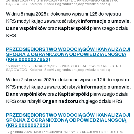
20 maja 2025 - MSiG nr 96/2025 - WPISY DO KRAJOWEGO REJESTRU
SĄDOWEGO - Kolejne - Spółki z ograniczoną odpowiedzialnością
W dniu 8 maja 2025 r. dokonano wpisu nr 125 do rejestru
KRS modyfikując zawartość rubryk
Informacje o umowie
,
Dane wspólników
oraz
Kapitał spółki
pierwszego działu
KRS.
PRZEDSIĘBIORSTWO WODOCIĄGÓW I KANALIZACJI
SPÓŁKA Z OGRANICZONĄ ODPOWIEDZIALNOŚCIĄ
(KRS 0000027652)
15 stycznia 2025 - MSiG nr 9/2025 - WPISY DO KRAJOWEGO REJESTRU
SĄDOWEGO - Kolejne - Spółki z ograniczoną odpowiedzialnością
W dniu 7 stycznia 2025 r. dokonano wpisu nr 124 do rejestru
KRS modyfikując zawartość rubryk
Informacje o umowie
,
Dane wspólników
oraz
Kapitał spółki
pierwszego działu
KRS oraz rubryki
Organ nadzoru
drugiego działu KRS.
PRZEDSIĘBIORSTWO WODOCIĄGÓW I KANALIZACJI
SPÓŁKA Z OGRANICZONĄ ODPOWIEDZIALNOŚCIĄ
(KRS 0000027652)
17 grudnia 2024 - MSiG nr 244/2024 - WPISY DO KRAJOWEGO REJESTRU