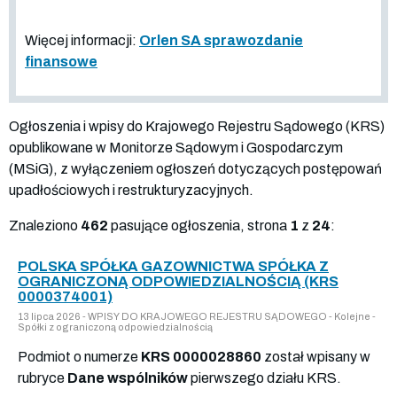
Więcej informacji:
Orlen SA sprawozdanie
finansowe
Ogłoszenia i wpisy do Krajowego Rejestru Sądowego (KRS)
opublikowane w Monitorze Sądowym i Gospodarczym
(MSiG), z wyłączeniem ogłoszeń dotyczących postępowań
upadłościowych i restrukturyzacyjnych.
Znaleziono
462
pasujące ogłoszenia, strona
1
z
24
:
POLSKA SPÓŁKA GAZOWNICTWA SPÓŁKA Z
OGRANICZONĄ ODPOWIEDZIALNOŚCIĄ (KRS
0000374001)
13 lipca 2026 - WPISY DO KRAJOWEGO REJESTRU SĄDOWEGO - Kolejne -
Spółki z ograniczoną odpowiedzialnością
Podmiot o numerze
KRS 0000028860
został wpisany w
rubryce
Dane wspólników
pierwszego działu KRS.