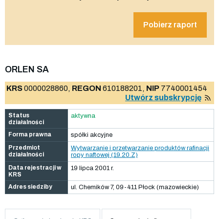
Pobierz raport
ORLEN SA
KRS
0000028860,
REGON
610188201,
NIP
7740001454
Utwórz subskrypcję
Status
aktywna
działalności
Forma prawna
spółki akcyjne
Przedmiot
Wytwarzanie i przetwarzanie produktów rafinacji
działalności
ropy naftowej (19.20.Z)
Data rejestracji w
19 lipca 2001 r.
KRS
Adres siedziby
ul. Chemików 7, 09-411 Płock (mazowieckie)