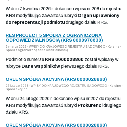
W dniu 7 kwietnia 2026 r. dokonano wpisu nr 208 do rejestru
KRS modyfikując zawartość rubryki
Organ uprawniony
do reprezentacji podmiotu
drugiego działu KRS.
RES PROJECT 5 SPÓŁKA Z OGRANICZONĄ
ODPOWIEDZIALNOŚCIĄ (KRS 0000970630)
3 marca 2026 - WPISY DO KRAJOWEGO REJESTRU SĄDOWEGO - Kolejne -
Spółki z ograniczoną odpowiedzialnością
Podmiot o numerze
KRS 0000028860
został wpisany w
rubryce
Dane wspólników
pierwszego działu KRS.
ORLEN SPÓŁKA AKCYJNA (KRS 0000028860)
27 lutego 2026 - WPISY DO KRAJOWEGO REJESTRU SĄDOWEGO - Kolejne -
Spółki akcyjne
W dniu 24 lutego 2026 r. dokonano wpisu nr 207 do rejestru
KRS modyfikując zawartość rubryki
Prokurenci
drugiego
działu KRS.
ORLEN SPÓŁKA AKCYJNA (KRS 0000028860)