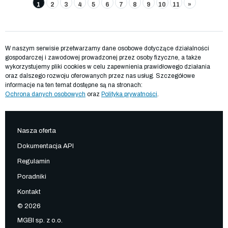
1
2
3
4
5
6
7
8
9
10
11
»
W naszym serwisie przetwarzamy dane osobowe dotyczące działalności
gospodarczej i zawodowej prowadzonej przez osoby fizyczne, a także
wykorzystujemy pliki cookies w celu zapewnienia prawidłowego działania
oraz dalszego rozwoju oferowanych przez nas usług. Szczegółowe
informacje na ten temat dostępne są na stronach:
Ochrona danych osobowych
oraz
Polityka prywatności
.
Nasza oferta
Dokumentacja API
Regulamin
Poradniki
Kontakt
© 2026
MGBI sp. z o.o.