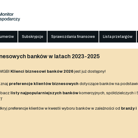
numerów
Subskrypcje
Sprawozdania finansowe
Lista przetargów
biznesowych banków w latach 2023-2025
 MGBI
Klienci biznesowi banków 2026
jest już dostępny!
znaj
preferencje klientów biznesowych
dotyczące banków na podstawi
obacz
listy najpopularniejszych banków
komercyjnych, spółdzielczych i
AT
kryj preferencje klientów w kwestii wyboru banków w zależności od
branży i