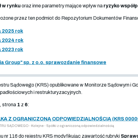
ł w rynku
oraz inne parametry mające wpływ na
ryzyko współ
złożone przez ten podmiot do Repozytorium Dokumentów Finan
 2025 rok
 2024 rok
 2023 rok
 Group" sp. z o.o. sprawozdanie finansowe
jestru Sądowego (KRS) opublikowane w Monitorze Sądowym i G
adłościowych i restrukturyzacyjnych.
, strona
1
z
6
:
KA Z OGRANICZONĄ ODPOWIEDZIALNOŚCIĄ (KRS 0000
U SĄDOWEGO - Kolejne - Spółki z ograniczoną odpowiedzialnością
isu nr 116 do rejestru KRS modyfikując zawartość rubryki
Sprawo