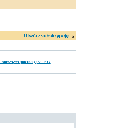
Utwórz subskrypcję
onicznych (internet) (73.12.C)