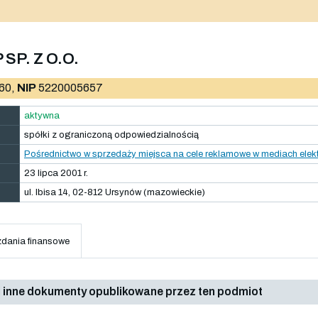
P. Z O.O.
60,
NIP
5220005657
aktywna
spółki z ograniczoną odpowiedzialnością
Pośrednictwo w sprzedaży miejsca na cele reklamowe w mediach elektr
23 lipca 2001 r.
ul. Ibisa 14, 02-812 Ursynów (mazowieckie)
dania finansowe
 inne dokumenty opublikowane przez ten podmiot