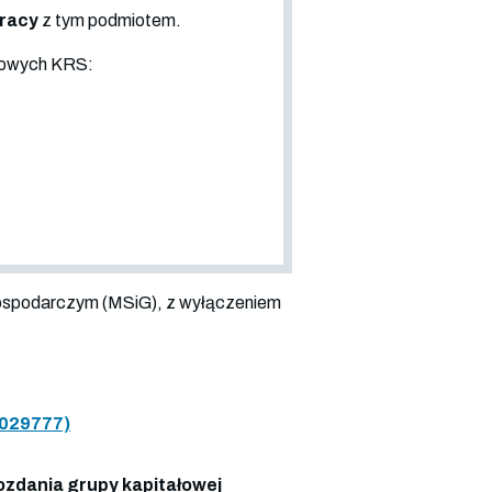
pracy
z tym podmiotem.
sowych KRS:
ospodarczym (MSiG), z wyłączeniem
029777)
zdania grupy kapitałowej