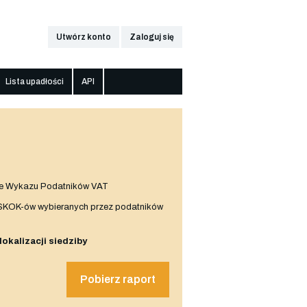
Utwórz konto
Zaloguj się
Lista upadłości
API
e Wykazu Podatników VAT
 SKOK-ów wybieranych przez podatników
 lokalizacji siedziby
Pobierz raport