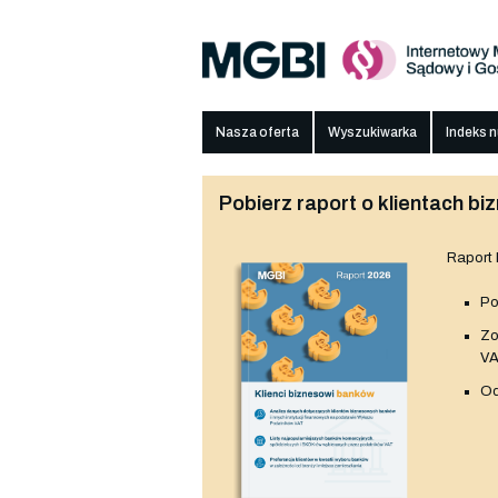
Nasza oferta
Wyszukiwarka
Indeks 
Pobierz raport o klientach 
Raport
Po
Z
V
Od