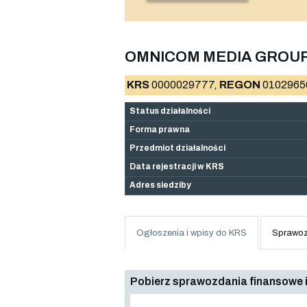
OMNICOM MEDIA GROUP S
KRS
0000029777,
REGON
0102965
Status działalności
Forma prawna
Przedmiot działalności
Data rejestracji w KRS
Adres siedziby
Ogłoszenia i wpisy do KRS
Sprawoz
Pobierz sprawozdania finansowe i